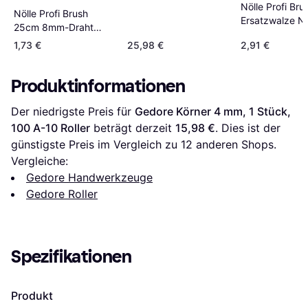
Nölle Profi Bru
Nölle Profi Brush
Ersatzwalze N
25cm 8mm-Draht
180mm breit Ro
Roller
1,73 €
25,98 €
2,91 €
Produktinformationen
Der niedrigste Preis für 
Gedore Körner 4 mm, 1 Stück, 
100 A-10 Roller
 beträgt derzeit 
15,98 €
. Dies ist der 
günstigste Preis im Vergleich zu 
12
 anderen Shops.
Vergleiche:
Gedore Handwerkzeuge
Gedore Roller
Spezifikationen
Produkt