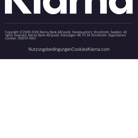
Copyright © 2005-2026 Klarna Bank AB (publ). Headquarters: Stockholm, Sweden. All
rights reserved. Klarna Bank AB (publ). Sveavägen 46, 111 34 Stockholm. Organization
number: 556737-0431
Nutzungsbedingungen
Cookies
Klarna.com