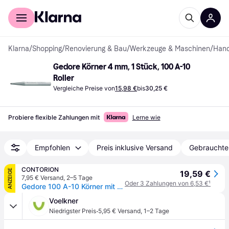
Für Shopper
Für Händler
Klarna
/
Shopping
/
Renovierung & Bau
/
Werkzeuge & Maschinen
/
Han
Gedore Körner 4 mm, 1 Stück, 100 A-10 
Roller
Vergleiche Preise von
15,98 €
bis
30,25 €
Probiere flexible Zahlungen mit
Lerne wie
Empfohlen
Preis inklusive Versand
Gebrauchte
CONTORION
ANZEIGE
19,59 €
7,95 € Versand
,
2–5 Tage
Oder 3 Zahlungen von 6,53 €
¹
Gedore 100 A-10 Körner mit Hartmetallspitze 120x10x4 mm
Voelkner
·
Niedrigster Preis
5,95 € Versand
,
1–2 Tage