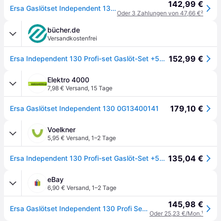
142,99 €
Ersa Gaslötset Independent 130 Profi-Set
Oder 3 Zahlungen von 47,66 €
²
bücher.de
Versandkostenfrei
152,99 €
Ersa Independent 130 Profi-set Gaslöt-Set +580 °C 120 min inkl. Lötspitze, inkl. Piezozünder 1 St.
Elektro 4000
7,98 € Versand
,
15 Tage
179,10 €
Ersa Gaslötset Independent 130 0G13400141
Voelkner
5,95 € Versand
,
1–2 Tage
135,04 €
Ersa Independent 130 Profi-set Gaslöt-Set +580 °C 120 min inkl. Lötspitze, inkl. Piezozünder 1 St.
eBay
6,90 € Versand
,
1–2 Tage
145,98 €
Ersa Gaslötset Independent 130 Profi Set - Og 13400141
Oder 25,23 €/Mon.
¹