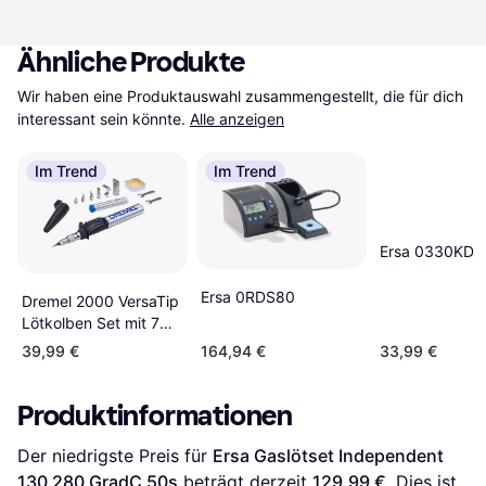
Ähnliche Produkte
Wir haben eine Produktauswahl zusammengestellt, die für dich 
interessant sein könnte.
Alle anzeigen
Im Trend
Im Trend
Ersa 0330KD
Ersa 0RDS80
Dremel 2000 VersaTip
Lötkolben Set mit 7
Wechselspitzen
39,99 €
164,94 €
33,99 €
Produktinformationen
Der niedrigste Preis für 
Ersa Gaslötset Independent 
130 280 GradC 50s
 beträgt derzeit 
129,99 €
. Dies ist 