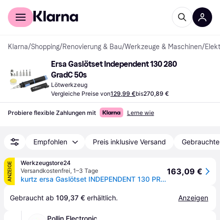
Für Shopper
Für Händler
Klarna
/
Shopping
/
Renovierung & Bau
/
Werkzeuge & Maschinen
/
Elek
Ersa Gaslötset Independent 130 280 
GradC 50s
Lötwerkzeug
Vergleiche Preise von
129,99 €
bis
270,89 €
Probiere flexible Zahlungen mit
Lerne wie
Empfohlen
Preis inklusive Versand
Gebrauchte
Werkzeugstore24
ANZEIGE
163,09 €
Versandkostenfrei
,
1–3 Tage
kurtz ersa Gaslötset INDEPENDENT 130 PROFI SET 25 - 130 W - 0G13400141
Gebraucht ab 
109,37 €
 erhältlich.
Anzeigen
Pollin Electronic