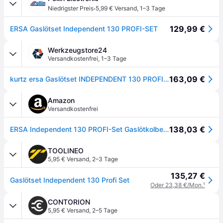
·
Niedrigster Preis
5,99 € Versand
,
1–3 Tage
129,99 €
ERSA Gaslötset Independent 130 PROFI-SET
Werkzeugstore24
Versandkostenfrei
,
1–3 Tage
163,09 €
kurtz ersa Gaslötset INDEPENDENT 130 PROFI SET 25 - 130 W - 0G13400141
Amazon
Versandkostenfrei
138,03 €
ERSA Independent 130 PROFI-Set Gaslötkolben 130W Temperatur bis 580 °C inkl. 4 Lötspitzen 2 Düsen 1300 °C Glühmesser Transportbox Ablagebügel - mobile Lötkolben Power
TOOLINEO
5,95 € Versand
,
2–3 Tage
135,27 €
Gaslötset Independent 130 Profi Set
Oder 23,38 €/Mon.
¹
CONTORION
5,95 € Versand
,
2–5 Tage