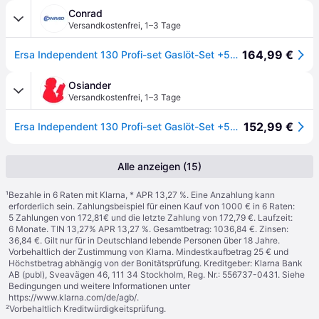
Conrad
Versandkostenfrei
,
1–3 Tage
164,99 €
Ersa Independent 130 Profi-set Gaslöt-Set +580 °C 120 min inkl. Lötspitze, inkl. Piezozünder 1 St.
Osiander
Versandkostenfrei
,
1–3 Tage
152,99 €
Ersa Independent 130 Profi-set Gaslöt-Set +580 °C 120 min inkl. Lötspitze, inkl. Piezozünder 1 St.
Alle anzeigen (15)
¹
Bezahle in 6 Raten mit Klarna, * APR 13,27 %. Eine Anzahlung kann
erforderlich sein. Zahlungsbeispiel für einen Kauf von 1000 € in 6 Raten:
5 Zahlungen von 172,81€ und die letzte Zahlung von 172,79 €. Laufzeit:
6 Monate. TIN 13,27% APR 13,27 %. Gesamtbetrag: 1036,84 €. Zinsen:
36,84 €. Gilt nur für in Deutschland lebende Personen über 18 Jahre.
Vorbehaltlich der Zustimmung von Klarna. Mindestkaufbetrag 25 € und
Höchstbetrag abhängig von der Bonitätsprüfung. Kreditgeber: Klarna Bank
AB (publ), Sveavägen 46, 111 34 Stockholm, Reg. Nr.: 556737-0431. Siehe
Bedingungen und weitere Informationen unter
https://www.klarna.com/de/agb/
.
²
Vorbehaltlich Kreditwürdigkeitsprüfung.