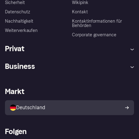
Sicherheit
Wikipink
Datenschutz
Kontakt
Nachhaltigkeit
Kontaktinformationen für
Behörden
Weiterverkaufen
Corporate governance
Privat
Hilfe
Beschwerden
Business
Einloggen
Sicher shoppen mit Klarna
Händlersupport
Entwicklerseite
Mit Klarna einkaufen
Festgeld
Händlerportal
Betriebsstatus
Markt
Klarna App
Datenschutzeinstellungen
Mit Klarna verkaufen
Plattformen und Partner
Shops entdecken
Dein Widerrufsrecht
Deutschland
Käuferschutzrichtlinie
Folgen