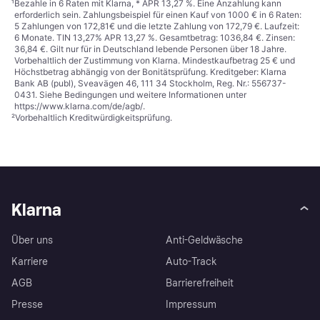
¹
Bezahle in 6 Raten mit Klarna, * APR 13,27 %. Eine Anzahlung kann
erforderlich sein. Zahlungsbeispiel für einen Kauf von 1000 € in 6 Raten:
5 Zahlungen von 172,81€ und die letzte Zahlung von 172,79 €. Laufzeit:
6 Monate. TIN 13,27% APR 13,27 %. Gesamtbetrag: 1036,84 €. Zinsen:
36,84 €. Gilt nur für in Deutschland lebende Personen über 18 Jahre.
Vorbehaltlich der Zustimmung von Klarna. Mindestkaufbetrag 25 € und
Höchstbetrag abhängig von der Bonitätsprüfung. Kreditgeber: Klarna
Bank AB (publ), Sveavägen 46, 111 34 Stockholm, Reg. Nr.: 556737-
0431. Siehe Bedingungen und weitere Informationen unter
https://www.klarna.com/de/agb/
.
²
Vorbehaltlich Kreditwürdigkeitsprüfung.
Klarna
Über uns
Anti-Geldwäsche
Karriere
Auto-Track
AGB
Barrierefreiheit
Presse
Impressum