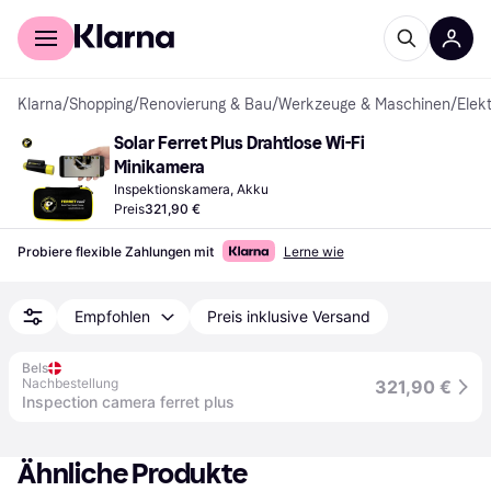
Für Shopper
Für Händler
Klarna
/
Shopping
/
Renovierung & Bau
/
Werkzeuge & Maschinen
/
Elek
Solar Ferret Plus Drahtlose Wi-Fi 
Minikamera
Inspektionskamera, Akku
Preis
321,90 €
Probiere flexible Zahlungen mit
Lerne wie
Empfohlen
Preis inklusive Versand
Bels
Nachbestellung
321,90 €
Inspection camera ferret plus
Ähnliche Produkte