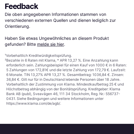
Feedback
Die oben angegebenen Informationen stammen von 
verschiedenen externen Quellen und dienen lediglich zur 
Orientierung.

Haben Sie etwas Ungewöhnliches an diesem Produkt 
gefunden? Bitte 
melde sie hier
.
¹
Vorbehaltlich Kreditwürdigkeitsprüfung.
²
Bezahle in 6 Raten mit Klarna, * APR 13,27 %. Eine Anzahlung kann
erforderlich sein. Zahlungsbeispiel für einen Kauf von 1000 € in 6 Raten:
5 Zahlungen von 172,81€ und die letzte Zahlung von 172,79 €. Laufzeit:
6 Monate. TIN 13,27% APR 13,27 %. Gesamtbetrag: 1036,84 €. Zinsen:
36,84 €. Gilt nur für in Deutschland lebende Personen über 18 Jahre.
Vorbehaltlich der Zustimmung von Klarna. Mindestkaufbetrag 25 € und
Höchstbetrag abhängig von der Bonitätsprüfung. Kreditgeber: Klarna
Bank AB (publ), Sveavägen 46, 111 34 Stockholm, Reg. Nr.: 556737-
0431. Siehe Bedingungen und weitere Informationen unter
https://www.klarna.com/de/agb/
.