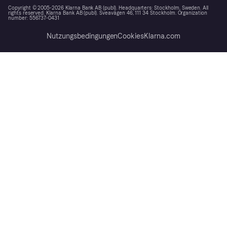
Copyright © 2005-2026 Klarna Bank AB (publ). Headquarters: Stockholm, Sweden. All
rights reserved. Klarna Bank AB (publ). Sveavägen 46, 111 34 Stockholm. Organization
number: 556737-0431
Nutzungsbedingungen
Cookies
Klarna.com