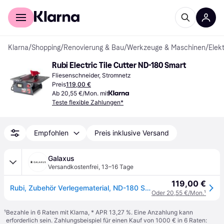
Für Shopper
Für Händler
Klarna
/
Shopping
/
Renovierung & Bau
/
Werkzeuge & Maschinen
/
Elek
Rubi Electric Tile Cutter ND-180 Smart
Fliesenschneider, Stromnetz
Preis
119,00 €
Ab 20,55 €/Mon. mit
Teste flexible Zahlungen*
Empfohlen
Preis inklusive Versand
Galaxus
Versandkostenfrei
,
13–16 Tage
119,00 €
Rubi, Zubehör Verlegematerial, ND-180 Smart (Schneidegerät)
Oder 20,55 €/Mon.
¹
¹
Bezahle in 6 Raten mit Klarna, * APR 13,27 %. Eine Anzahlung kann
erforderlich sein. Zahlungsbeispiel für einen Kauf von 1000 € in 6 Raten: