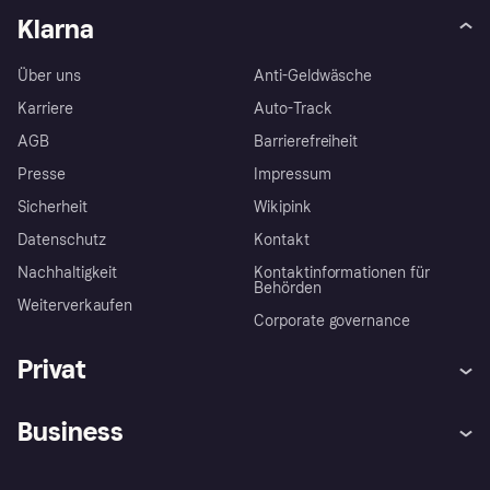
Klarna
Über uns
Anti-Geldwäsche
Karriere
Auto-Track
AGB
Barrierefreiheit
Presse
Impressum
Sicherheit
Wikipink
Datenschutz
Kontakt
Nachhaltigkeit
Kontaktinformationen für
Behörden
Weiterverkaufen
Corporate governance
Privat
Hilfe
Beschwerden
Business
Einloggen
Sicher shoppen mit Klarna
Händlersupport
Entwicklerseite
Mit Klarna einkaufen
Festgeld