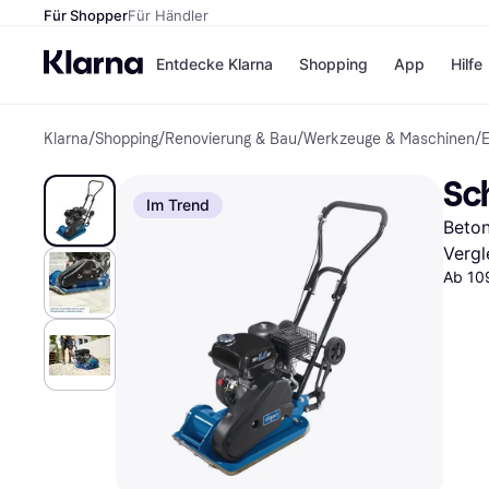
Für Shopper
Für Händler
Entdecke Klarna
Shopping
App
Hilfe
Klarna
/
Shopping
/
Renovierung & Bau
/
Werkzeuge & Maschinen
/
Zahlungsmethoden
Shops
Zahlungsmethoden
Kaufla
Sc
Sofort bezahlen
eBay
Im Trend
Bezahle in 3
Temu
Beton
Teilzahlungen
Samsu
Bezahle in bis zu 30
SHEIN
Vergl
Tagen
Ab 10
Ratenzahlung
Alle Shops