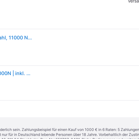
Versa
Scheppach HP1100S, Rüttelplatte, 163 cm³, 3,8 l, Stahl, 11000 N, Benzin
Rüttelplatte HP1100S Scheppach - 6,5PS | 57kg | 11000N | inkl. Fahrwerk & Gummimatte
derlich sein. Zahlungsbeispiel für einen Kauf von 1000 € in 6 Raten: 5 Zahlunge
t nur für in Deutschland lebende Personen über 18 Jahre. Vorbehaltlich der Zu