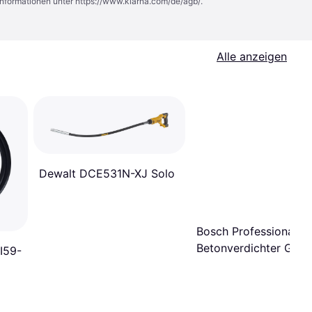
Informationen unter
https://www.klarna.com/de/agb/
.
Alle anzeigen
Dewalt DCE531N-XJ Solo
Bosch Professional
Betonverdichter GDI5
I59-
65D