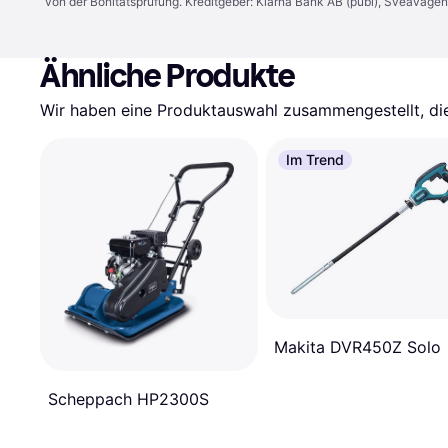
von der Bonitätsprüfung. Kreditgeber: Klarna Bank AB (publ), Sveaväge
Ähnliche Produkte
Wir haben eine Produktauswahl zusammengestellt, die 
Im Trend
Makita DVR450Z Solo
Scheppach HP2300S