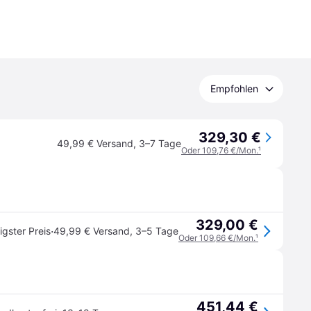
Empfohlen
329,30 €
49,99 € Versand
,
3–7 Tage
Oder 109,76 €/Mon.
¹
329,00 €
·
igster Preis
49,99 € Versand
,
3–5 Tage
Oder 109,66 €/Mon.
¹
451,44 €