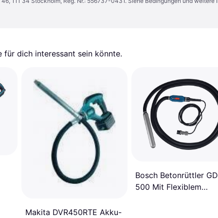
n 46, 111 34 Stockholm, Reg. Nr.: 556737-0431. Siehe Bedingungen und weitere 
für dich interessant sein könnte.
Bosch Betonrüttler GD
500 Mit Flexiblem
Schlauch
Makita DVR450RTE Akku-