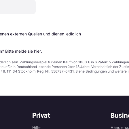
en externen Quellen und dienen lediglich 
? Bitte 
melde sie hier
.
derlich sein. Zahlungsbeispiel für einen Kauf von 1000 € in 6 Raten: 5 Zahlungen
t nur für in Deutschland lebende Personen über 18 Jahre. Vorbehaltlich der Zu
n 46, 111 34 Stockholm, Reg. Nr.: 556737-0431. Siehe Bedingungen und weitere 
Privat
Busin
Hilfe
Händlersu