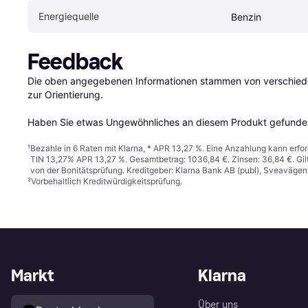
Energiequelle
Benzin
Feedback
Die oben angegebenen Informationen stammen von verschieden
zur Orientierung.

Haben Sie etwas Ungewöhnliches an diesem Produkt gefunden
¹
Bezahle in 6 Raten mit Klarna, * APR 13,27 %. Eine Anzahlung kann erfor
TIN 13,27% APR 13,27 %. Gesamtbetrag: 1036,84 €. Zinsen: 36,84 €. Gil
von der Bonitätsprüfung. Kreditgeber: Klarna Bank AB (publ), Sveaväge
²
Vorbehaltlich Kreditwürdigkeitsprüfung.
Markt
Klarna
Über uns