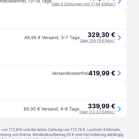
ndkostenfrei
,
13–18 Tage
Oder 6 Zahlungen von 77,94 €/Mon.
²
329,30 €
49,99 € Versand
,
3–7 Tage
Oder 109,76 €/Mon.
¹
419,99 €
Versandkostenfrei
339,99 €
89,95 € Versand
,
4–8 Tage
Oder 113,33 €/Mon.
¹
n von 172,81€ und die letzte Zahlung von 172,79 €. Laufzeit: 6 Monate.
stimmung von Klarna. Mindestkaufbetrag 25 € und Höchstbetrag abhängig