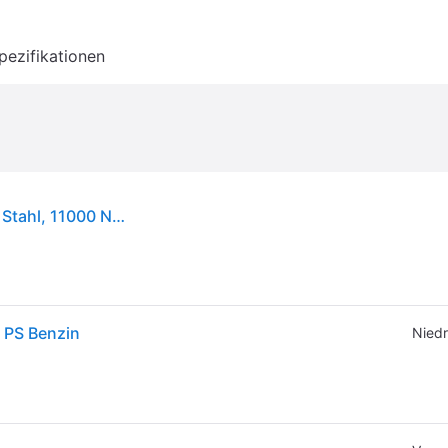
pezifikationen
Scheppach HP1100S, Rüttelplatte, 163 cm³, 3,8 l, Stahl, 11000 N, Benzin
5 PS Benzin
Niedr