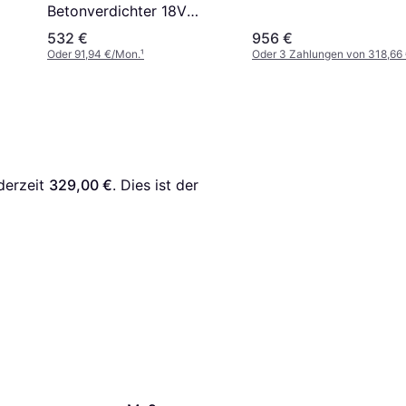
Betonverdichter 18V
5.0Ah
532 €
956 €
Oder 91,94 €/Mon.
¹
Oder 3 Zahlungen von 318,66
derzeit 
329,00 €
. Dies ist der 