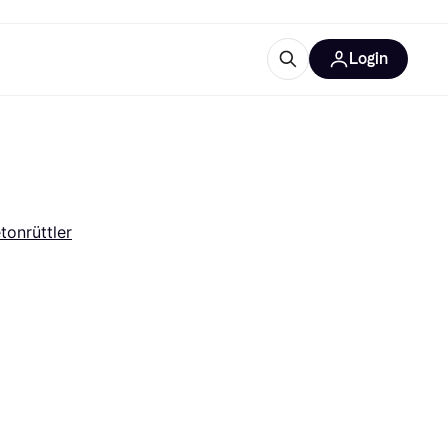
Login
Weitere Informationen
sstattung
M
Was ist Klarna?
Artikel
tonrüttler
tegorien