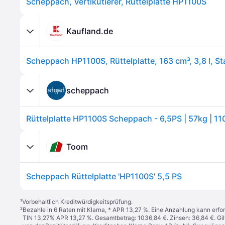
Scheppach, Vertikutierer, Rüttelplatte HP1100S
Kaufland.de
scheppach
Toom
Scheppach Rüttelplatte 'HP1100S' 5,5 PS
¹
Vorbehaltlich Kreditwürdigkeitsprüfung.
²
Bezahle in 6 Raten mit Klarna, * APR 13,27 %. Eine Anzahlung kann erfor
TIN 13,27% APR 13,27 %. Gesamtbetrag: 1036,84 €. Zinsen: 36,84 €. Gil