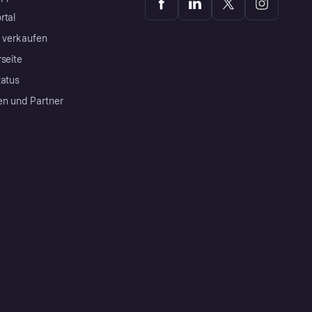
rtal
a verkaufen
rseite
tatus
en und Partner