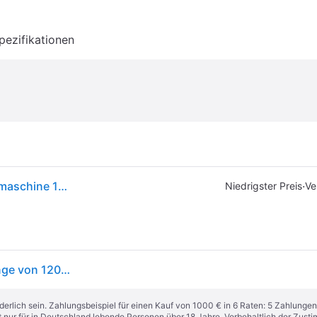
pezifikationen
Vevor Fliesensäge Fliesenschneider Fliesenschneidmaschine 1200mm Mit Schneidrad
·
Niedrigster Preis
Ve
VEVOR Fliesenschneider Doppelschienen Schnittlänge von 1200mm, Schnittstärke 4-15mm Mindest. Schnittbreite 25mm Fliesenschneidmaschine inkl. Extra Schneidrad Fliesenverlegungs-&amp; Renovierungsprojekten
derlich sein. Zahlungsbeispiel für einen Kauf von 1000 € in 6 Raten: 5 Zahlungen
t nur für in Deutschland lebende Personen über 18 Jahre. Vorbehaltlich der Zu