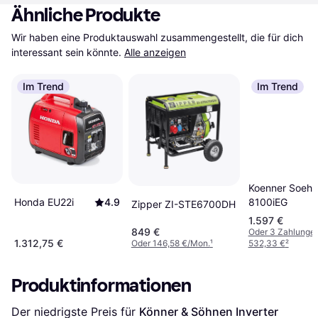
Ähnliche Produkte
Wir haben eine Produktauswahl zusammengestellt, die für dich 
interessant sein könnte.
Alle anzeigen
Im Trend
Im Trend
Koenner Soehn
8100iEG
Honda EU22i
4.9
Zipper ZI-STE6700DH
1.597 €
849 €
Oder 3 Zahlunge
1.312,75 €
Oder 146,58 €/Mon.
¹
532,33 €
²
Produktinformationen
Der niedrigste Preis für 
Könner & Söhnen Inverter 