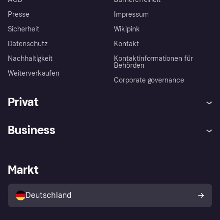
Presse
Impressum
Sicherheit
Wikipink
Datenschutz
Kontakt
Nachhaltigkeit
Kontaktinformationen für
Behörden
Weiterverkaufen
Corporate governance
Privat
Hilfe
Beschwerden
Business
Einloggen
Sicher shoppen mit Klarna
Händlersupport
Entwicklerseite
Mit Klarna einkaufen
Festgeld
Händlerportal
Betriebsstatus
Markt
Klarna App
Datenschutzeinstellungen
Mit Klarna verkaufen
Plattformen und Partner
Shops entdecken
Dein Widerrufsrecht
Deutschland
Käuferschutzrichtlinie