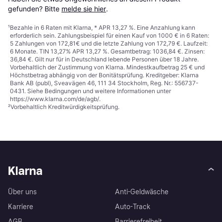
gefunden? Bitte 
melde sie hier
.
¹
Bezahle in 6 Raten mit Klarna, * APR 13,27 %. Eine Anzahlung kann
erforderlich sein. Zahlungsbeispiel für einen Kauf von 1000 € in 6 Raten:
5 Zahlungen von 172,81€ und die letzte Zahlung von 172,79 €. Laufzeit:
6 Monate. TIN 13,27% APR 13,27 %. Gesamtbetrag: 1036,84 €. Zinsen:
36,84 €. Gilt nur für in Deutschland lebende Personen über 18 Jahre.
Vorbehaltlich der Zustimmung von Klarna. Mindestkaufbetrag 25 € und
Höchstbetrag abhängig von der Bonitätsprüfung. Kreditgeber: Klarna
Bank AB (publ), Sveavägen 46, 111 34 Stockholm, Reg. Nr.: 556737-
0431. Siehe Bedingungen und weitere Informationen unter
https://www.klarna.com/de/agb/
.
²
Vorbehaltlich Kreditwürdigkeitsprüfung.
Klarna
Über uns
Anti-Geldwäsche
Karriere
Auto-Track
AGB
Barrierefreiheit