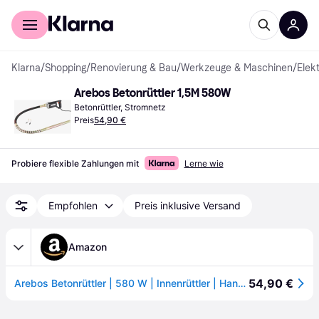
Für Shopper
Für Händler
Klarna
/
Shopping
/
Renovierung & Bau
/
Werkzeuge & Maschinen
/
Elek
Arebos Betonrüttler 1,5M 580W
Betonrüttler, Stromnetz
Preis
54,90 €
Probiere flexible Zahlungen mit
Lerne wie
Empfohlen
Preis inklusive Versand
Amazon
54,90 €
Arebos Betonrüttler | 580 W | Innenrüttler | Handrüttler | Rüttelflasche | Flaschenrüttler | 1,5 m Kabel | Elektrisch | flexible Welle | Dauerbetrieb