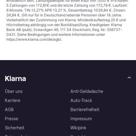
erforderlich sein. Zahlungsbeispiel für einen Kauf von 1000 € in 6 Raten:
5 Zahlungen von 172,81€ und die letzte Zahlung von 172,79 €. Laufzeit:
6 Monate. TIN 13,27% APR 13,27 %. Gesamtbetrag: 1036,84 €. Zinsen:
36,84 €. Gilt nur für in Deutschland lebende Personen über 18 Jahre.
Vorbehaltlich der Zustimmung von Klarna. Mindestkaufbetrag 25 € und
Höchstbetrag abhängig von der Bonitätsprüfung. Kreditgeber: Klarna
Bank AB (publ), Sveavägen 46, 111 34 Stockholm, Reg. Nr.: 556737-
0431. Siehe Bedingungen und weitere Informationen unter
https://www.klarna.com/de/agb/
.
Klarna
Über uns
Anti-Geldwäsche
Karriere
Auto-Track
AGB
Barrierefreiheit
Presse
Impressum
Sicherheit
Wikipink