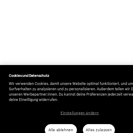
Cookies und Datenschutz
Wir verwenden Cookies, damit unsere Website optimal funktioniert, und um
Surfverhalten zu analysieren und zu personalisieren. Außerdem teilen wir 
unseren Werbepartner:innen. Du kannst deine Präferenzen jederzeit verwa
deine Einwilligung widerrufen.
Einstellungen ändern
Alle ablehnen
Alles zulassen