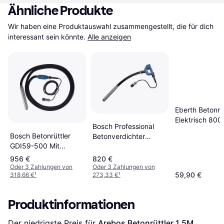
Ähnliche Produkte
Wir haben eine Produktauswahl zusammengestellt, die für dich 
interessant sein könnte.
Alle anzeigen
Eberth Betonrüt
Elektrisch 80
Bosch Professional
Bosch Betonrüttler
Betonverdichter
GDI59-500 Mit
GDI50-65D
Flexiblem Schlauch
956 €
820 €
Oder 3 Zahlungen von
Oder 3 Zahlungen von
59,90 €
318,66 €
¹
273,33 €
¹
Produktinformationen
Der niedrigste Preis für 
Arebos Betonrüttler 1,5M 