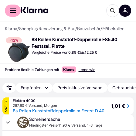
Für Shopper
Für Händler
Klarna
/
Shopping
/
Renovierung & Bau
/
Bauzubehör
/
Möbelrollen
BS Rollen Kunststoff-Doppelrolle F85 40 
-12%
Feststel. Platte
Vergleiche Preise von
0,89 €
bis
12,25 €
Probiere flexible Zahlungen mit
Lerne wie
Empfohlen
Preis inklusive Versand
Gebrauchte
Elektro 4000
ANZEIGE
1,01 €
297,60 € Versand
,
Morgen
Bs Rollen Kunststoffdoppelrolle m.Festst.D.40mm Trgf.30kg m.Platte harte
Schreinersache
·
Niedrigster Preis
11,90 € Versand
,
1–3 Tage