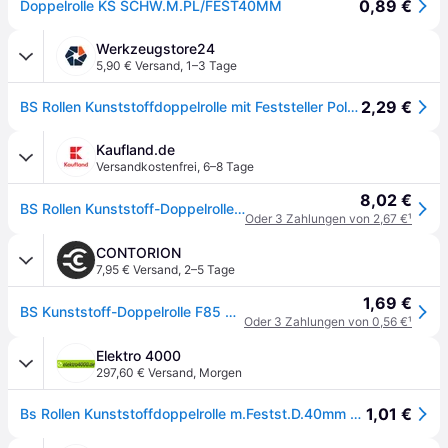
0,89 €
Doppelrolle KS SCHW.M.PL/FEST40MM
Werkzeugstore24
5,90 € Versand
,
1–3 Tage
2,29 €
BS Rollen Kunststoffdoppelrolle mit Feststeller Polyamid Anschraubplatte 30 kg - F85.040.PL
Kaufland.de
Versandkostenfrei
,
6–8 Tage
8,02 €
BS Rollen Kunststoff-Doppelrolle F85 40 Feststel. + Platte
Oder 3 Zahlungen von 2,67 €
¹
CONTORION
7,95 € Versand
,
2–5 Tage
1,69 €
BS Kunststoff-Doppelrolle F85 40 Feststel. + Platte
Oder 3 Zahlungen von 0,56 €
¹
Elektro 4000
297,60 € Versand
,
Morgen
1,01 €
Bs Rollen Kunststoffdoppelrolle m.Festst.D.40mm Trgf.30kg m.Platte harte