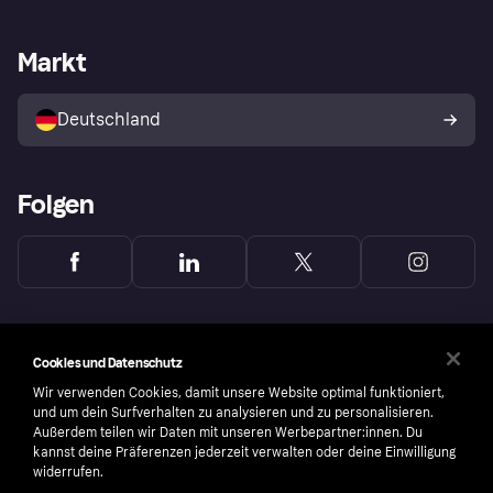
Händlersupport
Entwicklerseite
Mit Klarna einkaufen
Festgeld
Händlerportal
Betriebsstatus
Markt
Klarna App
Datenschutzeinstellungen
Mit Klarna verkaufen
Plattformen und Partner
Shops entdecken
Dein Widerrufsrecht
Deutschland
Käuferschutzrichtlinie
Folgen
Cookies und Datenschutz
Wir verwenden Cookies, damit unsere Website optimal funktioniert,
und um dein Surfverhalten zu analysieren und zu personalisieren.
Außerdem teilen wir Daten mit unseren Werbepartner:innen. Du
kannst deine Präferenzen jederzeit verwalten oder deine Einwilligung
widerrufen.