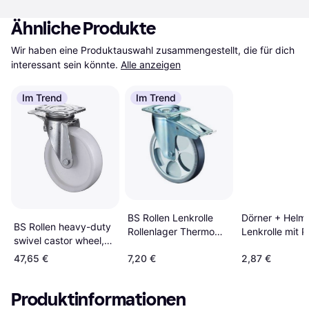
Ähnliche Produkte
Wir haben eine Produktauswahl zusammengestellt, die für dich 
interessant sein könnte.
Alle anzeigen
Im Trend
Im Trend
BS Rollen Lenkrolle
Dörner + Helm
BS Rollen heavy-duty
Rollenlager Thermo
Lenkrolle mit P
swivel castor wheel,
L420.B44.101
x 18 mm, Tragk
200mm diameter, load
47,65 €
7,20 €
2,87 €
kg
capacity 600 kg, with
brake, plate
Produktinformationen
138x110mm