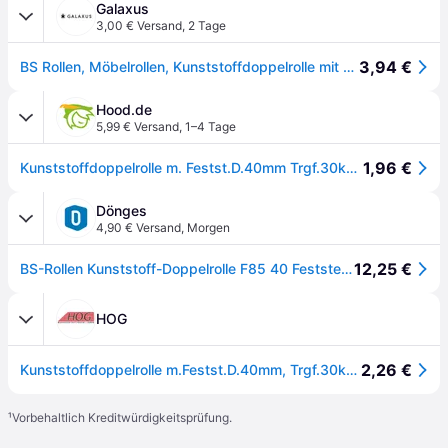
Galaxus
3,00 € Versand
,
2 Tage
3,94 €
BS Rollen, Möbelrollen, Kunststoffdoppelrolle mit Feststeller Rad-Ø 40 mm Tragfähigkeit 30 kg mit Anschraubplatte Polyami...
Hood.de
5,99 € Versand
,
1–4 Tage
1,96 €
Kunststoffdoppelrolle m. Festst.D.40mm Trgf.30kg m. Platte PA schwarz RAL 9005
Dönges
4,90 € Versand
,
Morgen
12,25 €
BS-Rollen Kunststoff-Doppelrolle F85 40 Feststeller + Platte
HOG
2,26 €
Kunststoffdoppelrolle m.Festst.D.40mm, Trgf.30kg m.Platte PA schwarz RAL 9005
¹
Vorbehaltlich Kreditwürdigkeitsprüfung.