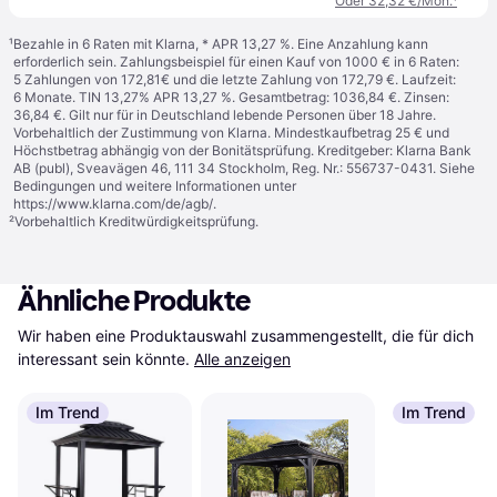
Oder 32,32 €/Mon.
¹
¹
Bezahle in 6 Raten mit Klarna, * APR 13,27 %. Eine Anzahlung kann
erforderlich sein. Zahlungsbeispiel für einen Kauf von 1000 € in 6 Raten:
5 Zahlungen von 172,81€ und die letzte Zahlung von 172,79 €. Laufzeit:
6 Monate. TIN 13,27% APR 13,27 %. Gesamtbetrag: 1036,84 €. Zinsen:
36,84 €. Gilt nur für in Deutschland lebende Personen über 18 Jahre.
Vorbehaltlich der Zustimmung von Klarna. Mindestkaufbetrag 25 € und
Höchstbetrag abhängig von der Bonitätsprüfung. Kreditgeber: Klarna Bank
AB (publ), Sveavägen 46, 111 34 Stockholm, Reg. Nr.: 556737-0431. Siehe
Bedingungen und weitere Informationen unter
https://www.klarna.com/de/agb/
.
²
Vorbehaltlich Kreditwürdigkeitsprüfung.
Ähnliche Produkte
Wir haben eine Produktauswahl zusammengestellt, die für dich 
interessant sein könnte.
Alle anzeigen
Im Trend
Im Trend