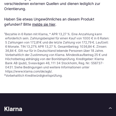
verschiedenen externen Quellen und dienen lediglich zur 
Orientierung.

Haben Sie etwas Ungewöhnliches an diesem Produkt 
gefunden? Bitte 
melde sie hier
.
¹
Bezahle in 6 Raten mit Klarna, * APR 13,27 %. Eine Anzahlung kann
erforderlich sein. Zahlungsbeispiel für einen Kauf von 1000 € in 6 Raten:
5 Zahlungen von 172,81€ und die letzte Zahlung von 172,79 €. Laufzeit:
6 Monate. TIN 13,27% APR 13,27 %. Gesamtbetrag: 1036,84 €. Zinsen:
36,84 €. Gilt nur für in Deutschland lebende Personen über 18 Jahre.
Vorbehaltlich der Zustimmung von Klarna. Mindestkaufbetrag 25 € und
Höchstbetrag abhängig von der Bonitätsprüfung. Kreditgeber: Klarna
Bank AB (publ), Sveavägen 46, 111 34 Stockholm, Reg. Nr.: 556737-
0431. Siehe Bedingungen und weitere Informationen unter
https://www.klarna.com/de/agb/
.
²
Vorbehaltlich Kreditwürdigkeitsprüfung.
Klarna