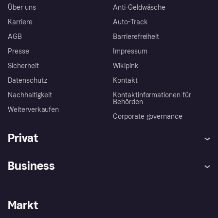
Über uns
Anti-Geldwäsche
Karriere
Auto-Track
AGB
Barrierefreiheit
Presse
Impressum
Sicherheit
Wikipink
Datenschutz
Kontakt
Nachhaltigkeit
Kontaktinformationen für
Behörden
Weiterverkaufen
Corporate governance
Privat
Hilfe
Beschwerden
Business
Einloggen
Sicher shoppen mit Klarna
Händlersupport
Entwicklerseite
Mit Klarna einkaufen
Festgeld
Händlerportal
Betriebsstatus
Markt
Klarna App
Datenschutzeinstellungen
Mit Klarna verkaufen
Plattformen und Partner
Shops entdecken
Dein Widerrufsrecht