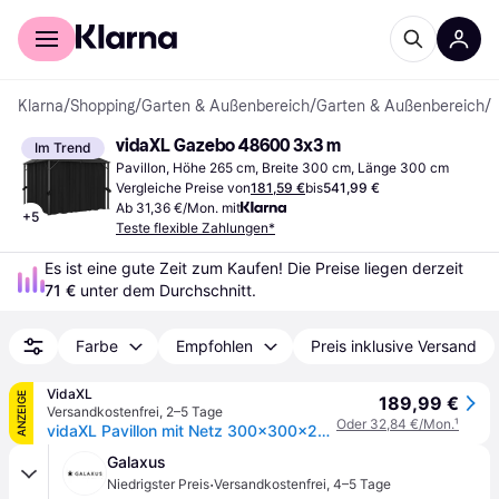
Für Shopper
Für Händler
Klarna
/
Shopping
/
Garten & Außenbereich
/
Garten & Außenbereich
/
P
vidaXL Gazebo 48600 3x3 m
Im Trend
Pavillon, Höhe 265 cm, Breite 300 cm, Länge 300 cm
Vergleiche Preise von
181,59 €
bis
541,99 €
Ab 31,36 €/Mon. mit
+
5
Teste flexible Zahlungen*
Es ist eine gute Zeit zum Kaufen! Die Preise liegen derzeit 
71 €
 unter dem Durchschnitt.
Farbe
Empfohlen
Preis inklusive Versand
VidaXL
ANZEIGE
189,99 €
Versandkostenfrei
,
2–5 Tage
Oder 32,84 €/Mon.
¹
vidaXL Pavillon mit Netz 300x300x265 cm Anthrazit
Galaxus
·
Niedrigster Preis
Versandkostenfrei
,
4–5 Tage