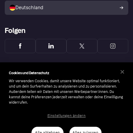
Deutschland
Käuferschutzrichtlinie
Folgen
Cookies und Datenschutz
Wir verwenden Cookies, damit unsere Website optimal funktioniert,
und um dein Surfverhalten zu analysieren und zu personalisieren.
Außerdem teilen wir Daten mit unseren Werbepartner:innen. Du
kannst deine Präferenzen jederzeit verwalten oder deine Einwilligung
widerrufen.
Einstellungen ändern
Copyright © 2005-2026 Klarna Bank AB (publ). Headquarters: Stockholm, Sweden. All
rights reserved. Klarna Bank AB (publ). Sveavägen 46, 111 34 Stockholm. Organization
number: 556737-0431
Alle ablehnen
Alles zulassen