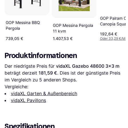
GOP Palram C
GOP Messina BBQ
Canopia Squar
GOP Messina Pergola
Pergola
Martinique Ga
11 kvm
192,64 €
Curtain
739,05 €
1.407,53 €
Oder 33,29 €/Mo
Produktinformationen
Der niedrigste Preis für 
vidaXL Gazebo 48600 3x3 m
beträgt derzeit 
181,59 €
. Dies ist der günstigste Preis 
im Vergleich zu 
5
 anderen Shops.
Vergleiche:
vidaXL Garten & Außenbereich
vidaXL Pavillons
Spezifikationen