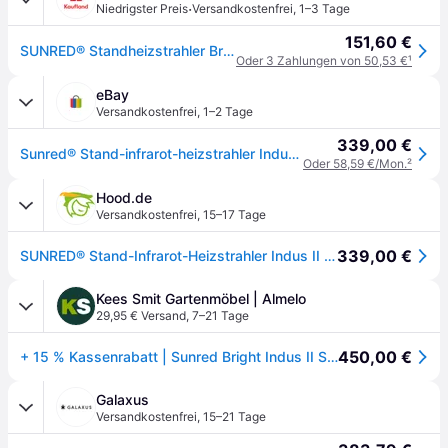
·
Niedrigster Preis
Versandkostenfrei
,
1–3 Tage
151,60 €
SUNRED® Standheizstrahler Bright Indus II Standing Black 2100W
Oder 3 Zahlungen von 50,53 €
¹
eBay
Versandkostenfrei
,
1–2 Tage
339,00 €
Sunred® Stand-infrarot-heizstrahler Indus Ii Bright Standing Black 2100 Watt Sch
Oder 58,59 €/Mon.
²
Hood.de
Versandkostenfrei
,
15–17 Tage
339,00 €
SUNRED® Stand-Infrarot-Heizstrahler Indus II Bright Standing Black 2100 Watt schwarz
Kees Smit Gartenmöbel | Almelo
29,95 € Versand
,
7–21 Tage
450,00 €
+ 15 % Kassenrabatt | Sunred Bright Indus II Stand Heizstrahler 2100 Watt
Galaxus
Versandkostenfrei
,
15–21 Tage