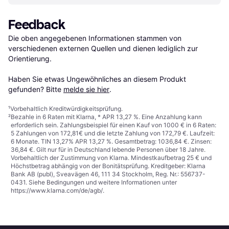
Feedback
Die oben angegebenen Informationen stammen von 
verschiedenen externen Quellen und dienen lediglich zur 
Orientierung.

Haben Sie etwas Ungewöhnliches an diesem Produkt 
gefunden? Bitte 
melde sie hier
.
¹
Vorbehaltlich Kreditwürdigkeitsprüfung.
²
Bezahle in 6 Raten mit Klarna, * APR 13,27 %. Eine Anzahlung kann
erforderlich sein. Zahlungsbeispiel für einen Kauf von 1000 € in 6 Raten:
5 Zahlungen von 172,81€ und die letzte Zahlung von 172,79 €. Laufzeit:
6 Monate. TIN 13,27% APR 13,27 %. Gesamtbetrag: 1036,84 €. Zinsen:
36,84 €. Gilt nur für in Deutschland lebende Personen über 18 Jahre.
Vorbehaltlich der Zustimmung von Klarna. Mindestkaufbetrag 25 € und
Höchstbetrag abhängig von der Bonitätsprüfung. Kreditgeber: Klarna
Bank AB (publ), Sveavägen 46, 111 34 Stockholm, Reg. Nr.: 556737-
0431. Siehe Bedingungen und weitere Informationen unter
https://www.klarna.com/de/agb/
.