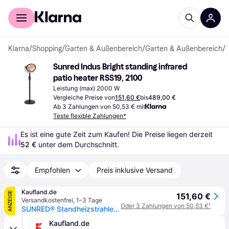
Für Shopper
Für Händler
Klarna
/
Shopping
/
Garten & Außenbereich
/
Garten & Außenbereich
/
T
Sunred Indus Bright standing infrared 
patio heater RSS19, 2100
Leistung (max) 2000 W
Vergleiche Preise von
151,60 €
bis
489,00 €
Ab 3 Zahlungen von 50,53 € mit
Teste flexible Zahlungen*
Es ist eine gute Zeit zum Kaufen! Die Preise liegen derzeit 
52 €
 unter dem Durchschnitt.
Empfohlen
Preis inklusive Versand
Kaufland.de
ANZEIGE
151,60 €
Versandkostenfrei
,
1–3 Tage
Oder 3 Zahlungen von 50,53 €
¹
SUNRED® Standheizstrahler Bright Indus II Standing Black 2100W
Kaufland.de