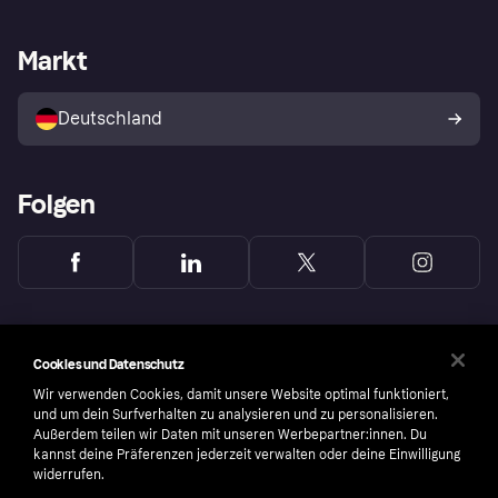
Händlersupport
Entwicklerseite
Mit Klarna einkaufen
Festgeld
Händlerportal
Betriebsstatus
Markt
Klarna App
Datenschutzeinstellungen
Mit Klarna verkaufen
Plattformen und Partner
Shops entdecken
Dein Widerrufsrecht
Deutschland
Käuferschutzrichtlinie
Folgen
Cookies und Datenschutz
Wir verwenden Cookies, damit unsere Website optimal funktioniert,
und um dein Surfverhalten zu analysieren und zu personalisieren.
Außerdem teilen wir Daten mit unseren Werbepartner:innen. Du
kannst deine Präferenzen jederzeit verwalten oder deine Einwilligung
widerrufen.