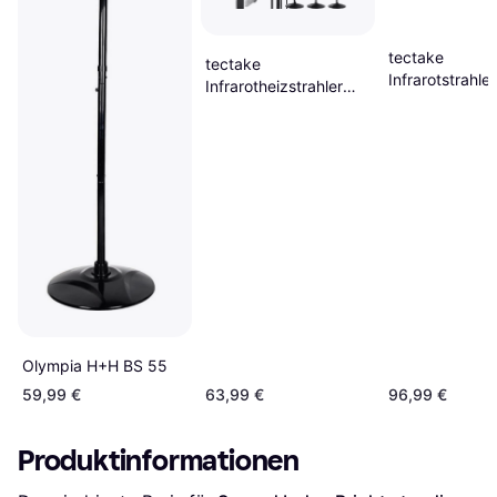
tectake
tectake
Infrarotstrahler
Infrarotheizstrahler
Horizon 3000
Solaris Monolith
Aluminiumgeh
2000W 50 x 50 x 136
Schwarz
Olympia H+H BS 55
59,99 €
63,99 €
96,99 €
Produktinformationen