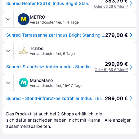
383,79 €
Sunred Heater RSS19, Indus Bright Standing Infrared, 2100 W, Juodas, Heizkörper, Schwarz
Oder 66,26 €/Mon.
²
METRO
Versandkostenfrei
,
1–4 Tage
279,00 €
Sunred Terrassenheizer Indus Bright Standing Black 2100 Watt
Tchibo
Versandkostenfrei
,
6 Tage
299,99 €
Sunred-Standheizstrahler »Indus Standing 2100« - schwarz
Oder 51,85 €/Mon.
²
ManoMano
Versandkostenfrei
,
15–17 Tage
299,00 €
Sunred - Stand-infrarot-heizstrahler Indus Ii Bright Standing Black 2100 Watt Schwarz
Das Produkt ist auch bei 
2
Shops
 erhältlich, die 
sich dafür entschieden haben, nicht mit Klarna 
Alle anzeigen
zusammenzuarbeiten.