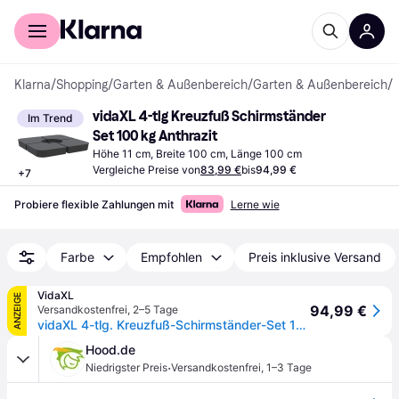
Für Shopper
Für Händler
Klarna
/
Shopping
/
Garten & Außenbereich
/
Garten & Außenbereich
/
vidaXL 4-tlg Kreuzfuß Schirmständer 
Im Trend
Set 100 kg Anthrazit
Höhe 11 cm, Breite 100 cm, Länge 100 cm
Vergleiche Preise von
83,99 €
bis
94,99 €
+
7
Probiere flexible Zahlungen mit
Lerne wie
Farbe
Empfohlen
Preis inklusive Versand
VidaXL
ANZEIGE
94,99 €
Versandkostenfrei
,
2–5 Tage
vidaXL 4-tlg. Kreuzfuß-Schirmständer-Set 100 kg PP
Hood.de
·
Niedrigster Preis
Versandkostenfrei
,
1–3 Tage