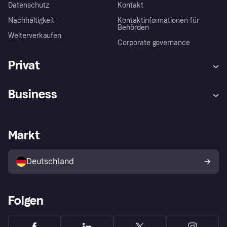
Datenschutz
Kontakt
Nachhaltigkeit
Kontaktinformationen für
Behörden
Weiterverkaufen
Corporate governance
Privat
Hilfe
Beschwerden
Business
Einloggen
Sicher shoppen mit Klarna
Händlersupport
Entwicklerseite
Mit Klarna einkaufen
Festgeld
Händlerportal
Betriebsstatus
Markt
Klarna App
Datenschutzeinstellungen
Mit Klarna verkaufen
Plattformen und Partner
Shops entdecken
Dein Widerrufsrecht
Deutschland
Käuferschutzrichtlinie
Folgen