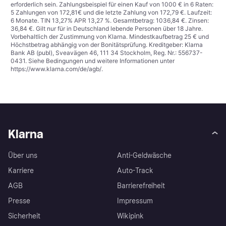
erforderlich sein. Zahlungsbeispiel für einen Kauf von 1000 € in 6 Raten:
5 Zahlungen von 172,81€ und die letzte Zahlung von 172,79 €. Laufzeit:
6 Monate. TIN 13,27% APR 13,27 %. Gesamtbetrag: 1036,84 €. Zinsen:
36,84 €. Gilt nur für in Deutschland lebende Personen über 18 Jahre.
Vorbehaltlich der Zustimmung von Klarna. Mindestkaufbetrag 25 € und
Höchstbetrag abhängig von der Bonitätsprüfung. Kreditgeber: Klarna
Bank AB (publ), Sveavägen 46, 111 34 Stockholm, Reg. Nr.: 556737-
0431. Siehe Bedingungen und weitere Informationen unter
https://www.klarna.com/de/agb/
.
Klarna
Über uns
Anti-Geldwäsche
Karriere
Auto-Track
AGB
Barrierefreiheit
Presse
Impressum
Sicherheit
Wikipink