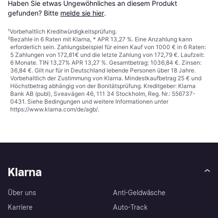
Haben Sie etwas Ungewöhnliches an diesem Produkt 
gefunden? Bitte 
melde sie hier
.
¹
Vorbehaltlich Kreditwürdigkeitsprüfung.
²
Bezahle in 6 Raten mit Klarna, * APR 13,27 %. Eine Anzahlung kann
erforderlich sein. Zahlungsbeispiel für einen Kauf von 1000 € in 6 Raten:
5 Zahlungen von 172,81€ und die letzte Zahlung von 172,79 €. Laufzeit:
6 Monate. TIN 13,27% APR 13,27 %. Gesamtbetrag: 1036,84 €. Zinsen:
36,84 €. Gilt nur für in Deutschland lebende Personen über 18 Jahre.
Vorbehaltlich der Zustimmung von Klarna. Mindestkaufbetrag 25 € und
Höchstbetrag abhängig von der Bonitätsprüfung. Kreditgeber: Klarna
Bank AB (publ), Sveavägen 46, 111 34 Stockholm, Reg. Nr.: 556737-
0431. Siehe Bedingungen und weitere Informationen unter
https://www.klarna.com/de/agb/
.
Klarna
Über uns
Anti-Geldwäsche
Karriere
Auto-Track