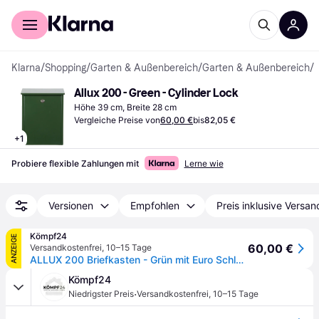
Für Shopper
Für Händler
Klarna
/
Shopping
/
Garten & Außenbereich
/
Garten & Außenbereich
/
B
Allux 200 - Green - Cylinder Lock
Höhe 39 cm, Breite 28 cm
Vergleiche Preise von
60,00 €
bis
82,05 €
+
1
Probiere flexible Zahlungen mit
Lerne wie
Versionen
Empfohlen
Preis inklusive Versan
Kömpf24
ANZEIGE
60,00 €
Versandkostenfrei
,
10–15 Tage
ALLUX 200 Briefkasten - Grün mit Euro Schloss
Kömpf24
·
Niedrigster Preis
Versandkostenfrei
,
10–15 Tage