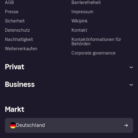
AGB
Barrierefreiheit
Presse
Impressum
Sicherheit
Wikipink
Datenschutz
Kontakt
Nachhaltigkeit
Kontaktinformationen für
Behörden
Weiterverkaufen
Corporate governance
Privat
Hilfe
Beschwerden
Business
Einloggen
Sicher shoppen mit Klarna
Händlersupport
Entwicklerseite
Mit Klarna einkaufen
Festgeld
Händlerportal
Betriebsstatus
Markt
Klarna App
Datenschutzeinstellungen
Mit Klarna verkaufen
Plattformen und Partner
Shops entdecken
Dein Widerrufsrecht
Deutschland
Käuferschutzrichtlinie