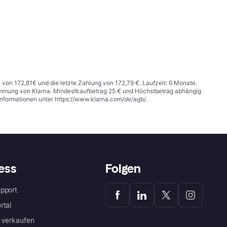
n von 172,81€ und die letzte Zahlung von 172,79 €. Laufzeit: 6 Monate.
stimmung von Klarna. Mindestkaufbetrag 25 € und Höchstbetrag abhängig
Informationen unter
https://www.klarna.com/de/agb/
.
ess
Folgen
pport
rtal
a verkaufen