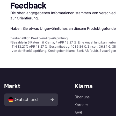
Feedback
Die oben angegebenen Informationen stammen von verschieden
zur Orientierung.

Haben Sie etwas Ungewöhnliches an diesem Produkt gefunden
¹
Vorbehaltlich Kreditwürdigkeitsprüfung.
²
Bezahle in 6 Raten mit Klarna, * APR 13,27 %. Eine Anzahlung kann erfor
TIN 13,27% APR 13,27 %. Gesamtbetrag: 1036,84 €. Zinsen: 36,84 €. Gil
von der Bonitätsprüfung. Kreditgeber: Klarna Bank AB (publ), Sveaväge
Markt
Klarna
Über uns
Deutschland
Karriere
AGB