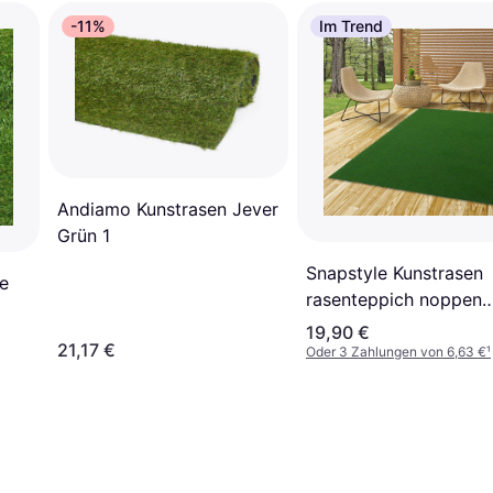
-11%
Im Trend
Andiamo Kunstrasen Jever
Grün 1
Snapstyle Kunstrasen
e
rasenteppich noppen
kingston grün uni
19,90 €
21,17 €
Oder 3 Zahlungen von 6,63 €
¹