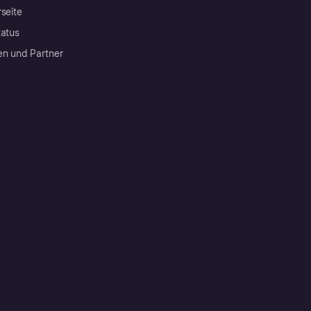
rseite
tatus
en und Partner