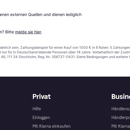
en externen Quellen und dienen lediglich 
? Bitte 
melde sie hier
.
derlich sein. Zahlungsbeispiel für einen Kauf von 1000 € in 6 Raten: 5 Zahlunge
t nur für in Deutschland lebende Personen über 18 Jahre. Vorbehaltlich der Zu
n 46, 111 34 Stockholm, Reg. Nr.: 556737-0431. Siehe Bedingungen und weitere 
Privat
Busin
Hilfe
Händlersu
Einloggen
Händlerpo
Mit Klarna einkaufen
Mit Klarn