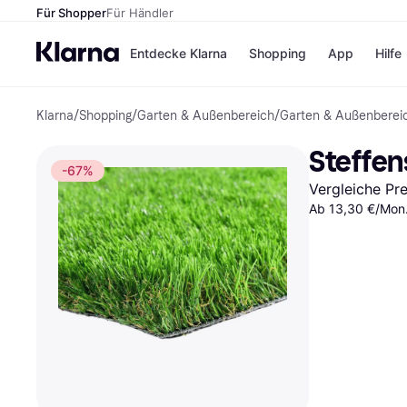
Für Shopper
Für Händler
Entdecke Klarna
Shopping
App
Hilfe
Klarna
/
Shopping
/
Garten & Außenbereich
/
Garten & Außenberei
Zahlungsmethoden
Shops
Zahlungsmethoden
Kaufla
Steffen
Sofort bezahlen
eBay
-67%
Bezahle in 3
Temu
Vergleiche Pr
Teilzahlungen
Samsu
Bezahle in bis zu 30
Ab 13,30 €/Mon.
SHEIN
Tagen
Ratenzahlung
Alle Shops