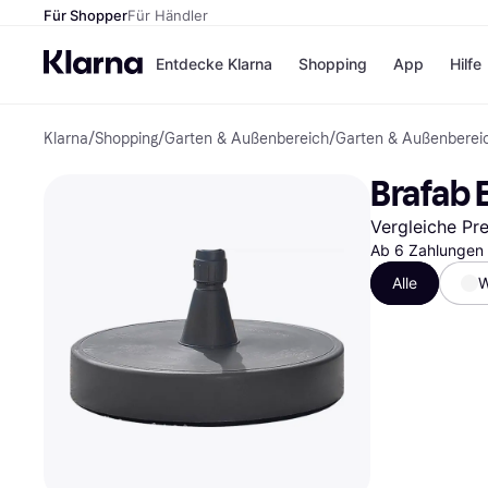
Für Shopper
Für Händler
Entdecke Klarna
Shopping
App
Hilfe
Klarna
/
Shopping
/
Garten & Außenbereich
/
Garten & Außenberei
Zahlungsmethoden
Shops
Zahlungsmethoden
Kaufla
Brafab 
Sofort bezahlen
eBay
Bezahle in 3
Temu
Vergleiche Pr
Teilzahlungen
Samsu
Bezahle in bis zu 30
Ab 6 Zahlungen 
SHEIN
Tagen
Alle
W
Ratenzahlung
Alle Shops