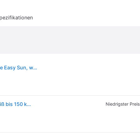
pezifikationen
SUN GARDEN Easy Sun Ständer für Ampelschirme Easy Sun, weiß
Sun Garden Ständer für Ampelschirme Easy Sun Weiß bis 150 kg füllbar mit Sand
Niedrigster Preis