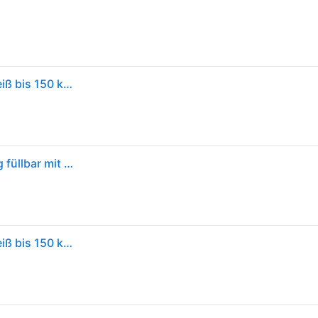
Sun Garden Ständer für Ampelschirme Easy Sun, weiß bis 150 kg füllbar mit Sand
Ständer für Ampelschirme Easy Sun, weiß bis 150 kg füllbar mit Sand
Sun Garden Ständer für Ampelschirme Easy Sun, weiß bis 150 kg füllbar mit Sand