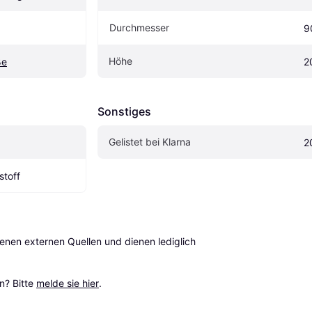
Durchmesser
9
Höhe
ße
2
Sonstiges
Gelistet bei Klarna
2
stoff
en externen Quellen und dienen lediglich 
? Bitte 
melde sie hier
.