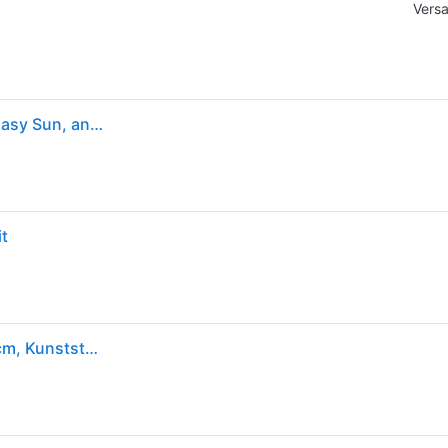
Versa
SUN GARDEN Easy Sun Ständer für Ampelschirme Easy Sun, anthrazit
t
Kunststoffschirmständer SUNGARDEN, weiß, Ø:85cm, Kunststoff, Schirmhalterungen, für Ampelschirme »Easy Sun Schirme«, bis 150 kg füllbar mit Sand