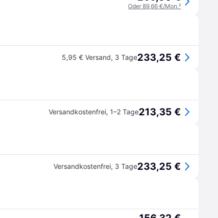
Oder 89,66 €/Mon.
²
233,25 €
5,95 € Versand
,
3 Tage
213,35 €
Versandkostenfrei
,
1–2 Tage
233,25 €
Versandkostenfrei
,
3 Tage