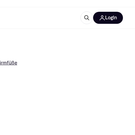
Login
Weitere Informationen
sstattung
M
Was ist Klarna?
Artikel
irmfüße
tegorien