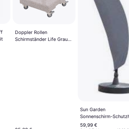
ff
Doppler Rollen
it
Schirmständer Life Grau
25 30 45kg 4 Stk
Sun Garden
Sonnenschirm-Schutzh
Easy
59,99 €