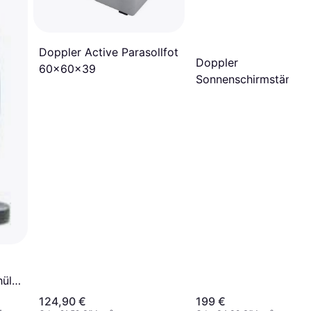
Doppler Active Parasollfot
Doppler
60x60x39
Sonnenschirmständer,
Expert Trolley
ülle
124,90 €
199 €