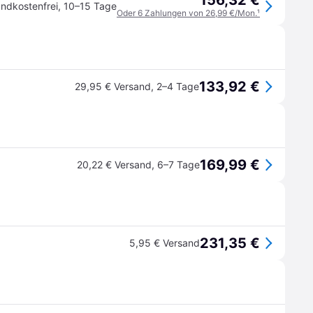
156,32 €
ndkostenfrei
,
10–15 Tage
Oder 6 Zahlungen von 26,99 €/Mon.
¹
133,92 €
29,95 € Versand
,
2–4 Tage
169,99 €
20,22 € Versand
,
6–7 Tage
231,35 €
5,95 € Versand