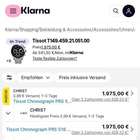
Für Shopper
Für Händler
Klarna
/
Shopping
/
Bekleidung & Accessoires
/
Accessoires
/
Uhren
/
Armbanduhr
Tissot T149.459.21.051.00
Im Trend
Preis
1.975,00 €
Ab 341,30 €/Mon. mit
Teste flexible Zahlungen*
+
6
Empfohlen
Preis inklusive Versand
CHRIST
ANZEIGE
1.975,00 €
3,99 € Versand
,
1–3 Tage
Oder 3 Zahlungen von 658,33 €
¹
Tissot Chronograph PRS 516 Chronograph T1494592105100
CHRIST
·
Niedrigster Preis
3,99 € Versand
,
1–3 Tage
1.975,00 €
Tissot Chronograph PRS 516 Chronograph T1494592105100
Oder 3 Zahlungen von 658,33 €
¹