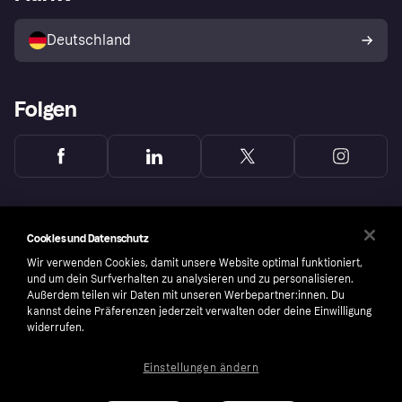
Mit Klarna verkaufen
Plattformen und Partner
Shops entdecken
Dein Widerrufsrecht
Deutschland
Käuferschutzrichtlinie
Folgen
Cookies und Datenschutz
Wir verwenden Cookies, damit unsere Website optimal funktioniert,
und um dein Surfverhalten zu analysieren und zu personalisieren.
Außerdem teilen wir Daten mit unseren Werbepartner:innen. Du
kannst deine Präferenzen jederzeit verwalten oder deine Einwilligung
widerrufen.
Einstellungen ändern
Copyright © 2005-2026 Klarna Bank AB (publ). Headquarters: Stockholm, Sweden. All
rights reserved. Klarna Bank AB (publ). Sveavägen 46, 111 34 Stockholm. Organization