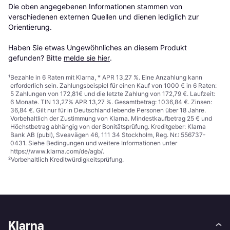
Die oben angegebenen Informationen stammen von 
verschiedenen externen Quellen und dienen lediglich zur 
Orientierung.

Haben Sie etwas Ungewöhnliches an diesem Produkt 
gefunden? Bitte 
melde sie hier
.
¹
Bezahle in 6 Raten mit Klarna, * APR 13,27 %. Eine Anzahlung kann
erforderlich sein. Zahlungsbeispiel für einen Kauf von 1000 € in 6 Raten:
5 Zahlungen von 172,81€ und die letzte Zahlung von 172,79 €. Laufzeit:
6 Monate. TIN 13,27% APR 13,27 %. Gesamtbetrag: 1036,84 €. Zinsen:
36,84 €. Gilt nur für in Deutschland lebende Personen über 18 Jahre.
Vorbehaltlich der Zustimmung von Klarna. Mindestkaufbetrag 25 € und
Höchstbetrag abhängig von der Bonitätsprüfung. Kreditgeber: Klarna
Bank AB (publ), Sveavägen 46, 111 34 Stockholm, Reg. Nr.: 556737-
0431. Siehe Bedingungen und weitere Informationen unter
https://www.klarna.com/de/agb/
.
²
Vorbehaltlich Kreditwürdigkeitsprüfung.
Klarna