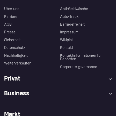
Über uns
Anti-Geldwäsche
Karriere
Auto-Track
AGB
Barrierefreiheit
Presse
Impressum
Sicherheit
Wikipink
Datenschutz
Kontakt
Nachhaltigkeit
Kontaktinformationen für
Behörden
Weiterverkaufen
Corporate governance
Privat
Hilfe
Beschwerden
Business
Einloggen
Sicher shoppen mit Klarna
Händlersupport
Entwicklerseite
Mit Klarna einkaufen
Festgeld
Händlerportal
Betriebsstatus
Markt
Klarna App
Datenschutzeinstellungen