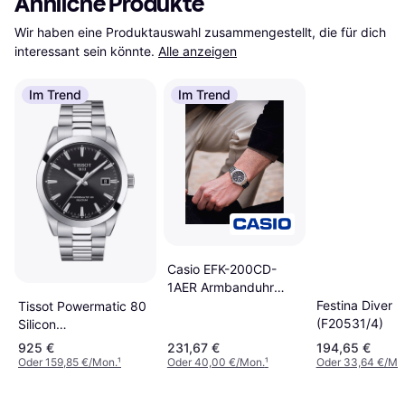
Ähnliche Produkte
Wir haben eine Produktauswahl zusammengestellt, die für dich 
interessant sein könnte.
Alle anzeigen
Im Trend
Im Trend
Casio EFK-200CD-
1AER Armbanduhr
Edelstahl Schwarz
Festina Diver
Tissot Powermatic 80
(F20531/4)
Silicon
(T127.407.11.051.00)
925 €
231,67 €
194,65 €
Oder 159,85 €/Mon.
¹
Oder 40,00 €/Mon.
¹
Oder 33,64 €/Mo