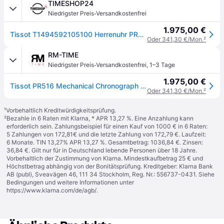
TIMESHOP24
·
Niedrigster Preis
Versandkostenfrei
1.975,00 €
Tissot T1494592105100 Herrenuhr PR516 Mechanical Chronograph 41mm 10ATM
Oder 341,30 €/Mon.
²
RM-TIME
·
Niedrigster Preis
Versandkostenfrei
,
1–3 Tage
1.975,00 €
Tissot PR516 Mechanical Chronograph Herrenuhr T149.459.21.051.00
Oder 341,30 €/Mon.
²
¹
Vorbehaltlich Kreditwürdigkeitsprüfung.
²
Bezahle in 6 Raten mit Klarna, * APR 13,27 %. Eine Anzahlung kann
erforderlich sein. Zahlungsbeispiel für einen Kauf von 1000 € in 6 Raten:
5 Zahlungen von 172,81€ und die letzte Zahlung von 172,79 €. Laufzeit:
6 Monate. TIN 13,27% APR 13,27 %. Gesamtbetrag: 1036,84 €. Zinsen:
36,84 €. Gilt nur für in Deutschland lebende Personen über 18 Jahre.
Vorbehaltlich der Zustimmung von Klarna. Mindestkaufbetrag 25 € und
Höchstbetrag abhängig von der Bonitätsprüfung. Kreditgeber: Klarna Bank
AB (publ), Sveavägen 46, 111 34 Stockholm, Reg. Nr.: 556737-0431. Siehe
Bedingungen und weitere Informationen unter
https://www.klarna.com/de/agb/
.