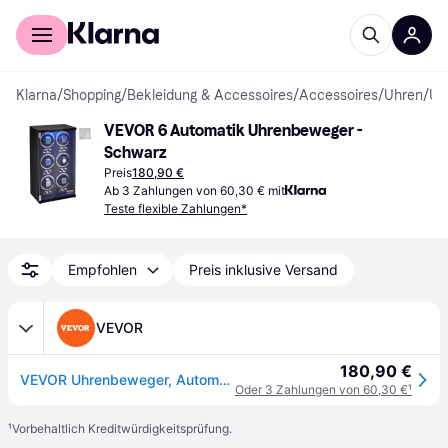
Für Shopper
Für Händler
Klarna
/
Shopping
/
Bekleidung & Accessoires
/
Accessoires
/
Uhren
/
Uhrenaufzieh
VEVOR 6 Automatik Uhrenbeweger - 
Schwarz
Preis
180,90 €
Ab 3 Zahlungen von 60,30 € mit
Teste flexible Zahlungen*
Empfohlen
Preis inklusive Versand
VEVOR
180,90 €
VEVOR Uhrenbeweger, Automatik-Uhrenbeweger, Watch Winder, Uhrenbeweger für Automatikuhren, Automatischer Uhrenbeweger mit Platz für 6 Uhren, LED Beleuchtung, 150–207 mm Einstellbare Riemenlänge
Oder 3 Zahlungen von 60,30 €
¹
¹
Vorbehaltlich Kreditwürdigkeitsprüfung.