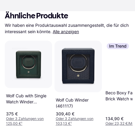
Ähnliche Produkte
Wir haben eine Produktauswahl zusammengestellt, die für dich 
interessant sein könnte.
Alle anzeigen
Im Trend
Beco Boxy Fa
Wolf Cub with Single
Brick Watch wi
Wolf Cub Winder
Watch Winder
(309407)
(461117)
(461141)
375 €
309,40 €
134,90 €
Oder 3 Zahlungen von
Oder 3 Zahlungen von
125,00 €
¹
103,13 €
¹
Oder 23,32 €/Mo