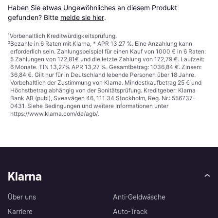
Haben Sie etwas Ungewöhnliches an diesem Produkt 
gefunden? Bitte 
melde sie hier
.
¹
Vorbehaltlich Kreditwürdigkeitsprüfung.
²
Bezahle in 6 Raten mit Klarna, * APR 13,27 %. Eine Anzahlung kann
erforderlich sein. Zahlungsbeispiel für einen Kauf von 1000 € in 6 Raten:
5 Zahlungen von 172,81€ und die letzte Zahlung von 172,79 €. Laufzeit:
6 Monate. TIN 13,27% APR 13,27 %. Gesamtbetrag: 1036,84 €. Zinsen:
36,84 €. Gilt nur für in Deutschland lebende Personen über 18 Jahre.
Vorbehaltlich der Zustimmung von Klarna. Mindestkaufbetrag 25 € und
Höchstbetrag abhängig von der Bonitätsprüfung. Kreditgeber: Klarna
Bank AB (publ), Sveavägen 46, 111 34 Stockholm, Reg. Nr.: 556737-
0431. Siehe Bedingungen und weitere Informationen unter
https://www.klarna.com/de/agb/
.
Klarna
Über uns
Anti-Geldwäsche
Karriere
Auto-Track