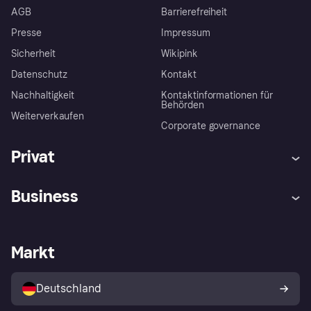
AGB
Barrierefreiheit
Presse
Impressum
Sicherheit
Wikipink
Datenschutz
Kontakt
Nachhaltigkeit
Kontaktinformationen für
Behörden
Weiterverkaufen
Corporate governance
Privat
Hilfe
Beschwerden
Business
Einloggen
Sicher shoppen mit Klarna
Händlersupport
Entwicklerseite
Mit Klarna einkaufen
Festgeld
Händlerportal
Betriebsstatus
Markt
Klarna App
Datenschutzeinstellungen
Mit Klarna verkaufen
Plattformen und Partner
Shops entdecken
Dein Widerrufsrecht
Deutschland
Käuferschutzrichtlinie