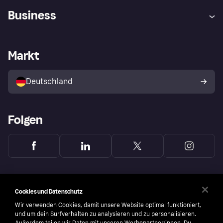
Hilfe
Beschwerden
Business
Einloggen
Sicher shoppen mit Klarna
Händlersupport
Entwicklerseite
Mit Klarna einkaufen
Festgeld
Händlerportal
Betriebsstatus
Markt
Klarna App
Datenschutzeinstellungen
Mit Klarna verkaufen
Plattformen und Partner
Shops entdecken
Dein Widerrufsrecht
Deutschland
Käuferschutzrichtlinie
Folgen
Cookies und Datenschutz
Wir verwenden Cookies, damit unsere Website optimal funktioniert,
und um dein Surfverhalten zu analysieren und zu personalisieren.