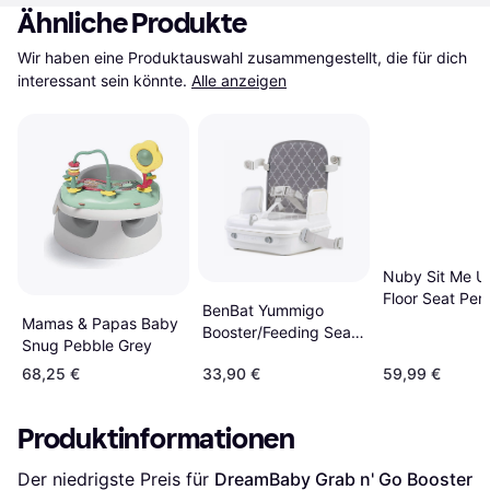
Ähnliche Produkte
Wir haben eine Produktauswahl zusammengestellt, die für dich 
interessant sein könnte.
Alle anzeigen
Nuby Sit Me U
Floor Seat Pen
BenBat Yummigo
Mamas & Papas Baby
Booster/Feeding Seat
Snug Pebble Grey
with Storage
68,25 €
33,90 €
59,99 €
Compartment Base
Produktinformationen
Der niedrigste Preis für 
DreamBaby Grab n' Go Booster 