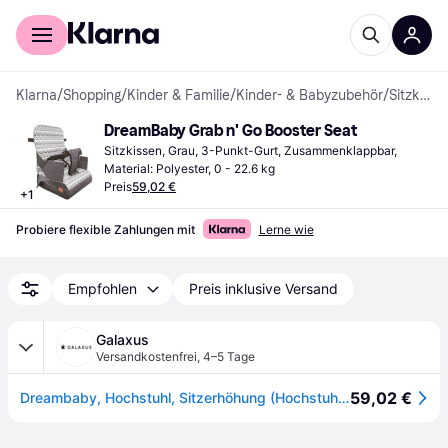
Für Shopper
Für Händler
Klarna
/
Shopping
/
Kinder & Familie
/
Kinder- & Babyzubehör
/
Sitzkissen
DreamBaby Grab n' Go Booster Seat
Sitzkissen, Grau, 3-Punkt-Gurt, Zusammenklappbar, 
Material: Polyester, 0 - 22.6 kg
Preis
59,02 €
+
1
Probiere flexible Zahlungen mit
Lerne wie
Empfohlen
Preis inklusive Versand
Galaxus
Versandkostenfrei
,
4–5 Tage
59,02 €
Dreambaby, Hochstuhl, Sitzerhöhung (Hochstuhl Sitzerhöhung)