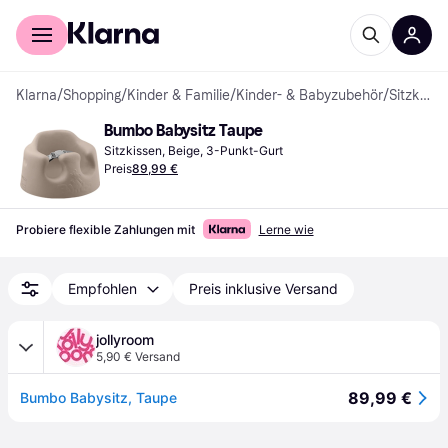
Für Shopper
Für Händler
Klarna
/
Shopping
/
Kinder & Familie
/
Kinder- & Babyzubehör
/
Sitzkissen
Bumbo Babysitz Taupe
Sitzkissen, Beige, 3-Punkt-Gurt
Preis
89,99 €
Probiere flexible Zahlungen mit
Lerne wie
Empfohlen
Preis inklusive Versand
jollyroom
5,90 € Versand
89,99 €
Bumbo Babysitz, Taupe