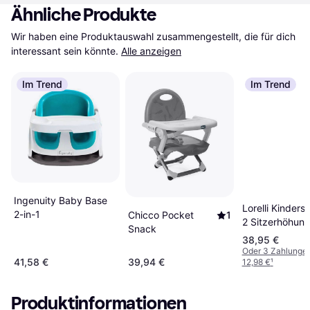
Ähnliche Produkte
Wir haben eine Produktauswahl zusammengestellt, die für dich 
interessant sein könnte.
Alle anzeigen
Im Trend
Im Trend
Ingenuity Baby Base
Lorelli Kinders
2-in-1
Chicco Pocket
1
2 Sitzerhöhun
Snack
Boostersitz Ti
38,95 €
abnehmbar
Oder 3 Zahlunge
41,58 €
39,94 €
12,98 €
¹
Produktinformationen