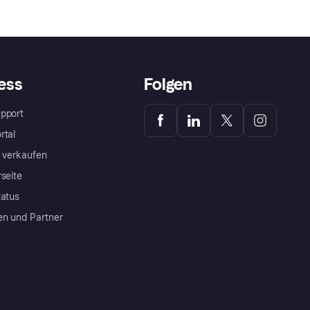
ess
Folgen
pport
rtal
a verkaufen
rseite
tatus
en und Partner