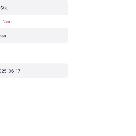
 Stk.
Nein
osa
025-06-17