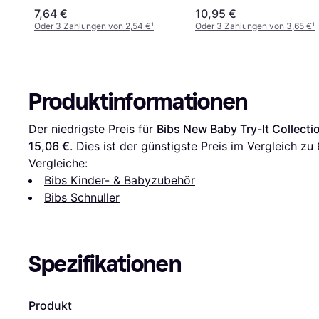
pak Ivory/Blush
7,64 €
10,95 €
Oder 3 Zahlungen von 2,54 €
¹
Oder 3 Zahlungen von 3,65 €
¹
Produktinformationen
Der niedrigste Preis für 
Bibs New Baby Try-It Collecti
15,06 €
. Dies ist der günstigste Preis im Vergleich zu 
Vergleiche:
Bibs Kinder- & Babyzubehör
Bibs Schnuller
Spezifikationen
Produkt