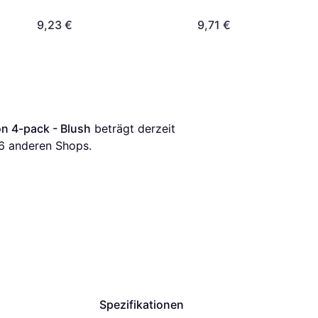
Blush/Woodchuck Mix
9,23 €
9,71 €
on 4-pack - Blush
 beträgt derzeit 
6
 anderen Shops.
Spezifikationen