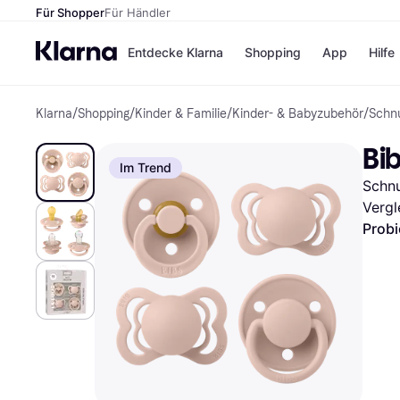
Für Shopper
Für Händler
Entdecke Klarna
Shopping
App
Hilfe
Klarna
/
Shopping
/
Kinder & Familie
/
Kinder- & Babyzubehör
/
Schnu
Zahlungsmethoden
Shops
Zahlungsmethoden
Kaufla
Bib
Sofort bezahlen
eBay
Im Trend
Bezahle in 3 Teilzahlunge
Temu
Schnu
Bezahle in bis zu 30 Tage
Samsu
Ratenzahlung
SHEIN
Vergl
Probi
Alle Shops