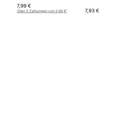
pak Coral/Ruby
Woodchuck/Blush
7,99 €
7,93 €
Oder 3 Zahlungen von 2,66 €
¹