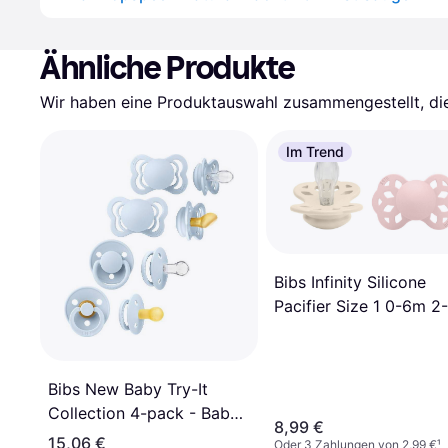
Ähnliche Produkte
Wir haben eine Produktauswahl zusammengestellt, die 
Im Trend
Bibs Infinity Silicone
Pacifier Size 1 0-6m 2-
pack Ivory/Blossom
Bibs New Baby Try-It
Collection 4-pack - Baby
8,99 €
Blue
15,06 €
Oder 3 Zahlungen von 2,99 €
¹