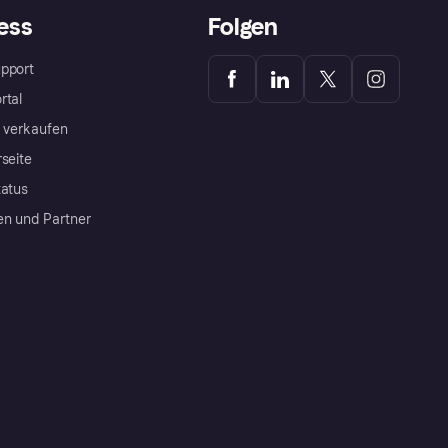
ess
Folgen
pport
rtal
a verkaufen
rseite
tatus
en und Partner