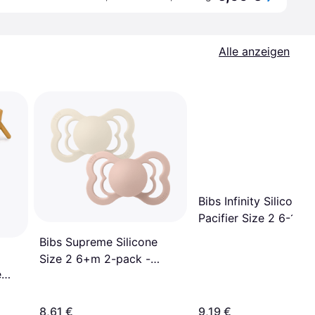
Alle anzeigen
Bibs Infinity Silicone
Pacifier Size 2 6-18m
pack Ivory/Sage
Bibs Supreme Silicone
Size 2 6+m 2-pack -
e
Ivory/Blush
8,61 €
9,19 €