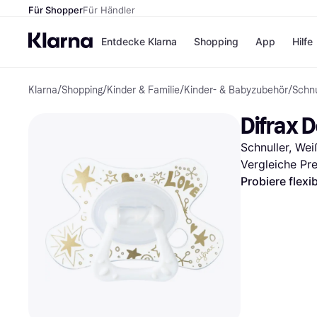
Für Shopper
Für Händler
Entdecke Klarna
Shopping
App
Hilfe
Klarna
/
Shopping
/
Kinder & Familie
/
Kinder- & Babyzubehör
/
Schnu
Zahlungsmethoden
Shops
Zahlungsmethoden
Kaufla
Difrax 
Sofort bezahlen
eBay
Bezahle in 3
Temu
Schnuller, Weiß
Teilzahlungen
Samsu
Bezahle in bis zu 30
SHEIN
Vergleiche Pr
Tagen
Probiere flexi
Ratenzahlung
Alle Shops