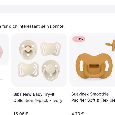
für dich interessant sein könnte.
-13%
Suavinex Smoothie
Bibs New Baby Try-It
Pacifier Soft & Flexibl
Collection 4-pack - Ivory
Silicone 6-18m
15,06 €
4,70 €