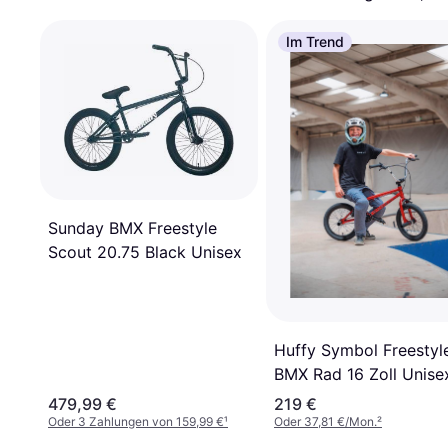
Im Trend
Sunday BMX Freestyle
Scout 20.75 Black Unisex
Huffy Symbol Freestyl
BMX Rad 16 Zoll Unise
479,99 €
219 €
Oder 3 Zahlungen von 159,99 €
¹
Oder 37,81 €/Mon.
²