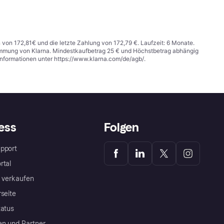
n von 172,81€ und die letzte Zahlung von 172,79 €. Laufzeit: 6 Monate.
stimmung von Klarna. Mindestkaufbetrag 25 € und Höchstbetrag abhängig
Informationen unter
https://www.klarna.com/de/agb/
.
ess
Folgen
pport
rtal
a verkaufen
rseite
tatus
en und Partner