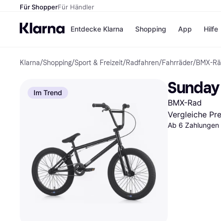
Für Shopper
Für Händler
Entdecke Klarna
Shopping
App
Hilfe
Klarna
/
Shopping
/
Sport & Freizeit
/
Radfahren
/
Fahrräder
/
BMX-Rä
Zahlungsmethoden
Shops
Zahlungsmethoden
Kaufla
Sunday 
Sofort bezahlen
eBay
Im Trend
Bezahle in 3 Teilzahlunge
Temu
BMX-Rad
Bezahle in bis zu 30 Tage
Samsu
Ratenzahlung
SHEIN
Vergleiche Pr
Ab 6 Zahlungen 
Alle Shops