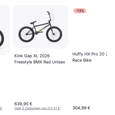
-13%
Huffy HX Pro 20 Zoll
Kink Gap XL 2026
Race Bike
Freestyle BMX Rad Unisex
639,95 €
304,99 €
€
¹
Oder 3 Zahlungen von 213,31 €
¹