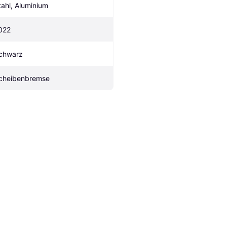
tahl, Aluminium
022
chwarz
cheibenbremse