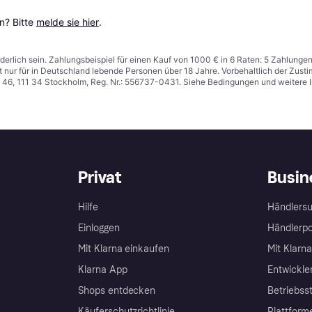
? Bitte 
melde sie hier
.
derlich sein. Zahlungsbeispiel für einen Kauf von 1000 € in 6 Raten: 5 Zahlunge
t nur für in Deutschland lebende Personen über 18 Jahre. Vorbehaltlich der Zu
n 46, 111 34 Stockholm, Reg. Nr.: 556737-0431. Siehe Bedingungen und weitere 
Privat
Busin
Hilfe
Händlersu
Einloggen
Händlerpo
Mit Klarna einkaufen
Mit Klarn
Klarna App
Entwickle
Shops entdecken
Betriebss
Käuferschutzrichtlinie
Plattform