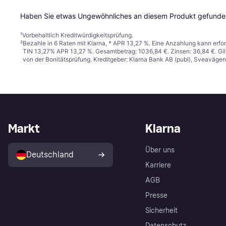
Haben Sie etwas Ungewöhnliches an diesem Produkt gefunden
¹
Vorbehaltlich Kreditwürdigkeitsprüfung.
²
Bezahle in 6 Raten mit Klarna, * APR 13,27 %. Eine Anzahlung kann erfor
TIN 13,27% APR 13,27 %. Gesamtbetrag: 1036,84 €. Zinsen: 36,84 €. Gil
von der Bonitätsprüfung. Kreditgeber: Klarna Bank AB (publ), Sveaväge
Markt
Klarna
Über uns
Deutschland
Karriere
AGB
Presse
Sicherheit
Datenschutz