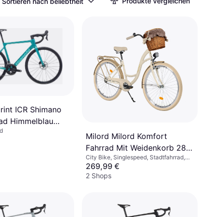
Produkte vergleichen
Sortieren nach beliebtheit
print ICR Shimano
ad Himmelblau
d
rrad
Milord Milord Komfort
Fahrrad Mit Weidenkorb 28
City Bike, Singlespeed, Stadtfahrrad,
Zoll Creme-Braun
28"
269,99 €
Damenfahrrad
2 Shops