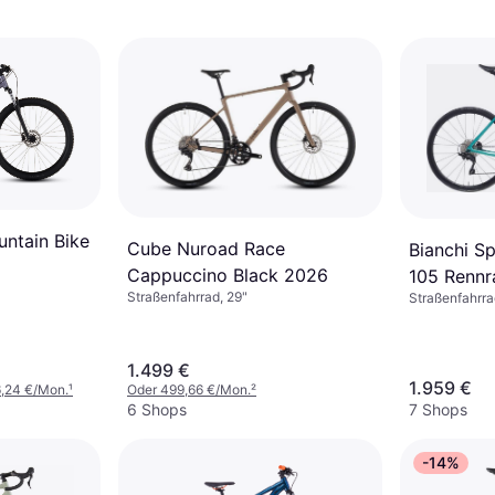
ntain Bike
Cube Nuroad Race
Bianchi S
Cappuccino Black 2026
105 Rennr
Straßenfahrrad, 29"
Straßenfahrra
Herrenfah
1.499 €
1.959 €
6,24 €/Mon.
¹
Oder 499,66 €/Mon.
²
6 Shops
7 Shops
-14%