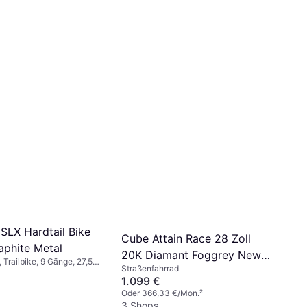
SLX Hardtail Bike
Cube Attain Race 28 Zoll
aphite Metal
20K Diamant Foggrey New
Trailbike, 9 Gänge, 27,5",
Straßenfahrrad
Shift
1.099 €
Oder 366,33 €/Mon.
²
3 Shops