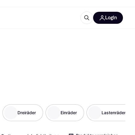
Login
Weitere Informationen
sstattung
M
Was ist Klarna?
Artikel
tegorien
Dreiräder
Einräder
Lastenräder