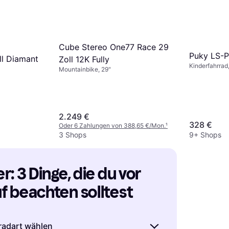
Cube Stereo One77 Race 29
Puky LS-P
l Diamant
Zoll 12K Fully
Kinderfahrrad
Mountainbike, 29"
2.249 €
328 €
Oder 6 Zahlungen von 388,65 €/Mon.
¹
3 Shops
9+ Shops
: 3 Dinge, die du vor 
 beachten solltest
radart wählen