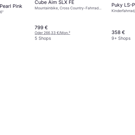
Cube Aim SLX FE
Puky LS-P
Pearl Pink
Mountainbike, Cross Country-Fahrrad,
Kinderfahrrad
16"
Trailbike, 27,5", 29"
799 €
358 €
Oder 266,33 €/Mon.
²
5 Shops
9+ Shops