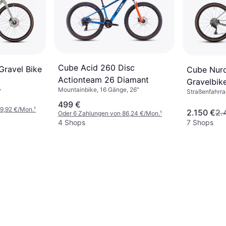
Cube Acid 260 Disc
Gravel Bike
Cube Nur
Actionteam 26 Diamant
Gravelbike
Mountainbike, 16 Gänge, 26"
"
Straßenfahrra
499 €
89,92 €/Mon.
¹
2.150 €
2.
Oder 6 Zahlungen von 86,24 €/Mon.
¹
4 Shops
7 Shops