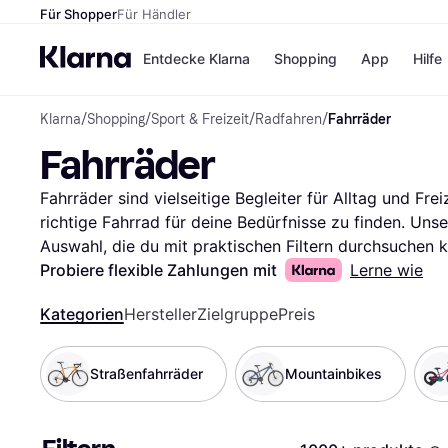
Für Shopper
Für Händler
Entdecke Klarna
Shopping
App
Hilfe
Klarna
/
Shopping
/
Sport & Freizeit
/
Radfahren
/
Fahrräder
Zahlungsmethoden
Shops
Fahrräder
Zahlungsmethoden
Kaufla
Sofort bezahlen
eBay
Bezahle in 3 Teilzahlunge
Temu
Fahrräder sind vielseitige Begleiter für Alltag und Freize
Bezahle in bis zu 30 Tage
Samsu
richtige Fahrrad für deine Bedürfnisse zu finden. Unser
Ratenzahlung
SHEIN
Auswahl, die du mit praktischen Filtern durchsuchen ka
Mountainbike oder Rennrad suchst, unsere Filter leite
Probiere flexible Zahlungen mit
Lerne wie
Du kannst nach Marke, Preis oder Bewertungen filtern
Alle Shops
Kategorien
Hersteller
Zielgruppe
Preis
So findest du schnell das Fahrrad, das zu dir passt. 
über die Erfahrungen anderer zu erfahren und die richt
deine Suche nach dem besten Fahrrad und finde den pe
Straßenfahrräder
Mountainbikes
Tour.
Mehr über fahrräder »