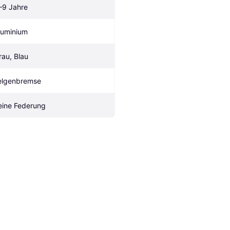
–9 Jahre
luminium
rau, Blau
elgenbremse
eine Federung