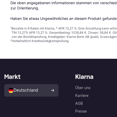
Die oben angegebenen Informationen stammen von verschieden
zur Orientierung.

Haben Sie etwas Ungewöhnliches an diesem Produkt gefunden
¹
Bezahle in 6 Raten mit Klarna, * APR 13,27 %. Eine Anzahlung kann erfor
TIN 13,27% APR 13,27 %. Gesamtbetrag: 1036,84 €. Zinsen: 36,84 €. Gil
von der Bonitätsprüfung. Kreditgeber: Klarna Bank AB (publ), Sveaväge
²
Vorbehaltlich Kreditwürdigkeitsprüfung.
Markt
Klarna
Über uns
Deutschland
Karriere
AGB
Presse