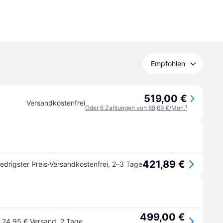
Empfohlen
519,00 €
Versandkostenfrei
Oder 6 Zahlungen von 89,69 €/Mon.
¹
421,89 €
·
edrigster Preis
Versandkostenfrei
,
2–3 Tage
499,00 €
24,95 € Versand
,
2 Tage