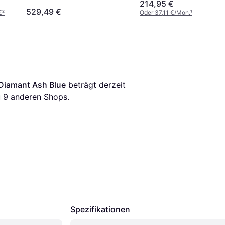
214,95 €
529,49 €
€
²
Oder 37,11 €/Mon.
¹
 Diamant Ash Blue
 beträgt derzeit 
 
9
 anderen Shops.
Spezifikationen