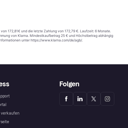
 von 172,81€ und die letzte Zahlung von 172,79 €. Laufzeit: 6 Monate.
stimmung von Klarna. Mindestkaufbetrag 25 € und Höchstbetrag abhängig
Informationen unter
https://www.klarna.com/de/agb/
.
ess
Folgen
pport
rtal
a verkaufen
rseite