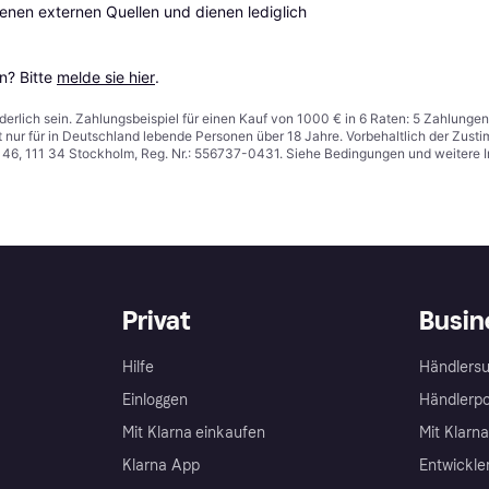
en externen Quellen und dienen lediglich 
? Bitte 
melde sie hier
.
derlich sein. Zahlungsbeispiel für einen Kauf von 1000 € in 6 Raten: 5 Zahlungen
t nur für in Deutschland lebende Personen über 18 Jahre. Vorbehaltlich der Zu
n 46, 111 34 Stockholm, Reg. Nr.: 556737-0431. Siehe Bedingungen und weitere 
Privat
Busin
Hilfe
Händlersu
Einloggen
Händlerpo
Mit Klarna einkaufen
Mit Klarn
Klarna App
Entwickle