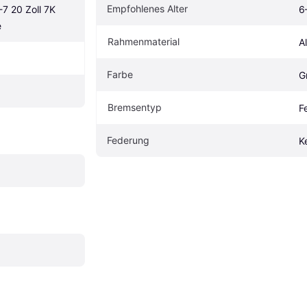
Empfohlenes Alter
 20 Zoll 7K 
6
e
Rahmenmaterial
A
Farbe
G
Bremsentyp
F
Federung
K