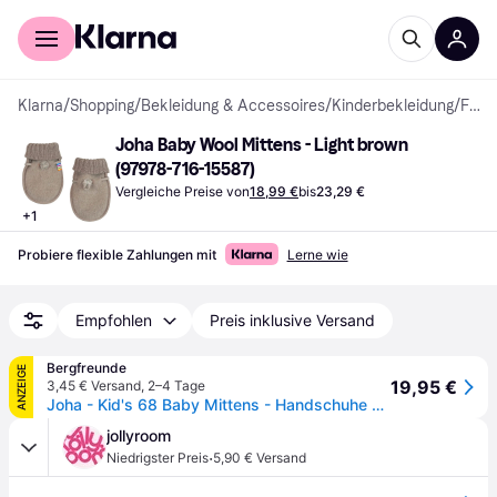
Für Shopper
Für Händler
Klarna
/
Shopping
/
Bekleidung & Accessoires
/
Kinderbekleidung
/
Fäustlinge
Joha Baby Wool Mittens - Light brown 
(97978-716-15587)
Vergleiche Preise von
18,99 €
bis
23,29 €
+
1
Probiere flexible Zahlungen mit
Lerne wie
Empfohlen
Preis inklusive Versand
Bergfreunde
ANZEIGE
19,95 €
3,45 € Versand
,
2–4 Tage
Joha - Kid's 68 Baby Mittens - Handschuhe Gr 80 grau
jollyroom
·
Niedrigster Preis
5,90 € Versand