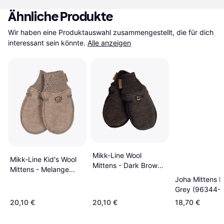
Ähnliche Produkte
Wir haben eine Produktauswahl zusammengestellt, die für dich 
interessant sein könnte.
Alle anzeigen
Mikk-Line Wool
Mikk-Line Kid's Wool
Mittens - Dark Brown
Mittens - Melange
Melange (9315NOOS-
Joha Mittens B
Denver (9315NOOS_1)
1)
Grey (96344-1
15110)
20,10 €
20,10 €
18,70 €