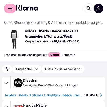
Für Shopper
Für Händler
Klarna
/
Shopping
/
Bekleidung & Accessoires
/
Kinderbekleidung
/
Tracksuits
adidas Tiberio Fleece Tracksuit - 
Graumeliert/Schwarz/Weiß
Vergleiche Preise von
18,99 €
bis
35,00 €
Probiere flexible Zahlungen mit
Lerne wie
Empfohlen
Preis inklusive Versand
DressInn
·
Niedrigster Preis
5,99 € Versand
,
Morgen
18,99 €
Adidas Tiberio 3 Stripes Colorblock Fleece Tracksuit Grau 3-4 Years Mädchen
Handball-Store