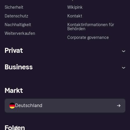
Sicherheit
Wikipink
Datenschutz
Kontakt
Nachhaltigkeit
Kontaktinformationen für
Behörden
Weiterverkaufen
Corporate governance
Privat
Hilfe
Beschwerden
Business
Einloggen
Sicher shoppen mit Klarna
Händlersupport
Entwicklerseite
Mit Klarna einkaufen
Festgeld
Händlerportal
Betriebsstatus
Markt
Klarna App
Datenschutzeinstellungen
Mit Klarna verkaufen
Plattformen und Partner
Shops entdecken
Dein Widerrufsrecht
Deutschland
Käuferschutzrichtlinie
Folgen