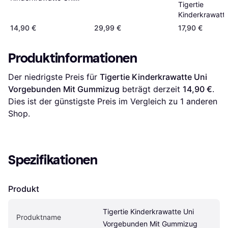
Tigertie
Vorgebunden
Kinderkrawatt
Gummizug - Rot
Dunkelblau
14,90 €
29,99 €
17,90 €
Flechtmuster M
Gummizug
Produktinformationen
Der niedrigste Preis für 
Tigertie Kinderkrawatte Uni 
Vorgebunden Mit Gummizug
 beträgt derzeit 
14,90 €
. 
Dies ist der günstigste Preis im Vergleich zu 1 anderen 
Shop.
Spezifikationen
Produkt
Tigertie Kinderkrawatte Uni 
Produktname
Vorgebunden Mit Gummizug