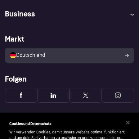
Hilfe
Beschwerden
Business
Einloggen
Sicher shoppen mit Klarna
Händlersupport
Entwicklerseite
Mit Klarna einkaufen
Festgeld
Händlerportal
Betriebsstatus
Markt
Klarna App
Datenschutzeinstellungen
Mit Klarna verkaufen
Plattformen und Partner
Shops entdecken
Dein Widerrufsrecht
Deutschland
Käuferschutzrichtlinie
Folgen
Cookies und Datenschutz
Wir verwenden Cookies, damit unsere Website optimal funktioniert,
und um dein Surfverhalten zu analysieren und zu personalisieren.