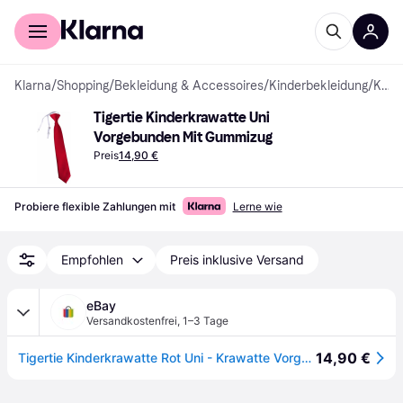
Für Shopper
Für Händler
Klarna
/
Shopping
/
Bekleidung & Accessoires
/
Kinderbekleidung
/
Krawatten & Fliegen
Tigertie Kinderkrawatte Uni 
Vorgebunden Mit Gummizug
Preis
14,90 €
Probiere flexible Zahlungen mit
Lerne wie
Empfohlen
Preis inklusive Versand
eBay
Versandkostenfrei
,
1–3 Tage
14,90 €
Tigertie Kinderkrawatte Rot Uni - Krawatte Vorgebunden Mit Gummizug