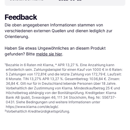
Feedback
Die oben angegebenen Informationen stammen von 
verschiedenen externen Quellen und dienen lediglich zur 
Orientierung.

Haben Sie etwas Ungewöhnliches an diesem Produkt 
gefunden? Bitte 
melde sie hier
.
¹
Bezahle in 6 Raten mit Klarna, * APR 13,27 %. Eine Anzahlung kann
erforderlich sein. Zahlungsbeispiel für einen Kauf von 1000 € in 6 Raten:
5 Zahlungen von 172,81€ und die letzte Zahlung von 172,79 €. Laufzeit:
6 Monate. TIN 13,27% APR 13,27 %. Gesamtbetrag: 1036,84 €. Zinsen:
36,84 €. Gilt nur für in Deutschland lebende Personen über 18 Jahre.
Vorbehaltlich der Zustimmung von Klarna. Mindestkaufbetrag 25 € und
Höchstbetrag abhängig von der Bonitätsprüfung. Kreditgeber: Klarna
Bank AB (publ), Sveavägen 46, 111 34 Stockholm, Reg. Nr.: 556737-
0431. Siehe Bedingungen und weitere Informationen unter
https://www.klarna.com/de/agb/
.
²
Vorbehaltlich Kreditwürdigkeitsprüfung.