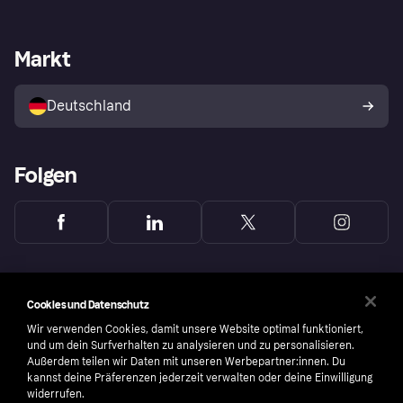
Einloggen
Sicher shoppen mit Klarna
Händlersupport
Entwicklerseite
Mit Klarna einkaufen
Festgeld
Händlerportal
Betriebsstatus
Markt
Klarna App
Datenschutzeinstellungen
Mit Klarna verkaufen
Plattformen und Partner
Shops entdecken
Dein Widerrufsrecht
Deutschland
Käuferschutzrichtlinie
Folgen
Cookies und Datenschutz
Wir verwenden Cookies, damit unsere Website optimal funktioniert,
und um dein Surfverhalten zu analysieren und zu personalisieren.
Außerdem teilen wir Daten mit unseren Werbepartner:innen. Du
kannst deine Präferenzen jederzeit verwalten oder deine Einwilligung
widerrufen.