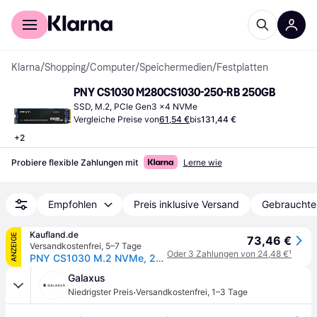
Für Shopper
Für Händler
Klarna
/
Shopping
/
Computer
/
Speichermedien
/
Festplatten
PNY CS1030 M280CS1030-250-RB 250GB
SSD, M.2, PCIe Gen3 x4 NVMe
Vergleiche Preise von
61,54 €
bis
131,44 €
+
2
Probiere flexible Zahlungen mit
Lerne wie
Empfohlen
Preis inklusive Versand
Gebrauchte
Kaufland.de
ANZEIGE
73,46 €
Versandkostenfrei
,
5–7 Tage
Oder 3 Zahlungen von 24,48 €
¹
PNY CS1030 M.2 NVMe, 250 GB, M.2, 2500 MB/s
Galaxus
·
Niedrigster Preis
Versandkostenfrei
,
1–3 Tage