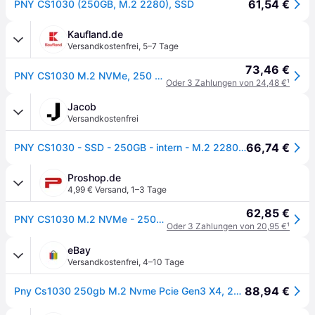
61,54 €
PNY CS1030 (250GB, M.2 2280), SSD
Kaufland.de
Versandkostenfrei
,
5–7 Tage
73,46 €
PNY CS1030 M.2 NVMe, 250 GB, M.2, 2500 MB/s
Oder 3 Zahlungen von 24,48 €
¹
Jacob
Versandkostenfrei
66,74 €
PNY CS1030 - SSD - 250GB - intern - M.2 2280 - PCIe 3.0 x4 (NVMe) (M280CS1030-250-RB)
Proshop.de
4,99 € Versand
,
1–3 Tage
62,85 €
PNY CS1030 M.2 NVMe - 250GB
Oder 3 Zahlungen von 20,95 €
¹
eBay
Versandkostenfrei
,
4–10 Tage
88,94 €
Pny Cs1030 250gb M.2 Nvme Pcie Gen3 X4, 2500mb/s Read Speed, 1100mb/s Write Spee