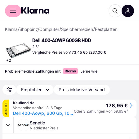
Für Shopper
Für Händler
Klarna
/
Shopping
/
Computer
/
Speichermedien
/
Festplatten
Dell 400-AOWP 600GB HDD
2,5"
Vergleiche Preise von
173,45 €
bis
237,00 €
+
2
Probiere flexible Zahlungen mit
Lerne wie
Empfohlen
Preis inklusive Versand
Kaufland.de
ANZEIGE
178,95 €
Versandkostenfrei
,
3–6 Tage
Oder 3 Zahlungen von 59,65 €
¹
Dell 400-Aowp, 600 Gb, 10000 Rpm, 2.5", Sas
Senetic
Niedrigster Preis