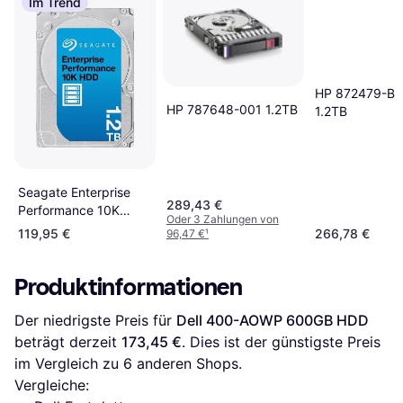
Im Trend
HP 872479-B2
HP 787648-001 1.2TB
1.2TB
Seagate Enterprise
289,43 €
Performance 10K
Oder 3 Zahlungen von
ST1200MM0009
119,95 €
266,78 €
96,47 €
¹
1.2TB
Produktinformationen
Der niedrigste Preis für 
Dell 400-AOWP 600GB HDD
beträgt derzeit 
173,45 €
. Dies ist der günstigste Preis 
im Vergleich zu 
6
 anderen Shops.
Vergleiche: