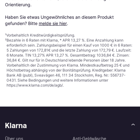
Orientierung.

Haben Sie etwas Ungewöhnliches an diesem Produkt 
gefunden? Bitte 
melde sie hier
.
¹
Vorbehaltlich Kreditwürdigkeitsprüfung.
²
Bezahle in 6 Raten mit Klarna, * APR 13,27 %. Eine Anzahlung kann
erforderlich sein. Zahlungsbeispiel für einen Kauf von 1000 € in 6 Raten:
5 Zahlungen von 172,81€ und die letzte Zahlung von 172,79 €. Laufzeit:
6 Monate. TIN 13,27% APR 13,27 %. Gesamtbetrag: 1036,84 €. Zinsen:
36,84 €. Gilt nur für in Deutschland lebende Personen über 18 Jahre.
Vorbehaltlich der Zustimmung von Klarna. Mindestkaufbetrag 25 € und
Höchstbetrag abhängig von der Bonitätsprüfung. Kreditgeber: Klarna
Bank AB (publ), Sveavägen 46, 111 34 Stockholm, Reg. Nr.: 556737-
0431. Siehe Bedingungen und weitere Informationen unter
https://www.klarna.com/de/agb/
.
Klarna
Über uns
Anti-Geldwäsche