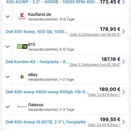
173,45 €
400-AOWP - 2.5" - 600GB - 10000 RPM 400-AOWP
Kaufland.de
Versandkostenfrei
,
3–6 Tage
178,95 €
Dell 400-Aowp, 600 Gb, 10000 Rpm, 2.5", Sas
Oder 3 Zahlungen von 59,65 €
¹
815
Versandkostenfrei
,
5–8 Tage
187,16 €
Dell Kunden-Kit - Festplatte - 600 GB - intern - 2.5 (6.4 cm)
Oder 3 Zahlungen von 62,38 €
¹
eBay
Versandkostenfrei
,
1–2 Tage
189,00 €
Dell 400-aowp 0400-aowp 600gb 10k Rpm Sas 12gbps 512n 2.5in Hot-plug Hard Dr E
Oder 32,67 €/Mon.
²
Galaxus
Versandkostenfrei
,
1–3 Tage
199,55 €
Dell 400-Aowp (0.60TB, 2.5"), Festplatte
Oder 34,46 €/Mon.
²