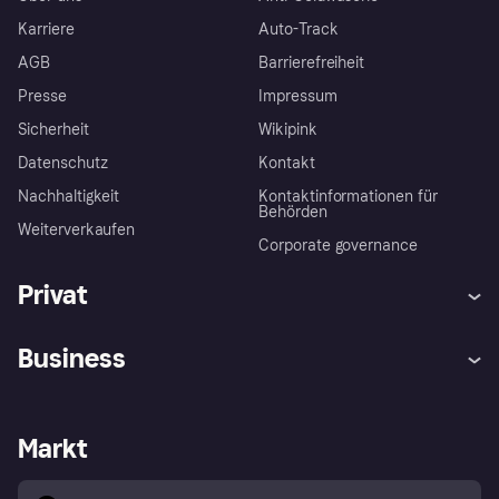
Karriere
Auto-Track
AGB
Barrierefreiheit
Presse
Impressum
Sicherheit
Wikipink
Datenschutz
Kontakt
Nachhaltigkeit
Kontaktinformationen für
Behörden
Weiterverkaufen
Corporate governance
Privat
Hilfe
Beschwerden
Business
Einloggen
Sicher shoppen mit Klarna
Händlersupport
Entwicklerseite
Mit Klarna einkaufen
Festgeld
Händlerportal
Betriebsstatus
Markt
Klarna App
Datenschutzeinstellungen
Mit Klarna verkaufen
Plattformen und Partner
Shops entdecken
Dein Widerrufsrecht