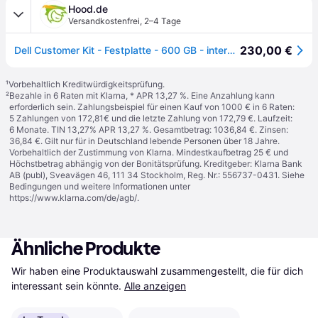
Hood.de
Versandkostenfrei
,
2–4 Tage
230,00 €
Dell Customer Kit - Festplatte - 600 GB - intern - 2.5" (6.4 cm)
¹
Vorbehaltlich Kreditwürdigkeitsprüfung.
²
Bezahle in 6 Raten mit Klarna, * APR 13,27 %. Eine Anzahlung kann
erforderlich sein. Zahlungsbeispiel für einen Kauf von 1000 € in 6 Raten:
5 Zahlungen von 172,81€ und die letzte Zahlung von 172,79 €. Laufzeit:
6 Monate. TIN 13,27% APR 13,27 %. Gesamtbetrag: 1036,84 €. Zinsen:
36,84 €. Gilt nur für in Deutschland lebende Personen über 18 Jahre.
Vorbehaltlich der Zustimmung von Klarna. Mindestkaufbetrag 25 € und
Höchstbetrag abhängig von der Bonitätsprüfung. Kreditgeber: Klarna Bank
AB (publ), Sveavägen 46, 111 34 Stockholm, Reg. Nr.: 556737-0431. Siehe
Bedingungen und weitere Informationen unter
https://www.klarna.com/de/agb/
.
Ähnliche Produkte
Wir haben eine Produktauswahl zusammengestellt, die für dich 
interessant sein könnte.
Alle anzeigen