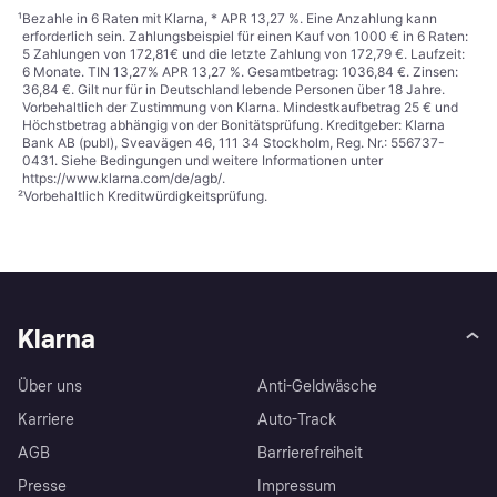
¹
Bezahle in 6 Raten mit Klarna, * APR 13,27 %. Eine Anzahlung kann
erforderlich sein. Zahlungsbeispiel für einen Kauf von 1000 € in 6 Raten:
5 Zahlungen von 172,81€ und die letzte Zahlung von 172,79 €. Laufzeit:
6 Monate. TIN 13,27% APR 13,27 %. Gesamtbetrag: 1036,84 €. Zinsen:
36,84 €. Gilt nur für in Deutschland lebende Personen über 18 Jahre.
Vorbehaltlich der Zustimmung von Klarna. Mindestkaufbetrag 25 € und
Höchstbetrag abhängig von der Bonitätsprüfung. Kreditgeber: Klarna
Bank AB (publ), Sveavägen 46, 111 34 Stockholm, Reg. Nr.: 556737-
0431. Siehe Bedingungen und weitere Informationen unter
https://www.klarna.com/de/agb/
.
²
Vorbehaltlich Kreditwürdigkeitsprüfung.
Klarna
Über uns
Anti-Geldwäsche
Karriere
Auto-Track
AGB
Barrierefreiheit
Presse
Impressum