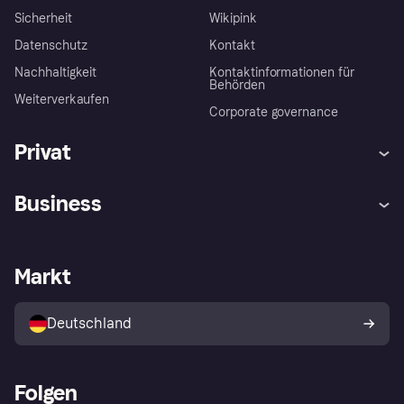
Sicherheit
Wikipink
Datenschutz
Kontakt
Nachhaltigkeit
Kontaktinformationen für
Behörden
Weiterverkaufen
Corporate governance
Privat
Hilfe
Beschwerden
Business
Einloggen
Sicher shoppen mit Klarna
Händlersupport
Entwicklerseite
Mit Klarna einkaufen
Festgeld
Händlerportal
Betriebsstatus
Markt
Klarna App
Datenschutzeinstellungen
Mit Klarna verkaufen
Plattformen und Partner
Shops entdecken
Dein Widerrufsrecht
Deutschland
Käuferschutzrichtlinie
Folgen