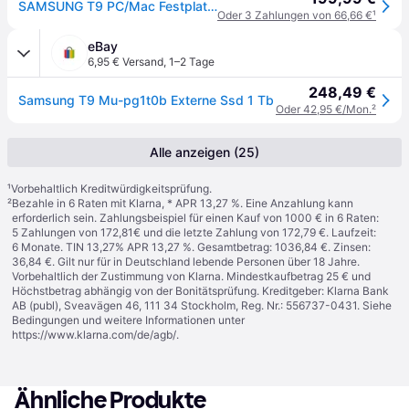
SAMSUNG T9 PC/Mac Festplatte, 1 TB SSD, extern, Grau
Oder 3 Zahlungen von 66,66 €
¹
eBay
6,95 € Versand
,
1–2 Tage
248,49 €
Samsung T9 Mu-pg1t0b Externe Ssd 1 Tb
Oder 42,95 €/Mon.
²
Alle anzeigen (25)
¹
Vorbehaltlich Kreditwürdigkeitsprüfung.
²
Bezahle in 6 Raten mit Klarna, * APR 13,27 %. Eine Anzahlung kann
erforderlich sein. Zahlungsbeispiel für einen Kauf von 1000 € in 6 Raten:
5 Zahlungen von 172,81€ und die letzte Zahlung von 172,79 €. Laufzeit:
6 Monate. TIN 13,27% APR 13,27 %. Gesamtbetrag: 1036,84 €. Zinsen:
36,84 €. Gilt nur für in Deutschland lebende Personen über 18 Jahre.
Vorbehaltlich der Zustimmung von Klarna. Mindestkaufbetrag 25 € und
Höchstbetrag abhängig von der Bonitätsprüfung. Kreditgeber: Klarna Bank
AB (publ), Sveavägen 46, 111 34 Stockholm, Reg. Nr.: 556737-0431. Siehe
Bedingungen und weitere Informationen unter
https://www.klarna.com/de/agb/
.
Ähnliche Produkte