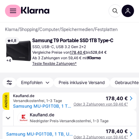
Für Shopper
Für Händler
Klarna
/
Shopping
/
Computer
/
Speichermedien
/
Festplatten
Samsung T9 Portable SSD 1TB Type-C
4,8
SSD, USB-C, USB 3.2 Gen 2x2
Vergleiche Preise von
178,40 €
bis
528,64 €
Ab 3 Zahlungen von 59,46 € mit
+
4
Teste flexible Zahlungen*
Empfohlen
Preis inklusive Versand
Gebrauchte
Kaufland.de
ANZEIGE
178,40 €
Versandkostenfrei
,
1–3 Tage
Oder 3 Zahlungen von 59,46 €
¹
Samsung MU-PG1T0B, 1 TB, USB Typ-C, USB 3.2 Gen 2x2, 2000 MB/s, Schwarz
Kaufland.de
·
Niedrigster Preis
Versandkostenfrei
,
1–3 Tage
178,40 €
Samsung MU-PG1T0B, 1 TB, USB Typ-C, USB 3.2 Gen 2x2, 2000 MB/s, Schwarz
Oder 3 Zahlungen von 59,46 €
¹