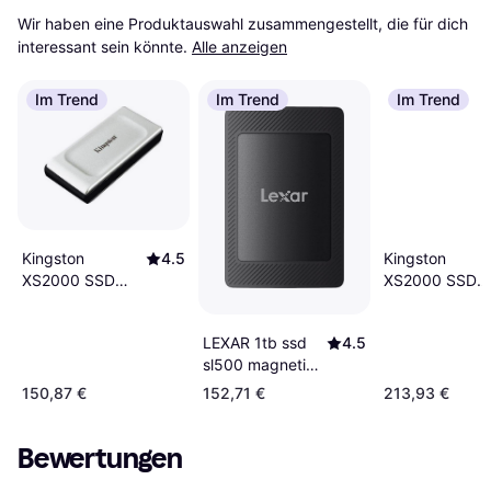
Wir haben eine Produktauswahl zusammengestellt, die für dich 
interessant sein könnte.
Alle anzeigen
Im Trend
Im Trend
Im Trend
Kingston
4.5
Kingston
XS2000 SSD
XS2000 SSD
1TB
2TB
LEXAR 1tb ssd
4.5
sl500 magnetic
set usb3.2
150,87 €
152,71 €
213,93 €
gen2x2 up to
r2000/w1800
Bewertungen