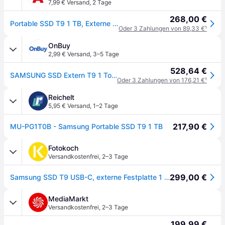
7,99 € Versand
,
2 Tage
268,00 €
Portable SSD T9 1 TB, Externe SSD
Oder 3 Zahlungen von 89,33 €
¹
OnBuy
2,99 € Versand
,
3–5 Tage
528,64 €
SAMSUNG SSD Extern T9 1 To MU-PG1T0B/EU
Oder 3 Zahlungen von 176,21 €
¹
Reichelt
5,95 € Versand
,
1–2 Tage
217,90 €
MU-PG1T0B - Samsung Portable SSD T9 1 TB
Fotokoch
Versandkostenfrei
,
2–3 Tage
299,00 €
Samsung SSD T9 USB-C, externe Festplatte 1 TB schwarz
MediaMarkt
Versandkostenfrei
,
2–3 Tage
199,99 €