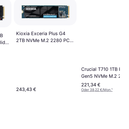
Kioxia Exceria Plus G4
TB
2TB NVMe M.2 2280 PCIe
lid
5.0
Crucial T710 1TB PCIe
Gen5 NVMe M.2 228
SSD
221,34 €
243,43 €
Oder 38,22 €/Mon.
¹