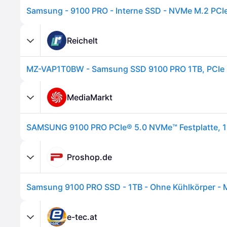
Reichelt
MZ-VAP1T0BW - Samsung SSD 9100 PRO 1TB, PCIe 
MediaMarkt
Proshop.de
e-tec.at