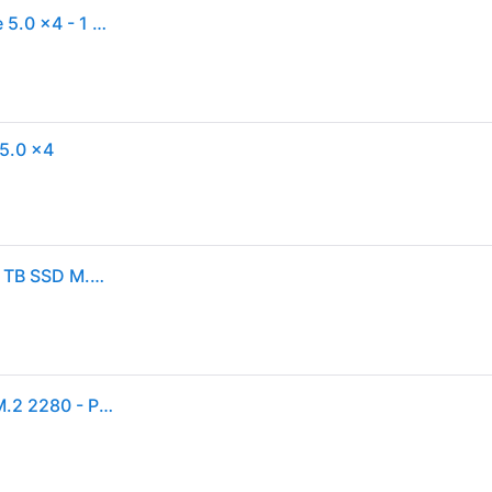
Samsung - 9100 PRO - Interne SSD - NVMe M.2 PCIe 5.0 x4 - 1 To - Les vitesses de lecture atteignent jusqu'à 14 800 Mo/s - MZ-VAP1T0BW
5.0 x4
SAMSUNG 9100 PRO PCIe® 5.0 NVMe™ Festplatte, 1 TB SSD M.2 via PCIe, intern
Samsung 9100 PRO SSD - 1TB - Ohne Kühlkörper - M.2 2280 - PCIe 5.0