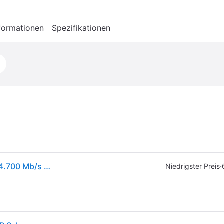
formationen
Spezifikationen
Samsung 9100 Pro Pcie 5.0 Nvme - M.2 Ssd - 1 Tb 14.700 Mb/s Lesen, Interne Ssd
·
Niedrigster Preis