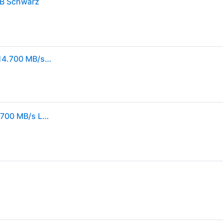
TB Schwarz
Samsung 9100 PRO NVMe M.2 SSD, 1 TB, PCIe 5.0, 14.700 MB/s Lesen, 13.300 MB/s Schreiben, Interne SSD für Gaming, Videobearbeitung und AI, Schwarz, MZ-VAP1T0BW
Samsung 9100 PRO SSD NVMe M.2 1TB PCIe 5.0 14.700 MB/s Lesen 13.300 Schreiben Interne (MZ-VAP1T0BW)