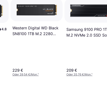
Western Digital WD Black
4.8
Samsung 9100 PRO 1
SN8100 1TB M.2 2280
M.2 NVMe 2.0 SSD So
PCIe 5.0 SSD
State Drive
229 €
209 €
Oder 39,54 €/Mon.
¹
Oder 35,76 €/Mon.
¹