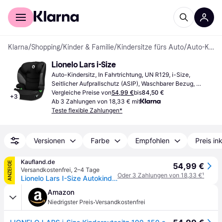
Für Shopper
Für Händler
Klarna
/
Shopping
/
Kinder & Familie
/
Kindersitze fürs Auto
/
Auto-Kindersitze
Lionelo Lars i-Size
Auto-Kindersitz, In Fahrtrichtung, UN R129, i-Size, 
Seitlicher Aufprallschutz (ASIP), Waschbarer Bezug, 
Verstellbare Kopfstütze
Vergleiche Preise von
54,99 €
bis
84,50 €
+
3
Ab 3 Zahlungen von 18,33 € mit
Teste flexible Zahlungen*
Versionen
Farbe
Empfohlen
Preis in
Kaufland.de
ANZEIGE
54,99 €
Versandkostenfrei
,
2–4 Tage
Oder 3 Zahlungen von 18,33 €
¹
Lionelo Lars I-Size Autokindersitz ab 3 Jahre bis 12 Jahre, ab 12 kg bis 36 kg, (Set), i-Size / 12-36kg / 100-150 cm / Memory Foam - Schwarz Grau
Amazon
·
Niedrigster Preis
Versandkostenfrei