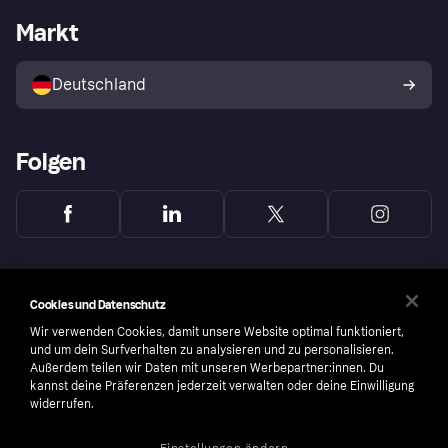
Händlerportal
Betriebsstatus
Markt
Klarna App
Datenschutzeinstellungen
Mit Klarna verkaufen
Plattformen und Partner
Shops entdecken
Dein Widerrufsrecht
Deutschland
Käuferschutzrichtlinie
Folgen
Cookies und Datenschutz
Wir verwenden Cookies, damit unsere Website optimal funktioniert,
und um dein Surfverhalten zu analysieren und zu personalisieren.
Außerdem teilen wir Daten mit unseren Werbepartner:innen. Du
kannst deine Präferenzen jederzeit verwalten oder deine Einwilligung
widerrufen.