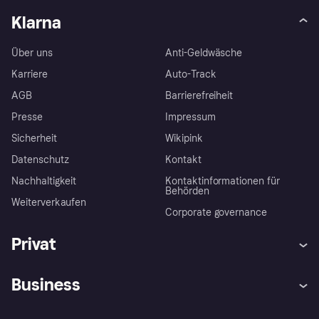
Klarna
Über uns
Anti-Geldwäsche
Karriere
Auto-Track
AGB
Barrierefreiheit
Presse
Impressum
Sicherheit
Wikipink
Datenschutz
Kontakt
Nachhaltigkeit
Kontaktinformationen für
Behörden
Weiterverkaufen
Corporate governance
Privat
Hilfe
Beschwerden
Business
Einloggen
Sicher shoppen mit Klarna
Händlersupport
Entwicklerseite
Mit Klarna einkaufen
Festgeld