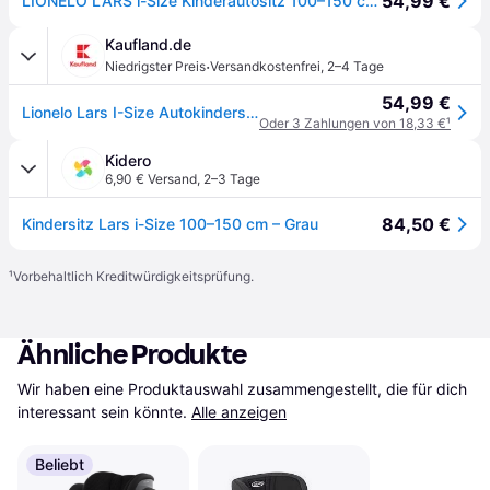
54,99 €
LIONELO LARS i-Size Kinderautositz 100–150 cm, Gruppe 2 3
Kaufland.de
·
Niedrigster Preis
Versandkostenfrei
,
2–4 Tage
54,99 €
Lionelo Lars I-Size Autokindersitz ab 3 Jahre bis 12 Jahre, ab 12 kg bis 36 kg, (Set), i-Size / 12-36kg / 100-150 cm / Memory Foam - Schwarz Grau
Oder 3 Zahlungen von 18,33 €
¹
Kidero
6,90 € Versand
,
2–3 Tage
84,50 €
Kindersitz Lars i-Size 100–150 cm – Grau
¹
Vorbehaltlich Kreditwürdigkeitsprüfung.
Ähnliche Produkte
Wir haben eine Produktauswahl zusammengestellt, die für dich 
interessant sein könnte.
Alle anzeigen
Beliebt