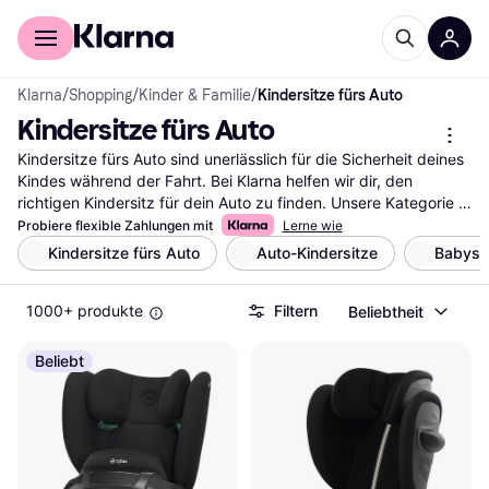
Für Shopper
Für Händler
Klarna
/
Shopping
/
Kinder & Familie
/
Kindersitze fürs Auto
Kindersitze fürs Auto
Kindersitze fürs Auto sind unerlässlich für die Sicherheit deines 
Kindes während der Fahrt. Bei Klarna helfen wir dir, den 
richtigen Kindersitz für dein Auto zu finden. Unsere Kategorie 
bietet eine Vielzahl an Modellen, die du mit unseren praktischen 
Probiere flexible Zahlungen mit
Lerne wie
Filtern durchsuchen kannst. Egal ob du nach einem 
Kindersitze fürs Auto
Auto-Kindersitze
Babysc
rückwärtsgerichteten Sitz, einem Sitz mit Isofix oder einem 
mitwachsenden Modell suchst, unsere Filter leiten dich schnell 
1000+ produkte
Filtern
Beliebtheit
zum passenden Kindersitz. Du kannst auch nach Marken, 
Preisspannen oder Bewertungen filtern, um deine Auswahl 
weiter zu verfeinern. So findest du genau den Sitz, der den 
Beliebt
Bedürfnissen deines Kindes entspricht. Lies die 
Nutzerbewertungen, um mehr über die Erfahrungen anderer 
Eltern zu erfahren und eine gut überlegte Entscheidung zu 
treffen. Beginne deine Suche hier und finde den Kindersitz, der 
die Sicherheit und den Komfort deines Kindes gewährleistet.
Mehr über kindersitze fürs auto »