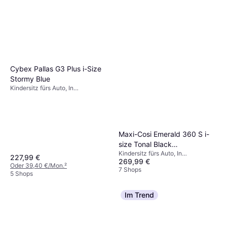
Cybex Pallas G3 Plus i-Size
Stormy Blue
Kindersitz fürs Auto, In
Fahrtrichtung, i-Size
Maxi-Cosi Emerald 360 S i-
size Tonal Black
Kindersitz fürs Auto, In
Einschließlich Basishalterung
227,99 €
269,99 €
Fahrtrichtung, Gegen die
Oder 39,40 €/Mon.
²
Fahrtrichtung, i-Size, UN R129,
7 Shops
5 Shops
Seitlicher Aufprallschutz (ASIP),
Waschbarer Bezug, Drehbar,
Verstellbare Kopfstütze,
Im Trend
Neugeboreneneinsatz inklusive,
Einschließlich Basishalterung