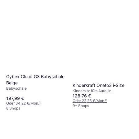
Waschbarer Bezug, Drehbar
Cybex Cloud G3 Babyschale
Beige
Kinderkraft Oneto3 i-Size
Babyschale
Kindersitz fürs Auto, In
128,76 €
Fahrtrichtung, i-Size, ECE R44,
197,99 €
Waschbarer Bezug, Verstellbare
Oder 22,23 €/Mon.
²
Oder 34,22 €/Mon.
²
Kopfstütze, Neugeboreneneinsatz
9+ Shops
8 Shops
inklusive, Seitlicher Aufprallschutz
(ASIP)