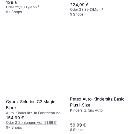
129 €
Fahrtrichtung, i-Size, UN R129,
224,99 €
Waschbarer Bezug, Verstellbare
Oder 22,30 €/Mon.
²
Oder 38,89 €/Mon.
²
Kopfstütze, Seitlicher
9+ Shops
9 Shops
Aufprallschutz (ASIP)
Petex Auto-Kindersitz Basic
Cybex Solution G2 Magic
Plus i-Size
Black
Kindersitz fürs Auto
Auto-Kindersitz, In Fahrtrichtung,
154,99 €
UN R129, Verstellbare Kopfstütze,
Seitlicher Aufprallschutz (ASIP),
Oder 3 Zahlungen von 51,66 €
¹
59,99 €
Waschbarer Bezug
9+ Shops
8 Shops