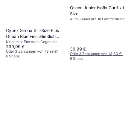
Osann Junior Isofix Gurtfix i-
Size
Auto-Kindersitz, In Fahrtrichtung,
UN R129, Seitlicher Aufprallschutz
(ASIP), Waschbarer Bezug,
Cybex Sirona Gi i-Size Plus
Drehbar, Verstellbare Kopfstütze
Ocean Blue Einschließlich
Kindersitz fürs Auto, Gegen die
Basishalterung
239,99 €
Fahrtrichtung, UN R129, i-Size,
39,99 €
Einschließlich Basishalterung,
Oder 3 Zahlungen von 79,99 €
¹
Oder 3 Zahlungen von 13,33 €
¹
Waschbarer Bezug, Drehbar,
6 Shops
6 Shops
Neugeboreneneinsatz inklusive,
Verstellbare Kopfstütze, Seitlicher
Aufprallschutz (ASIP)