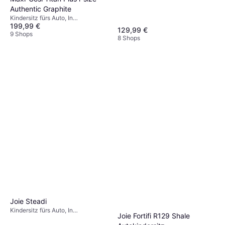
Fahrtrichtung, i-Size, UN R129,
Authentic Graphite
Plus-getestet,
Neugeboreneneinsatz inklusive,
Kindersitz fürs Auto, In
Waschbarer Bezug, Drehbar,
199,99 €
Fahrtrichtung, UN R129, i-Size,
129,99 €
Verstellbare Kopfstütze, Seitlicher
Seitlicher Aufprallschutz (ASIP),
9 Shops
8 Shops
Aufprallschutz (ASIP)
Waschbarer Bezug, Verstellbare
Kopfstütze
Joie Steadi
Kindersitz fürs Auto, In
Joie Fortifi R129 Shale
Fahrtrichtung, Gegen die