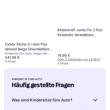
Kinderkraft Junior Fix 2 Plus
Kindersitz Verstellbare
Kopfstütze
Cybex Sirona G i-size Plus
Almond Beige Einschließlich
Kindersitz fürs Auto, Gegen die
Basishalterung
74,90 €
241,99 €
Fahrtrichtung, i-Size,
Oder 3 Zahlungen von 24,96 €
¹
Neugeboreneneinsatz inklusive,
6 Shops
5 Shops
Verstellbare Kopfstütze,
Einschließlich Basishalterung,
Seitlicher Aufprallschutz (ASIP),
Waschbarer Bezug, Drehbar
KINDERSITZE FÜRS AUTO
Häufig gestellte Fragen
Was sind Kindersitze fürs Auto?