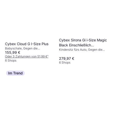
Cybex Sirona Gi i-Size Magic
Cybex Cloud G I-Size Plus
Black Einschließlich
Babyschale, Gegen die
Kindersitz fürs Auto, Gegen die
Basishalterung
155,99 €
Fahrtrichtung, UN R129, i-Size,
Fahrtrichtung, UN R129, i-Size,
Tragegriff, Neugeboreneneinsatz
Oder 3 Zahlungen von 51,99 €
¹
Einschließlich Basishalterung,
279,97 €
inklusive, Seitlicher Aufprallschutz
6 Shops
Waschbarer Bezug, Drehbar,
6 Shops
(ASIP), Waschbarer Bezug
Neugeboreneneinsatz inklusive,
Verstellbare Kopfstütze, Seitlicher
Im Trend
Aufprallschutz (ASIP)