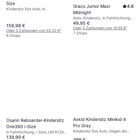
Size
Graco Junior Maxi
4.6
Kindersitz fürs Auto, In
Midnight
Fahrtrichtung, Gegen die
Auto-Kindersitz, In Fahrtrichtung,
Fahrtrichtung, i-Size, Seitlicher
49,95 €
UN R129, i-Size, ECE R44,
Aufprallschutz (ASIP), Waschbarer
159,98 €
Seitlicher Aufprallschutz (ASIP),
Oder 3 Zahlungen von 16,65 €
¹
Bezug, Verstellbare Kopfstütze
Oder 3 Zahlungen von 53,32 €
¹
Waschbarer Bezug, Verstellbare
7 Shops
8 Shops
Kopfstütze
Axkid Kindersitz Minikid 4
Osann Reboarder-Kindersitz
Pro Gray
One360 i-Size
Kindersitz fürs Auto, Gegen die
In Fahrtrichtung, i-Size, UN R129,
Fahrtrichtung, Plus-getestet, UN
139,99 €
Verstellbare Kopfstütze,
399 €