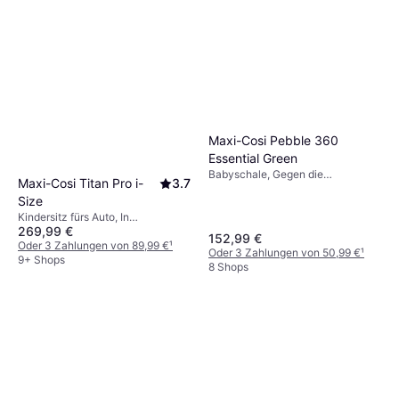
Bedienungsanleitung deines Autos oder auf
Warentest, um einen umfassenden Überblick
der Website des Herstellers, ob dein Fahrzeug
über die Sicherheit und Qualität des Sitzes zu
ISOFIX-kompatibel ist. Wenn nicht, informiere
erhalten.
dich über alternative
Befestigungsmöglichkeiten wie den
Dreipunktgurt. Eine gute Passform im Auto ist
entscheidend für die Sicherheit deines Kindes.
Maxi-Cosi Pebble 360
Essential Green
Babyschale, Gegen die
Maxi-Cosi Titan Pro i-
3.7
Fahrtrichtung, UN R129, i-Size,
Size
Seitlicher Aufprallschutz (ASIP),
Kindersitz fürs Auto, In
Waschbarer Bezug, Drehbar,
269,99 €
Fahrtrichtung, i-Size, Verstellbare
Tragegriff, Verstellbare Kopfstütze,
152,99 €
Kopfstütze, Seitlicher
Oder 3 Zahlungen von 89,99 €
¹
Neugeboreneneinsatz inklusive
Oder 3 Zahlungen von 50,99 €
¹
Aufprallschutz (ASIP), Waschbarer
9+ Shops
8 Shops
Bezug