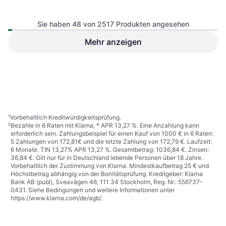
Chicco Unico Evo i-Size
Sie haben 48 von 2517 Produkten angesehen
Kindersitz fürs Auto, In
Fahrtrichtung, Gegen die
Fahrtrichtung, UN R129, i-Size,
Mehr anzeigen
Maxi-Cosi Titan Plus i-size
Neugeboreneneinsatz inklusive,
Authentic Black
Verstellbare Kopfstütze, Seitlicher
Kindersitz fürs Auto, In
Aufprallschutz (ASIP), Waschbarer
199,69 €
Fahrtrichtung, UN R129, i-Size,
Bezug
219,99 €
Seitlicher Aufprallschutz (ASIP),
Oder 34,48 €/Mon.
²
Oder 37,99 €/Mon.
²
Waschbarer Bezug, Verstellbare
8 Shops
9 Shops
Kopfstütze
1
2
3
...
28
...
53
¹
Vorbehaltlich Kreditwürdigkeitsprüfung.
²
Bezahle in 6 Raten mit Klarna, * APR 13,27 %. Eine Anzahlung kann
erforderlich sein. Zahlungsbeispiel für einen Kauf von 1000 € in 6 Raten:
5 Zahlungen von 172,81€ und die letzte Zahlung von 172,79 €. Laufzeit:
6 Monate. TIN 13,27% APR 13,27 %. Gesamtbetrag: 1036,84 €. Zinsen:
36,84 €. Gilt nur für in Deutschland lebende Personen über 18 Jahre.
Vorbehaltlich der Zustimmung von Klarna. Mindestkaufbetrag 25 € und
Höchstbetrag abhängig von der Bonitätsprüfung. Kreditgeber: Klarna
Bank AB (publ), Sveavägen 46, 111 34 Stockholm, Reg. Nr.: 556737-
0431. Siehe Bedingungen und weitere Informationen unter
https://www.klarna.com/de/agb/
.