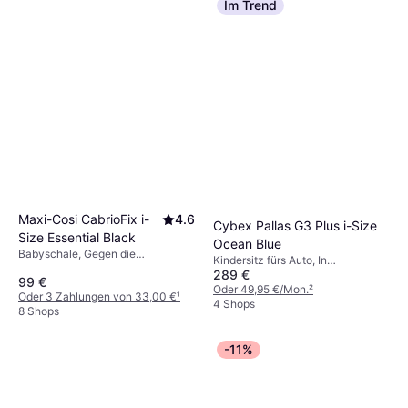
Im Trend
Maxi-Cosi CabrioFix i-
4.6
Cybex Pallas G3 Plus i-Size
Size Essential Black
Ocean Blue
Babyschale, Gegen die
Kindersitz fürs Auto, In
Fahrtrichtung, i-Size, Waschbarer
289 €
Fahrtrichtung, i-Size
99 €
Bezug, Tragegriff
Oder 49,95 €/Mon.
²
Oder 3 Zahlungen von 33,00 €
¹
4 Shops
8 Shops
-11%