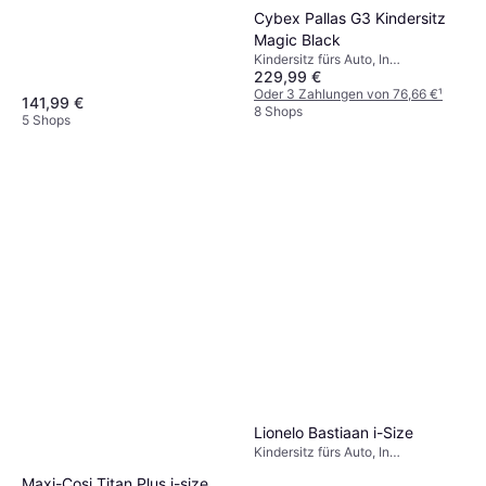
Cybex Pallas G3 Kindersitz
Magic Black
Kindersitz fürs Auto, In
229,99 €
Fahrtrichtung, i-Size
Oder 3 Zahlungen von 76,66 €
¹
141,99 €
8 Shops
5 Shops
Lionelo Bastiaan i-Size
Kindersitz fürs Auto, In
Fahrtrichtung, Gegen die
Maxi-Cosi Titan Plus i-size