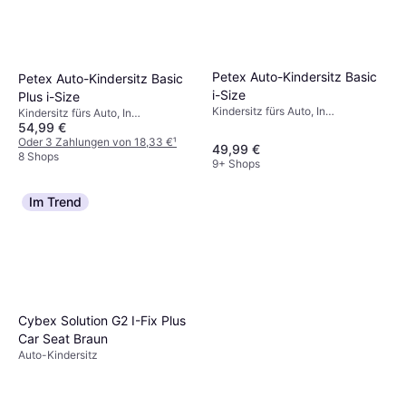
Petex Auto-Kindersitz Basic
Petex Auto-Kindersitz Basic
i-Size
Plus i-Size
Kindersitz fürs Auto, In
Kindersitz fürs Auto, In
Fahrtrichtung, i-Size, Waschbarer
54,99 €
Fahrtrichtung, Waschbarer Bezug
Bezug, Seitlicher Aufprallschutz
Oder 3 Zahlungen von 18,33 €
¹
49,99 €
(ASIP)
8 Shops
9+ Shops
Im Trend
Cybex Solution G2 I-Fix Plus
Car Seat Braun
Auto-Kindersitz