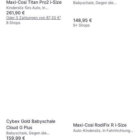
Maxi-Cosi Titan Pro2 i-Size
Babyschale, Gegen die
Kindersitz fürs Auto, In
Fahrtrichtung, UN R129, i-Size,
261,90 €
Fahrtrichtung, UN R129, i-Size,
Seitlicher Aufprallschutz (ASIP),
Verstellbare Kopfstütze, Seitlicher
Oder 3 Zahlungen von 87,30 €
¹
Waschbarer Bezug, Drehbar,
148,95 €
Aufprallschutz (ASIP)
8 Shops
Tragegriff, Verstellbare Kopfstütze,
9+ Shops
Neugeboreneneinsatz inklusive
Cybex Gold Babyschale
Maxi-Cosi RodiFix R i-Size
Cloud G Plus
Auto-Kindersitz, In Fahrtrichtung,
Babyschale, Gegen die
i-Size, Waschbarer Bezug,
159,99 €
Fahrtrichtung, UN R129, i-Size,