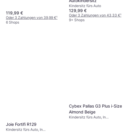
Autokindersitz
Fahrtrichtung, ECE R44, UN R129,
Waschbarer Bezug, Verstellbare
Kindersitz fürs Auto
129,99 €
Kopfstütze, Neugeboreneneinsatz
119,99 €
inklusive, Seitlicher Aufprallschutz
Oder 3 Zahlungen von 43,33 €
¹
Oder 3 Zahlungen von 39,99 €
¹
(ASIP)
9+ Shops
6 Shops
Cybex Pallas G3 Plus i-Size
Almond Beige
Kindersitz fürs Auto, In
Fahrtrichtung, i-Size
Joie Fortifi R129
Kindersitz fürs Auto, In