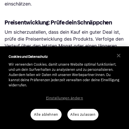
einschätzen.
Preisentwicklung: Prüfe dein Schnäppchen
Um sicherzustellen, dass dein Kauf ein guter Deal ist,
prüfe die Preisentwicklung des Produkts. Verfolge den
Verlauf über den letzten Monat oder einen längeren
Zeitraum. Klicke auf „Shop wählen“, um den Verlauf für
Cookies und Datenschutz
eine bestimmte Filiale zu sehen.
Wir verwenden Cookies, damit unsere Website optimal funktioniert,
und um dein Surfverhalten zu analysieren und zu personalisieren.
Außerdem teilen wir Daten mit unseren Werbepartner:innen. Du
kannst deine Präferenzen jederzeit verwalten oder deine Einwilligung
Beliebte Suchen in Kindersitze fürs 
widerrufen.
Auto
Einstellungen ändern
Britax Kidfix
Britax Römer Kindersitz
Alle ablehnen
Alles zulassen
Britax Kidfix Pro
Cybex Solution T I Fix Plus
Doona I
Sirona
Maxi Cosi Kindersitz