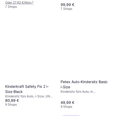
Verstellbare Kopfstütze, Seitlicher
Seitlicher Aufprallschutz (ASIP),
Oder 27,63 €/Mon.
²
99,99 €
Aufprallschutz (ASIP)
Tragegriff, Waschbarer Bezug,
7 Shops
7 Shops
Verstellbare Kopfstütze,
Neugeboreneneinsatz inklusive
Petex Auto-Kindersitz Basic
Kinderkraft Safety Fix 2 i-
i-Size
Size Black
Kindersitz fürs Auto, In
Fahrtrichtung, i-Size, Waschbarer
Kindersitz fürs Auto, i-Size, UN
Bezug, Seitlicher Aufprallschutz
80,99 €
R129, Neugeboreneneinsatz
49,99 €
(ASIP)
inklusive, Verstellbare Kopfstütze,
9 Shops
9 Shops
Seitlicher Aufprallschutz (ASIP)