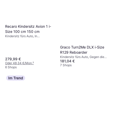
Recaro Kindersitz Axion 1 i-
Size 100 cm 150 cm
Kindersitz fürs Auto, In
Fahrtrichtung, i-Size, UN R129,
Seitlicher Aufprallschutz (ASIP),
Graco Turn2Me DLX i-Size
Waschbarer Bezug, Verstellbare
R129 Reboarder
Kopfstütze
Kindersitz fürs Auto, Gegen die
279,99 €
181,04 €
Fahrtrichtung, In Fahrtrichtung,
Oder 48,34 €/Mon.
²
Verstellbare Kopfstütze,
7 Shops
6 Shops
Neugeboreneneinsatz inklusive,
Drehbar, Waschbarer Bezug
Im Trend