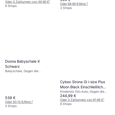
R129, Waschbarer Bezug,
Neugeboreneneinsatz inklusive,
Oder 3 Zahlungen von 46,66 €
¹
Oder 68,96 €/Mon.
²
Verstellbare Kopfstütze, Seitlicher
Seitlicher Aufprallschutz (ASIP),
6 Shops
3 Shops
Aufprallschutz (ASIP)
Waschbarer Bezug
Doona Babyschale X
Schwarz
Babyschale, Gegen die
Fahrtrichtung,
Neugeboreneneinsatz inklusive,
Cybex Sirona Gi i-size Plus
Waschbarer Bezug, Verstellbare
Moon Black Einschließlich
Kopfstütze
Kindersitz fürs Auto, Gegen die
Basishalterung
244,99 €
Fahrtrichtung, UN R129, i-Size,
539 €
Verstellbare Kopfstütze,
Oder 3 Zahlungen von 81,66 €
¹
Oder 93,15 €/Mon.
²
Neugeboreneneinsatz inklusive,
8 Shops
5 Shops
Seitlicher Aufprallschutz (ASIP),
Einschließlich Basishalterung,