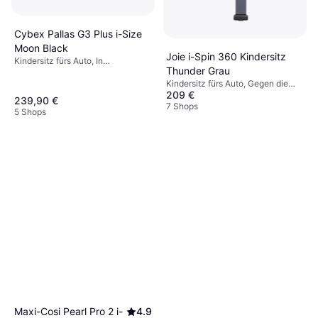
Cybex Pallas G3 Plus i-Size
Moon Black
Joie i-Spin 360 Kindersitz
Kindersitz fürs Auto, In
Thunder Grau
Fahrtrichtung, i-Size
Kindersitz fürs Auto, Gegen die
209 €
Fahrtrichtung, In Fahrtrichtung,
239,90 €
Verstellbare Kopfstütze,
7 Shops
5 Shops
Waschbarer Bezug
Maxi-Cosi Pearl Pro 2 i-
4.9