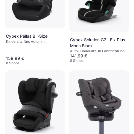
Cybex Pallas B i-Size
Cybex Solution G2 i-Fix Plus
Kindersitz fürs Auto, In
Moon Black
Fahrtrichtung, UN R129, i-Size,
Auto-Kindersitz, In Fahrtrichtung,
Seitlicher Aufprallschutz (ASIP),
141,99 €
Gegen die Fahrtrichtung, i-Size,
Waschbarer Bezug, Verstellbare
159,99 €
UN R129, Waschbarer Bezug,
8 Shops
Kopfstütze
8 Shops
Verstellbare Kopfstütze, Seitlicher
Aufprallschutz (ASIP)