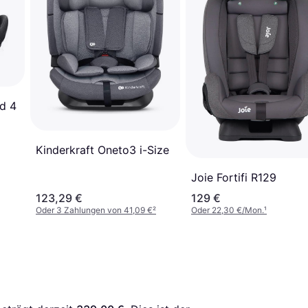
id 4
Kinderkraft Oneto3 i-Size
Joie Fortifi R129
123,29 €
129 €
Oder 3 Zahlungen von 41,09 €
²
Oder 22,30 €/Mon.
¹