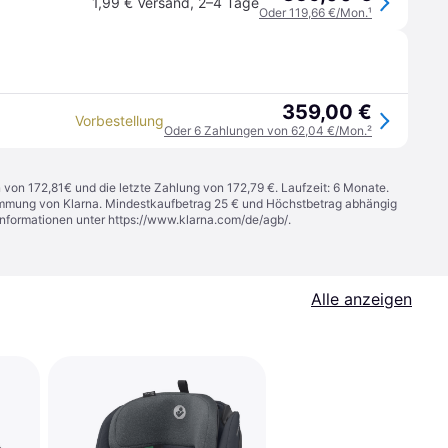
1,99 € Versand
,
2–4 Tage
Oder 119,66 €/Mon.
¹
359,00 €
Vorbestellung
Oder 6 Zahlungen von 62,04 €/Mon.
²
n von 172,81€ und die letzte Zahlung von 172,79 €. Laufzeit: 6 Monate.
stimmung von Klarna. Mindestkaufbetrag 25 € und Höchstbetrag abhängig
Informationen unter
https://www.klarna.com/de/agb/
.
Alle anzeigen