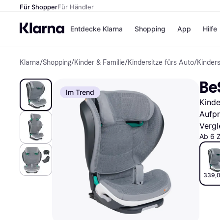
Für Shopper
Für Händler
Entdecke Klarna
Shopping
App
Hilfe
Klarna
/
Shopping
/
Kinder & Familie
/
Kindersitze fürs Auto
/
Kinders
Zahlungsmethoden
Shops
Zahlungsmethoden
Kaufla
Be
Sofort bezahlen
eBay
Im Trend
Bezahle in 3
Temu
Kinde
Teilzahlungen
Samsu
Bezahle in bis zu 30
SHEIN
Aufpr
Tagen
Vergl
Ratenzahlung
Ab 6 
Alle Shops
339,0