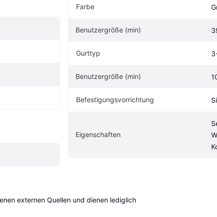
Farbe
G
Benutzergröße (min)
3
Gurttyp
3
Benutzergröße (min)
1
Befestigungsvorrichtung
S
S
Eigen­schaften
W
K
en externen Quellen und dienen lediglich 