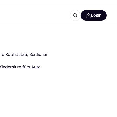
Login
Weitere Informationen
sstattung
M
Was ist Klarna?
Artikel
re Kopfstütze, Seitlicher 
Kindersitze fürs Auto
tegorien