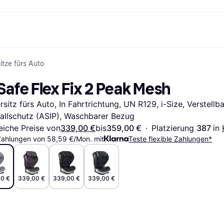
itze fürs Auto
Shopping und Cashback
Shoppe und vergleiche Preise
Banking
Sparprodukte
Mobil
Foto & Video
Büroau
nd.de
Cashback
Sale
Alle Karten
Gaming & Unterhaltung
Sparkonten
Reise-eSI
Safe Flex Fix 2 Peak Mesh
Shops entdecken
Schönheit & Gesundheit
Klarna Card
Mobilgeräte & Wearables
Flexkonto
Mitgliedschaft
Bekleidung & Accessoires
Kreditkarte
Kinder & Familie
Festgeld
rsitz fürs Auto, In Fahrtrichtung, UN R129, i-Size, Verstellba
ng
Freund:innen einladen
Spielzeug & Hobbys
Klarna Guthaben
Fahrzeuge & Zubehör
Festgeld+
Möbel & Haushalt
Garten & Außenbereich
allschutz (ASIP), Waschbarer Bezug
TV & Audio
Küchengeräte
eiche Preise von
339,00 €
bis
359,00 €
·
Platzierung 
387 
in 
Sport & Freizeit
Haushaltsgeräte
Zahlungen von 58,59 €/Mon. mit
Teste flexible Zahlungen*
Computer
Bücher, Filme & Musik
Renovierung & Bau
Alle Ka
0 €
339,00 €
339,00 €
339,00 €