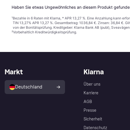
Haben Sie etwas Ungewöhnliches an diesem Produkt gefunden
¹
Bezahle in 6 Raten mit Klarna, * APR 13,27 %. Eine Anzahlung kann erfor
TIN 13,27% APR 13,27 %. Gesamtbetrag: 1036,84 €. Zinsen: 36,84 €. Gil
von der Bonitätsprüfung. Kreditgeber: Klarna Bank AB (publ), Sveaväge
²
Vorbehaltlich Kreditwürdigkeitsprüfung.
Markt
Klarna
Über uns
Deutschland
Karriere
AGB
Presse
Sicherheit
Datenschutz