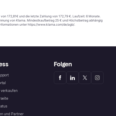
 von 172,81€ und die letzte Zahlung von 172,79 €. Laufzeit: 6 Monate.
stimmung von Klarna. Mindestkaufbetrag 25 € und Höchstbetrag abhängig
Informationen unter
https://www.klarna.com/de/agb/
.
ess
Folgen
pport
rtal
a verkaufen
rseite
tatus
en und Partner