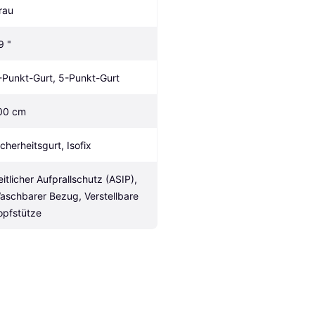
rau
9 "
-Punkt-Gurt, 5-Punkt-Gurt
00 cm
icherheitsgurt, Isofix
eitlicher Aufprallschutz (ASIP), 
aschbarer Bezug, Verstellbare 
opfstütze