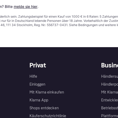
? Bitte 
melde sie hier
.
derlich sein. Zahlungsbeispiel für einen Kauf von 1000 € in 6 Raten: 5 Zahlungen
t nur für in Deutschland lebende Personen über 18 Jahre. Vorbehaltlich der Zu
n 46, 111 34 Stockholm, Reg. Nr.: 556737-0431. Siehe Bedingungen und weitere 
Privat
Busin
Hilfe
Händlersu
Einloggen
Händlerpo
Mit Klarna einkaufen
Mit Klarn
Klarna App
Entwickle
Shops entdecken
Betriebss
Käuferschutzrichtlinie
Plattform