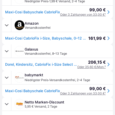
·
Niedrigster Preis
1,99 € Versand
,
2–4 Tage
99,00 €
Maxi-Cosi Babyschale CabrioFix
Oder 3 Zahlungen von 33,00 €
¹
Amazon
Versandkostenfrei
161,99 €
Maxi-Cosi CabrioFix i-Size, Babyschale, 0–12 Monate, max. 12 kg, leichter i-Size Kindersitz (3,2 kg), Sonnenverdeck, gepolsterter Sitz, für viele Maxi-Cosi Kinderwagen, Select Grey
Galaxus
Versandkostenfrei
,
8–13 Tage
206,15 €
Dorel, Kindersitz, CabrioFix i-Size Select Grey (Babyschale)
Oder 35,60 €/Mon.
²
babymarkt
·
Niedrigster Preis
Versandkostenfrei
,
2–4 Tage
99,00 €
Maxi-Cosi Babyschale CabrioFix
Oder 3 Zahlungen von 33,00 €
¹
Netto Marken-Discount
5,95 € Versand
,
2 Tage