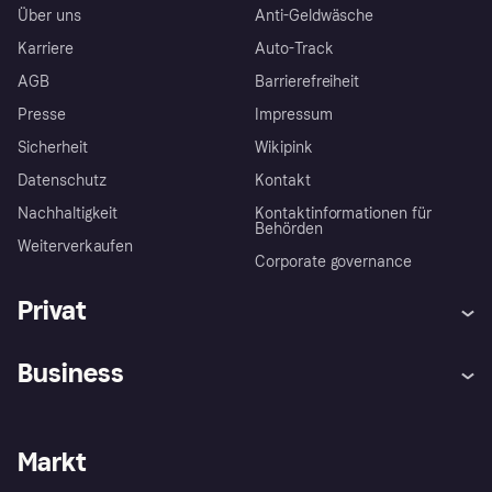
Über uns
Anti-Geldwäsche
Karriere
Auto-Track
AGB
Barrierefreiheit
Presse
Impressum
Sicherheit
Wikipink
Datenschutz
Kontakt
Nachhaltigkeit
Kontaktinformationen für
Behörden
Weiterverkaufen
Corporate governance
Privat
Hilfe
Beschwerden
Business
Einloggen
Sicher shoppen mit Klarna
Händlersupport
Entwicklerseite
Mit Klarna einkaufen
Festgeld
Händlerportal
Betriebsstatus
Markt
Klarna App
Datenschutzeinstellungen
Mit Klarna verkaufen
Plattformen und Partner
Shops entdecken
Dein Widerrufsrecht