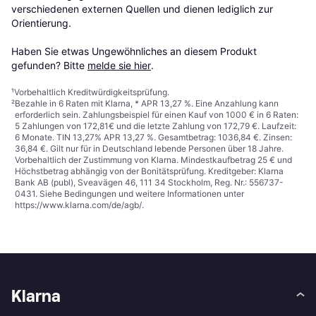
verschiedenen externen Quellen und dienen lediglich zur 
Orientierung.

Haben Sie etwas Ungewöhnliches an diesem Produkt 
gefunden? Bitte 
melde sie hier
.
¹
Vorbehaltlich Kreditwürdigkeitsprüfung.
²
Bezahle in 6 Raten mit Klarna, * APR 13,27 %. Eine Anzahlung kann
erforderlich sein. Zahlungsbeispiel für einen Kauf von 1000 € in 6 Raten:
5 Zahlungen von 172,81€ und die letzte Zahlung von 172,79 €. Laufzeit:
6 Monate. TIN 13,27% APR 13,27 %. Gesamtbetrag: 1036,84 €. Zinsen:
36,84 €. Gilt nur für in Deutschland lebende Personen über 18 Jahre.
Vorbehaltlich der Zustimmung von Klarna. Mindestkaufbetrag 25 € und
Höchstbetrag abhängig von der Bonitätsprüfung. Kreditgeber: Klarna
Bank AB (publ), Sveavägen 46, 111 34 Stockholm, Reg. Nr.: 556737-
0431. Siehe Bedingungen und weitere Informationen unter
https://www.klarna.com/de/agb/
.
Klarna