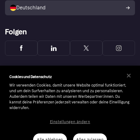
Deutschland
Käuferschutzrichtlinie
Folgen
Cookies und Datenschutz
Wir verwenden Cookies, damit unsere Website optimal funktioniert,
und um dein Surfverhalten zu analysieren und zu personalisieren.
Außerdem teilen wir Daten mit unseren Werbepartner:innen. Du
kannst deine Präferenzen jederzeit verwalten oder deine Einwilligung
widerrufen.
Einstellungen ändern
Copyright © 2005-2026 Klarna Bank AB (publ). Headquarters: Stockholm, Sweden. All
rights reserved. Klarna Bank AB (publ). Sveavägen 46, 111 34 Stockholm. Organization
number: 556737-0431
Alle ablehnen
Alles zulassen