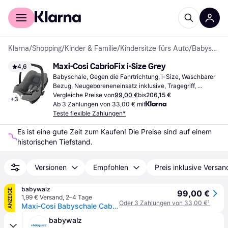
Für Shopper
Für Händler
Klarna
/
Shopping
/
Kinder & Familie
/
Kindersitze fürs Auto
/
Babyschalen
Maxi-Cosi CabrioFix i-Size Grey
4,6
Babyschale, Gegen die Fahrtrichtung, i-Size, Waschbarer 
Bezug, Neugeboreneneinsatz inklusive, Tragegriff, 
Seitlicher Aufprallschutz (ASIP)
Vergleiche Preise von
99,00 €
bis
206,15 €
+
3
Ab 3 Zahlungen von 33,00 € mit
Teste flexible Zahlungen*
Es ist eine gute Zeit zum Kaufen! Die Preise sind auf einem 
historischen Tiefstand.
Versionen
Empfohlen
Preis inklusive Versan
babywalz
ANZEIGE
99,00 €
1,99 € Versand
,
2–4 Tage
Oder 3 Zahlungen von 33,00 €
¹
Maxi-Cosi Babyschale CabrioFix
babywalz