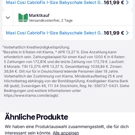
161,99 €
Maxi Cosi CabrioFix I-Size Babyschale Select Grey
Marktkauf
Versandkostenfrei
,
2 Tage
161,99 €
Maxi Cosi CabrioFix I-Size Babyschale Select Grey
¹
Vorbehaltlich Kreditwürdigkeitsprüfung.
²
Bezahle in 6 Raten mit Klarna, * APR 13,27 %. Eine Anzahlung kann
erforderlich sein. Zahlungsbeispiel für einen Kauf von 1000 € in 6 Raten:
5 Zahlungen von 172,81€ und die letzte Zahlung von 172,79 €. Laufzeit:
6 Monate. TIN 13,27% APR 13,27 %. Gesamtbetrag: 1036,84 €. Zinsen:
36,84 €. Gilt nur für in Deutschland lebende Personen über 18 Jahre.
Vorbehaltlich der Zustimmung von Klarna. Mindestkaufbetrag 25 € und
Höchstbetrag abhängig von der Bonitätsprüfung. Kreditgeber: Klarna Bank
AB (publ), Sveavägen 46, 111 34 Stockholm, Reg. Nr.: 556737-0431. Siehe
Bedingungen und weitere Informationen unter
https://www.klarna.com/de/agb/
.
Ähnliche Produkte
Wir haben eine Produktauswahl zusammengestellt, die für dich 
interessant sein könnte.
Alle anzeigen