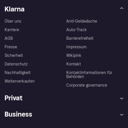
Klarna
Über uns
Anti-Geldwäsche
Karriere
Auto-Track
AGB
Barrierefreiheit
Presse
Impressum
Sicherheit
Wikipink
Datenschutz
Kontakt
Nachhaltigkeit
Kontaktinformationen für
Behörden
Weiterverkaufen
Corporate governance
Privat
Hilfe
Beschwerden
Business
Einloggen
Sicher shoppen mit Klarna
Händlersupport
Entwicklerseite
Mit Klarna einkaufen
Festgeld