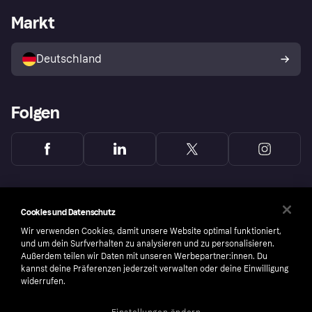
Händlerportal
Betriebsstatus
Markt
Klarna App
Datenschutzeinstellungen
Mit Klarna verkaufen
Plattformen und Partner
Shops entdecken
Dein Widerrufsrecht
Deutschland
Käuferschutzrichtlinie
Folgen
Cookies und Datenschutz
Wir verwenden Cookies, damit unsere Website optimal funktioniert,
und um dein Surfverhalten zu analysieren und zu personalisieren.
Außerdem teilen wir Daten mit unseren Werbepartner:innen. Du
kannst deine Präferenzen jederzeit verwalten oder deine Einwilligung
widerrufen.