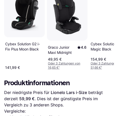
Cybex Solution G2 i-
Cybex Solutio
Graco Junior
4.6
Fix Plus Moon Black
Magic Black
Maxi Midnight
49,95 €
154,99 €
Oder 3 Zahlungen von
Oder 3 Zahlunge
141,99 €
16,65 €
¹
51,66 €
¹
Produktinformationen
Der niedrigste Preis für 
Lionelo Lars i-Size
 beträgt 
derzeit 
59,99 €
. Dies ist der günstigste Preis im 
Vergleich zu 
3
 anderen Shops.
Vergleiche: