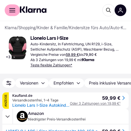
Für Shopper
Für Händler
Klarna
/
Shopping
/
Kinder & Familie
/
Kindersitze fürs Auto
/
Auto-Kindersitze
Lionelo Lars i-Size
Auto-Kindersitz, In Fahrtrichtung, UN R129, i-Size, 
Seitlicher Aufprallschutz (ASIP), Waschbarer Bezug, 
Verstellbare Kopfstütze
Vergleiche Preise von
59,99 €
bis
79,90 €
+
3
Ab 3 Zahlungen von 19,99 € mit
Teste flexible Zahlungen*
Versionen
Empfohlen
Preis inklusive Versan
Kaufland.de
ANZEIGE
59,99 €
Versandkostenfrei
,
1–4 Tage
Oder 3 Zahlungen von 19,99 €
¹
Lionelo Lars I-Size Autokindersitz ab 3 Jahre bis 12 Jahre, ab 12 kg bis 36 kg, i-Size, 12-36kg, 100-150 cm, Memory Foam - Pink Baby
Amazon
·
Niedrigster Preis
Versandkostenfrei