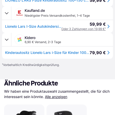
59,99 €
LIONELO LARS i-Size Kinderautositz 100–150 cm, Gruppe 2 3, Seitenschutz 10 Grad, Kopfstützenverstellung, bequeme Armlehnen, abnehmbare Rückenlehne
Kaufland.de
·
Niedrigster Preis
Versandkostenfrei
,
1–4 Tage
59,99 €
Lionelo Lars I-Size Autokindersitz ab 3 Jahre bis 12 Jahre, ab 12 kg bis 36 kg, i-Size, 12-36kg, 100-150 cm, Memory Foam - Pink Baby
Oder 3 Zahlungen von 19,99 €
¹
Kidero
6,90 € Versand
,
2–3 Tage
79,90 €
Kinderautositz Lionelo Lars i-Size für Kinder 100-150 cm, 15-36 kg, rosa
¹
Vorbehaltlich Kreditwürdigkeitsprüfung.
Ähnliche Produkte
Wir haben eine Produktauswahl zusammengestellt, die für dich 
interessant sein könnte.
Alle anzeigen