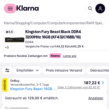
Für Shopper
Für Händler
Klarna
/
Shopping
/
Computer
/
Computerkomponenten
/
RAM-Speicher
Kingston Fury Beast Black DDR4 
4,6
3200MHz 16GB (KF432C16BB/16)
DDR4
Vergleiche Preise von
144,52 €
bis
440,29 €
+
3
Probiere flexible Zahlungen mit
Lerne wie
Empfohlen
Preis inklusive Versand
Gebrauchte
OnBuy
ANZEIGE
187,22 €
Versandkostenfrei
,
3–5 Tage
Oder 3 Zahlungen von 62,40 €
¹
Kingston Fury Beast 16GB, DDR4, 3200MHz (PC4-25600), CL16, DIMM Speicher
Gebraucht ab 
129,00 €
 erhältlich.
Anzeigen
Pc Componentes