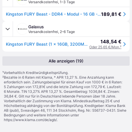
Versandkostenfrei
,
1–3 Tage
189,81 €
Kingston FURY Beast - DDR4 - Modul - 16 GB - DIMM 288-PIN
Galaxus
Versandkostenfrei
,
2–6 Tage
148,54 €
Kingston FURY Beast (1 x 16GB, 3200MHz, DDR4-RAM, DIMM), RAM, Schwarz
Oder 25,65 €/Mon.
²
Alle anzeigen (19)
¹
Vorbehaltlich Kreditwürdigkeitsprüfung.
²
Bezahle in 6 Raten mit Klarna, * APR 13,27 %. Eine Anzahlung kann
erforderlich sein. Zahlungsbeispiel für einen Kauf von 1000 € in 6 Raten:
5 Zahlungen von 172,81€ und die letzte Zahlung von 172,79 €. Laufzeit:
6 Monate. TIN 13,27% APR 13,27 %. Gesamtbetrag: 1036,84 €. Zinsen:
36,84 €. Gilt nur für in Deutschland lebende Personen über 18 Jahre.
Vorbehaltlich der Zustimmung von Klarna. Mindestkaufbetrag 25 € und
Höchstbetrag abhängig von der Bonitätsprüfung. Kreditgeber: Klarna Bank
AB (publ), Sveavägen 46, 111 34 Stockholm, Reg. Nr.: 556737-0431. Siehe
Bedingungen und weitere Informationen unter
https://www.klarna.com/de/agb/
.