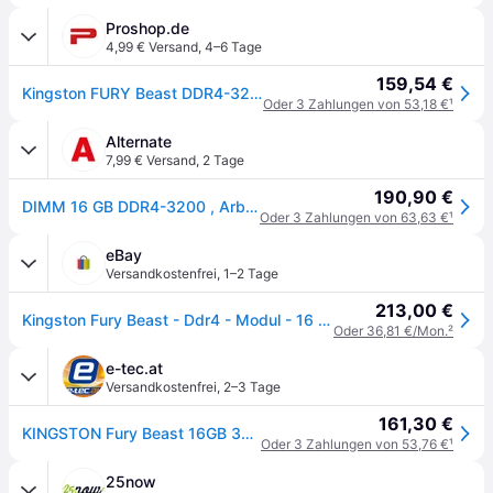
Proshop.de
4,99 € Versand
,
4–6 Tage
159,54 €
Kingston FURY Beast DDR4-3200 - 16GB - CL16 - Single Channel (1 pcs) - Intel XMP - Schwarz
Oder 3 Zahlungen von 53,18 €
¹
Alternate
7,99 € Versand
,
2 Tage
190,90 €
DIMM 16 GB DDR4-3200 , Arbeitsspeicher
Oder 3 Zahlungen von 63,63 €
¹
eBay
Versandkostenfrei
,
1–2 Tage
213,00 €
Kingston Fury Beast - Ddr4 - Modul - 16 Gb - Dimm 288-pin
Oder 36,81 €/Mon.
²
e-tec.at
Versandkostenfrei
,
2–3 Tage
161,30 €
KINGSTON Fury Beast 16GB 3200MHz DDR4
Oder 3 Zahlungen von 53,76 €
¹
25now