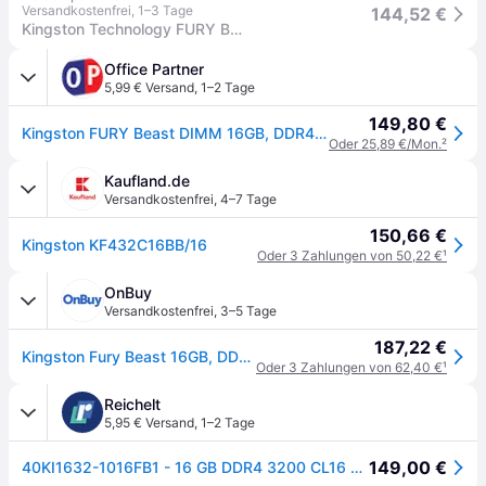
Versandkostenfrei
,
1–3 Tage
144,52 €
Kingston Technology FURY Beast Speichermodul 1 x 16 GB 1600 MHz (KF432C16BB/16)
Office Partner
5,99 € Versand
,
1–2 Tage
149,80 €
Kingston FURY Beast DIMM 16GB, DDR4-3200, CL16-18-18
Oder 25,89 €/Mon.
²
Kaufland.de
Versandkostenfrei
,
4–7 Tage
150,66 €
Kingston KF432C16BB/16
Oder 3 Zahlungen von 50,22 €
¹
OnBuy
Versandkostenfrei
,
3–5 Tage
187,22 €
Kingston Fury Beast 16GB, DDR4, 3200MHz (PC4-25600), CL16, DIMM Speicher
Oder 3 Zahlungen von 62,40 €
¹
Reichelt
5,95 € Versand
,
1–2 Tage
149,00 €
40KI1632-1016FB1 - 16 GB DDR4 3200 CL16 Kingston FURY Beast Black