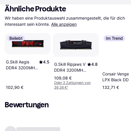
Ähnliche Produkte
Wir haben eine Produktauswahl zusammengestellt, die für dich 
interessant sein könnte.
Alle anzeigen
Beliebt
Im Trend
G.Skill Aegis
4.5
G.Skill Ripjaws V
4.8
DDR4 3200MHz
DDR4 3200MHz
16GB (F4-
Corsair Venge
16GB (F4-
109,08 €
3200C16S-
LPX Black DD
3200C16S-
Oder 3 Zahlungen von
16GIS)
3200MHz 16G
102,90 €
132,71 €
36,36 €
¹
16GVK)
(CMK16GX4M1
Bewertungen