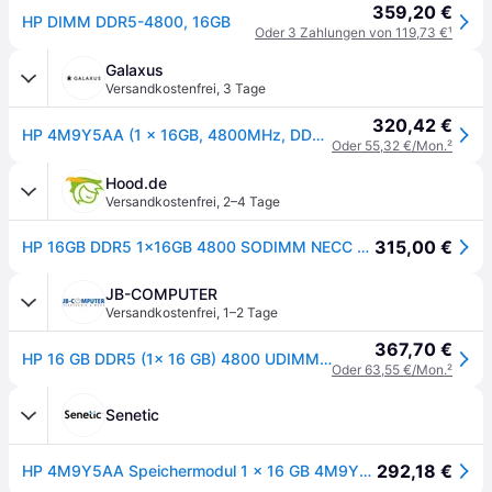
359,20 €
HP DIMM DDR5-4800, 16GB
Oder 3 Zahlungen von 119,73 €
¹
Galaxus
Versandkostenfrei
,
3 Tage
320,42 €
HP 4M9Y5AA (1 x 16GB, 4800MHz, DDR5-RAM, SO-DIMM), RAM, Grün
Oder 55,32 €/Mon.
²
Hood.de
Versandkostenfrei
,
2–4 Tage
315,00 €
HP 16GB DDR5 1x16GB 4800 SODIMM NECC Memory
JB-COMPUTER
Versandkostenfrei
,
1–2 Tage
367,70 €
HP 16 GB DDR5 (1x 16 GB) 4800 UDIMM NECC-Speicher
Oder 63,55 €/Mon.
²
Senetic
292,18 €
HP 4M9Y5AA Speichermodul 1 x 16 GB 4M9Y5AA