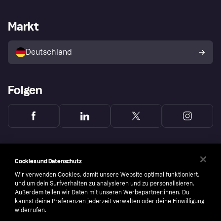
Händlersupport
Entwicklerseite
Mit Klarna einkaufen
Festgeld
Händlerportal
Betriebsstatus
Markt
Klarna App
Datenschutzeinstellungen
Mit Klarna verkaufen
Plattformen und Partner
Shops entdecken
Dein Widerrufsrecht
Deutschland
Käuferschutzrichtlinie
Folgen
Cookies und Datenschutz
Wir verwenden Cookies, damit unsere Website optimal funktioniert,
und um dein Surfverhalten zu analysieren und zu personalisieren.
Außerdem teilen wir Daten mit unseren Werbepartner:innen. Du
kannst deine Präferenzen jederzeit verwalten oder deine Einwilligung
widerrufen.