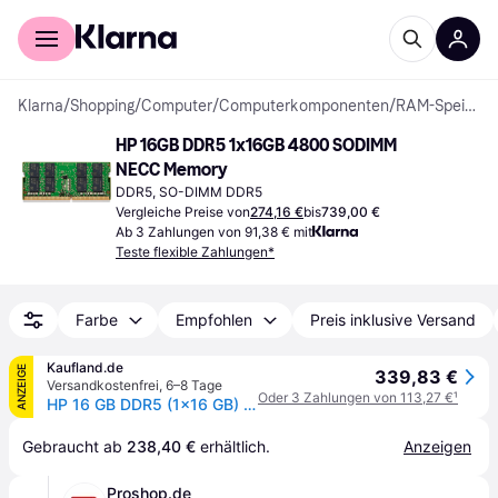
Für Shopper
Für Händler
Klarna
/
Shopping
/
Computer
/
Computerkomponenten
/
RAM-Speicher
HP 16GB DDR5 1x16GB 4800 SODIMM 
NECC Memory
DDR5, SO-DIMM DDR5
Vergleiche Preise von
274,16 €
bis
739,00 €
Ab 3 Zahlungen von 91,38 € mit
Teste flexible Zahlungen*
Farbe
Empfohlen
Preis inklusive Versand
Kaufland.de
ANZEIGE
339,83 €
Versandkostenfrei
,
6–8 Tage
Oder 3 Zahlungen von 113,27 €
¹
HP 16 GB DDR5 (1x16 GB) 4800 SODIMM NECC-Speicher, 16 GB, 1 x 16 GB, DDR5, 4800 MHz, 262-pin SO-DIMM
Gebraucht ab 
238,40 €
 erhältlich.
Anzeigen
Proshop.de