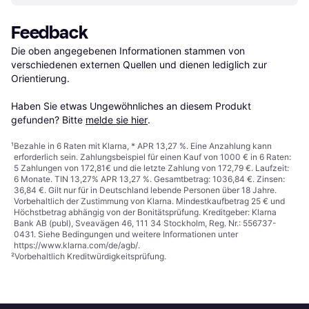
Feedback
Die oben angegebenen Informationen stammen von 
verschiedenen externen Quellen und dienen lediglich zur 
Orientierung.

Haben Sie etwas Ungewöhnliches an diesem Produkt 
gefunden? Bitte 
melde sie hier
.
¹
Bezahle in 6 Raten mit Klarna, * APR 13,27 %. Eine Anzahlung kann
erforderlich sein. Zahlungsbeispiel für einen Kauf von 1000 € in 6 Raten:
5 Zahlungen von 172,81€ und die letzte Zahlung von 172,79 €. Laufzeit:
6 Monate. TIN 13,27% APR 13,27 %. Gesamtbetrag: 1036,84 €. Zinsen:
36,84 €. Gilt nur für in Deutschland lebende Personen über 18 Jahre.
Vorbehaltlich der Zustimmung von Klarna. Mindestkaufbetrag 25 € und
Höchstbetrag abhängig von der Bonitätsprüfung. Kreditgeber: Klarna
Bank AB (publ), Sveavägen 46, 111 34 Stockholm, Reg. Nr.: 556737-
0431. Siehe Bedingungen und weitere Informationen unter
https://www.klarna.com/de/agb/
.
²
Vorbehaltlich Kreditwürdigkeitsprüfung.