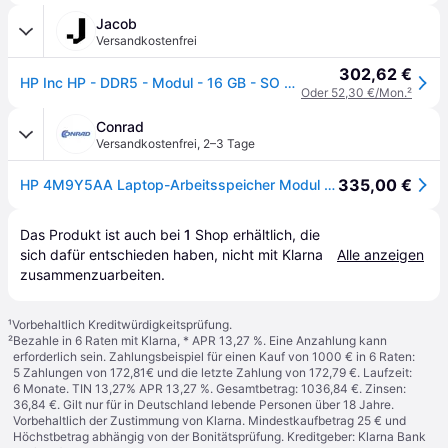
Jacob
Versandkostenfrei
302,62 €
HP Inc HP - DDR5 - Modul - 16 GB - SO DIMM 262-PIN - 4800 MHz / PC5-38400 - ungepuffert - non-ECC - für Elite 600 G9, 800 G9, Mini Conference G9, Workstation Z2 G9 (4M9Y5AA)
Oder 52,30 €/Mon.
²
Conrad
Versandkostenfrei
,
2–3 Tage
335,00 €
HP 4M9Y5AA Laptop-Arbeitsspeicher Modul DDR5 16 GB 1 x 16 GB Non-ECC 4800 MHz 262pin SO-DIMM 4M9Y5AA
Das Produkt ist auch bei 
1
Shop
 erhältlich, die 
sich dafür entschieden haben, nicht mit Klarna 
Alle anzeigen
zusammenzuarbeiten.
¹
Vorbehaltlich Kreditwürdigkeitsprüfung.
²
Bezahle in 6 Raten mit Klarna, * APR 13,27 %. Eine Anzahlung kann
erforderlich sein. Zahlungsbeispiel für einen Kauf von 1000 € in 6 Raten:
5 Zahlungen von 172,81€ und die letzte Zahlung von 172,79 €. Laufzeit:
6 Monate. TIN 13,27% APR 13,27 %. Gesamtbetrag: 1036,84 €. Zinsen:
36,84 €. Gilt nur für in Deutschland lebende Personen über 18 Jahre.
Vorbehaltlich der Zustimmung von Klarna. Mindestkaufbetrag 25 € und
Höchstbetrag abhängig von der Bonitätsprüfung. Kreditgeber: Klarna Bank