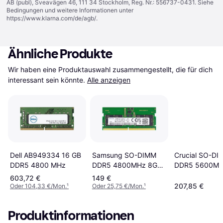
AB (publ), Sveavägen 46, 111 34 Stockholm, Reg. Nr.: 556737-0431. Siehe
Bedingungen und weitere Informationen unter
https://www.klarna.com/de/agb/
.
Ähnliche Produkte
Wir haben eine Produktauswahl zusammengestellt, die für dich 
interessant sein könnte.
Alle anzeigen
Dell AB949334 16 GB
Samsung SO-DIMM
Crucial SO-DI
DDR5 4800 MHz
DDR5 4800MHz 8GB
DDR5 5600MH
(M425R1GB4BB0-
(CT16G56C46
603,72 €
149 €
CQK)
207,85 €
Oder 104,33 €/Mon.
¹
Oder 25,75 €/Mon.
¹
Produktinformationen