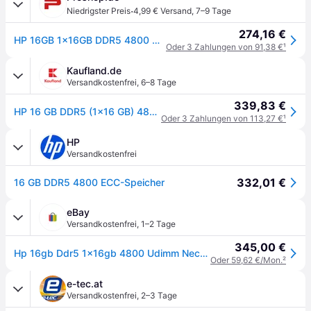
·
Niedrigster Preis
4,99 € Versand
,
7–9 Tage
274,16 €
HP 16GB 1x16GB DDR5 4800 UDIMM NECC Mem
Oder 3 Zahlungen von 91,38 €
¹
Kaufland.de
Versandkostenfrei
,
6–8 Tage
339,83 €
HP 16 GB DDR5 (1x16 GB) 4800 SODIMM NECC-Speicher, 16 GB, 1 x 16 GB, DDR5, 4800 MHz, 262-pin SO-DIMM
Oder 3 Zahlungen von 113,27 €
¹
HP
Versandkostenfrei
332,01 €
16 GB DDR5 4800 ECC-Speicher
eBay
Versandkostenfrei
,
1–2 Tage
345,00 €
Hp 16gb Ddr5 1x16gb 4800 Udimm Necc Memory
Oder 59,62 €/Mon.
²
e-tec.at
Versandkostenfrei
,
2–3 Tage