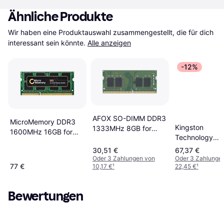
Ähnliche Produkte
Wir haben eine Produktauswahl zusammengestellt, die für dich 
interessant sein könnte.
Alle anzeigen
-12%
AFOX SO-DIMM DDR3
MicroMemory DDR3
Kingston
1333MHz 8GB for
1600MHz 16GB for
Technology
Micron (AFSD38AK1P)
Lenovo
System Specif
30,51 €
67,37 €
(MMI0014/16GB)
Memory 8GB
Oder 3 Zahlungen von
Oder 3 Zahlunge
77 €
10,17 €
¹
22,45 €
¹
DDR3-1600
KCP316ND8/8
Bewertungen