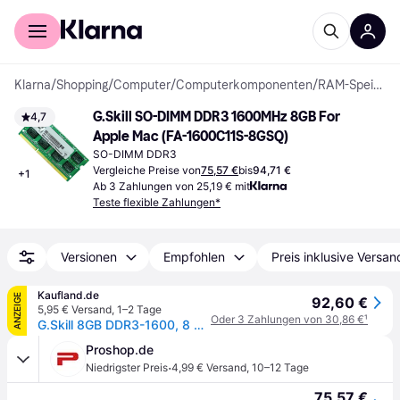
Für Shopper
Für Händler
Klarna
/
Shopping
/
Computer
/
Computerkomponenten
/
RAM-Speicher
G.Skill SO-DIMM DDR3 1600MHz 8GB For 
4,7
Apple Mac (FA-1600C11S-8GSQ)
SO-DIMM DDR3
Vergleiche Preise von
75,57 €
bis
94,71 €
+
1
Ab 3 Zahlungen von 25,19 € mit
Teste flexible Zahlungen*
Versionen
Empfohlen
Preis inklusive Versan
Kaufland.de
ANZEIGE
92,60 €
5,95 € Versand
,
1–2 Tage
Oder 3 Zahlungen von 30,86 €
¹
G.Skill 8GB DDR3-1600, 8 GB, 1 x 8 GB, DDR3, 1600 MHz, 204-pin SO-DIMM
Proshop.de
·
Niedrigster Preis
4,99 € Versand
,
10–12 Tage
75,57 €