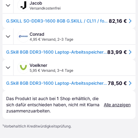
Jacob
Versandkostenfrei
82,16 €
G.SKILL SO-DDR3-1600 8GB G.SKILL / CL11 / for Apple (FA-1600C11S-8GSQ)
Conrad
4,95 € Versand
,
2–3 Tage
83,99 €
G.Skill 8GB DDR3-1600 Laptop-Arbeitsspeicher Modul DDR3 8 GB 1 x 8 GB 1600 MHz 204pin SO-DIMM FA-1600C11S-8GSQ
Voelkner
5,95 € Versand
,
3–4 Tage
78,50 €
G.Skill 8GB DDR3-1600 Laptop-Arbeitsspeicher Modul DDR3 8 GB 1 x 8 GB 1600 MHz FA-1600C11S-8GSQ
Das Produkt ist auch bei 
1
Shop
 erhältlich, die 
sich dafür entschieden haben, nicht mit Klarna 
Alle anzeigen
zusammenzuarbeiten.
¹
Vorbehaltlich Kreditwürdigkeitsprüfung.