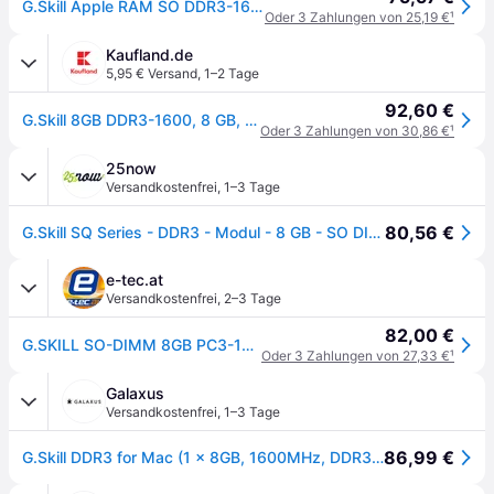
G.Skill Apple RAM SO DDR3-1600 SC - 8GB
Oder 3 Zahlungen von 25,19 €
¹
Kaufland.de
5,95 € Versand
,
1–2 Tage
92,60 €
G.Skill 8GB DDR3-1600, 8 GB, 1 x 8 GB, DDR3, 1600 MHz, 204-pin SO-DIMM
Oder 3 Zahlungen von 30,86 €
¹
25now
Versandkostenfrei
,
1–3 Tage
80,56 €
G.Skill SQ Series - DDR3 - Modul - 8 GB - SO DIMM 204-PIN - 1600 MHz / PC3-12800 - CL11 - 1.5 V - ungepuffert - non-ECC - für Apple iMac (27 Zoll)
e-tec.at
Versandkostenfrei
,
2–3 Tage
82,00 €
G.SKILL SO-DIMM 8GB PC3-12800S CL11-11-11-28 (DDR3-1600)
Oder 3 Zahlungen von 27,33 €
¹
Galaxus
Versandkostenfrei
,
1–3 Tage
86,99 €
G.Skill DDR3 for Mac (1 x 8GB, 1600MHz, DDR3-RAM, SO-DIMM), RAM, Schwarz