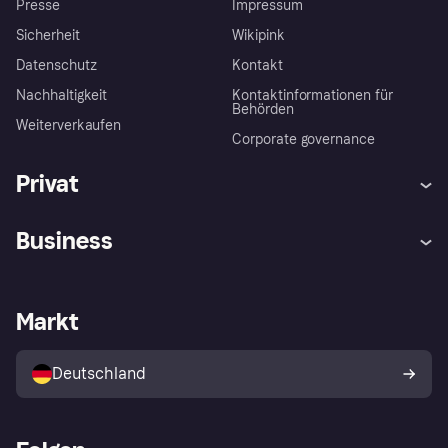
Presse
Impressum
Sicherheit
Wikipink
Datenschutz
Kontakt
Nachhaltigkeit
Kontaktinformationen für
Behörden
Weiterverkaufen
Corporate governance
Privat
Hilfe
Beschwerden
Business
Einloggen
Sicher shoppen mit Klarna
Händlersupport
Entwicklerseite
Mit Klarna einkaufen
Festgeld
Händlerportal
Betriebsstatus
Markt
Klarna App
Datenschutzeinstellungen
Mit Klarna verkaufen
Plattformen und Partner
Shops entdecken
Dein Widerrufsrecht
Deutschland
Käuferschutzrichtlinie