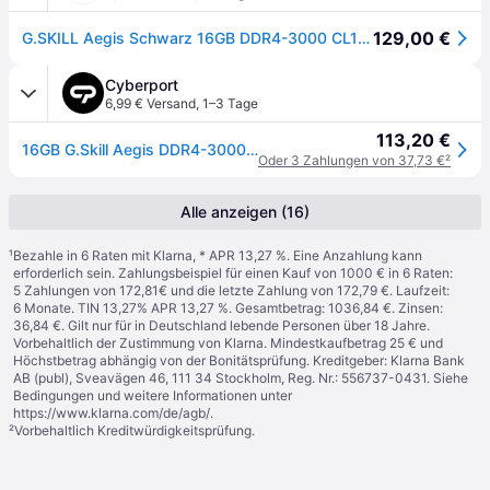
129,00 €
G.SKILL Aegis Schwarz 16GB DDR4-3000 CL16 DIMM Arbeitsspeicher
Cyberport
6,99 € Versand
,
1–3 Tage
113,20 €
16GB G.Skill Aegis DDR4-3000 CL16 RAM Speicher RAM
Oder 3 Zahlungen von 37,73 €
²
Alle anzeigen (16)
¹
Bezahle in 6 Raten mit Klarna, * APR 13,27 %. Eine Anzahlung kann
erforderlich sein. Zahlungsbeispiel für einen Kauf von 1000 € in 6 Raten:
5 Zahlungen von 172,81€ und die letzte Zahlung von 172,79 €. Laufzeit:
6 Monate. TIN 13,27% APR 13,27 %. Gesamtbetrag: 1036,84 €. Zinsen:
36,84 €. Gilt nur für in Deutschland lebende Personen über 18 Jahre.
Vorbehaltlich der Zustimmung von Klarna. Mindestkaufbetrag 25 € und
Höchstbetrag abhängig von der Bonitätsprüfung. Kreditgeber: Klarna Bank
AB (publ), Sveavägen 46, 111 34 Stockholm, Reg. Nr.: 556737-0431. Siehe
Bedingungen und weitere Informationen unter
https://www.klarna.com/de/agb/
.
²
Vorbehaltlich Kreditwürdigkeitsprüfung.