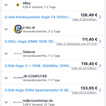
eBay
6,95 € Versand
,
1–2 Tage
126,49 €
G-skill Arbeitsspeicher Aegis F4-3000c16s-16gisb, Ddr4-ram, 3000 Mhz, 288-pin
Oder 21,86 €/Mon.
¹
e-tec.at
Versandkostenfrei
,
2–3 Tage
111,40 €
G.SKILL Aegis DIMM 16GB, DDR4-3000, CL16-18-18-38
Oder 3 Zahlungen von 37,13 €
²
Galaxus
Versandkostenfrei
,
1–3 Tage
118,45 €
G.Skill Aegis (1 x 16GB, 3000MHz, DDR4-RAM, DIMM), RAM, Schwarz, Rot
Oder 20,45 €/Mon.
¹
JB-COMPUTER
Versandkostenfrei
,
1–2 Tage
133,65 €
G.Skill Aegis DDR4 Speichermodul 16 GB 1 x 16 GB 288-pin DIMM
Oder 23,10 €/Mon.
¹
nullprozentshop.de
5,99 € Versand
,
24 Tage