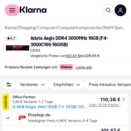
Für Shopper
Für Händler
Klarna
/
Shopping
/
Computer
/
Computerkomponenten
/
RAM-Speicher
Adata Aegis DDR4 3000MHz 16GB (F4-
4,7
3000C16S-16GISB)
DDR4
Vergleiche Preise von
101,47 €
bis
229,95 €
Probiere flexible Zahlungen mit
Lerne wie
Versionen
Empfohlen
Preis inklusive Versan
Office Partner
ANZEIGE
110,38 €
5,99 € Versand
,
1–2 Tage
Oder 19,08 €/Mon.
¹
G.Skill Aegis Intel 16GB (1x 16GB) DDR4 3000 MHz schwarz
Proshop.de
·
Niedrigster Preis
4,99 € Versand
,
6–8 Tage
101,47 €