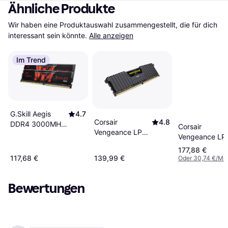
Ähnliche Produkte
Wir haben eine Produktauswahl zusammengestellt, die für dich 
interessant sein könnte.
Alle anzeigen
Im Trend
G.Skill Aegis
4.7
Corsair
4.8
DDR4 3000MHz
Corsair
Vengeance LPX
2x8GB (F4-
Vengeance LP
Black DDR4
3000C16D-
DDR4 3000M
177,88 €
3000MHz 16GB
16GISB)
2x8GB
117,68 €
139,99 €
Oder 30,74 €/Mo
(CMK16GX4M1D3000C16)
(CMK16GX4M2
Bewertungen