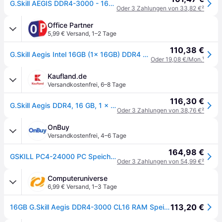
G.Skill AEGIS DDR4-3000 - 16GB - CL16 - Single Channel (1 pcs) - Intel XMP - Schwarz
Oder 3 Zahlungen von 33,82 €
²
Office Partner
5,99 € Versand
,
1–2 Tage
110,38 €
G.Skill Aegis Intel 16GB (1x 16GB) DDR4 3000 MHz schwarz
Oder 19,08 €/Mon.
¹
Kaufland.de
Versandkostenfrei
,
6–8 Tage
116,30 €
G.Skill Aegis DDR4, 16 GB, 1 x 16 GB, DDR4, 3000 MHz, 288-pin DIMM
Oder 3 Zahlungen von 38,76 €
²
OnBuy
Versandkostenfrei
,
4–6 Tage
164,98 €
GSKILL PC4-24000 PC Speicher - 1 x 16 GB - DDR4 - 3000 MHz - CL16-18-18-38 - 1.35V
Oder 3 Zahlungen von 54,99 €
²
Computeruniverse
6,99 € Versand
,
1–3 Tage
113,20 €
16GB G.Skill Aegis DDR4-3000 CL16 RAM Speicher RAM