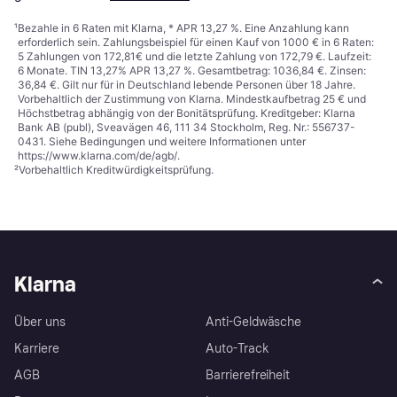
¹
Bezahle in 6 Raten mit Klarna, * APR 13,27 %. Eine Anzahlung kann
erforderlich sein. Zahlungsbeispiel für einen Kauf von 1000 € in 6 Raten:
5 Zahlungen von 172,81€ und die letzte Zahlung von 172,79 €. Laufzeit:
6 Monate. TIN 13,27% APR 13,27 %. Gesamtbetrag: 1036,84 €. Zinsen:
36,84 €. Gilt nur für in Deutschland lebende Personen über 18 Jahre.
Vorbehaltlich der Zustimmung von Klarna. Mindestkaufbetrag 25 € und
Höchstbetrag abhängig von der Bonitätsprüfung. Kreditgeber: Klarna
Bank AB (publ), Sveavägen 46, 111 34 Stockholm, Reg. Nr.: 556737-
0431. Siehe Bedingungen und weitere Informationen unter
https://www.klarna.com/de/agb/
.
²
Vorbehaltlich Kreditwürdigkeitsprüfung.
Klarna
Über uns
Anti-Geldwäsche
Karriere
Auto-Track
AGB
Barrierefreiheit