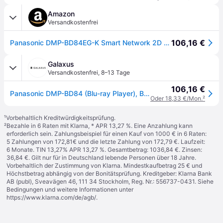
Amazon
Versandkostenfrei
106,16 €
Panasonic DMP-BD84EG-K Smart Network 2D Blu-ray DVD-Player, Internet-Apps, hochauflösendes Audio, Wiedergabe von externer Festplatte, USB, Ethernet, kompaktes Design, Schwarz
Galaxus
Versandkostenfrei
,
8–13 Tage
106,16 €
Panasonic DMP-BD84 (Blu-ray Player), Bluray Player + DVD Player, Schwarz
Oder 18,33 €/Mon.
²
¹
Vorbehaltlich Kreditwürdigkeitsprüfung.
²
Bezahle in 6 Raten mit Klarna, * APR 13,27 %. Eine Anzahlung kann
erforderlich sein. Zahlungsbeispiel für einen Kauf von 1000 € in 6 Raten:
5 Zahlungen von 172,81€ und die letzte Zahlung von 172,79 €. Laufzeit:
6 Monate. TIN 13,27% APR 13,27 %. Gesamtbetrag: 1036,84 €. Zinsen:
36,84 €. Gilt nur für in Deutschland lebende Personen über 18 Jahre.
Vorbehaltlich der Zustimmung von Klarna. Mindestkaufbetrag 25 € und
Höchstbetrag abhängig von der Bonitätsprüfung. Kreditgeber: Klarna Bank
AB (publ), Sveavägen 46, 111 34 Stockholm, Reg. Nr.: 556737-0431. Siehe
Bedingungen und weitere Informationen unter
https://www.klarna.com/de/agb/
.