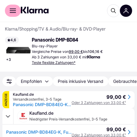
Für Shopper
Für Händler
Klarna
/
Shopping
/
TV & Audio
/
Blu-ray- & DVD-Player
Panasonic DMP-BD84
4,6
Blu-ray-Player
Vergleiche Preise von
99,00 €
bis
106,16 €
Ab 3 Zahlungen von 33,00 € mit
+
3
Teste flexible Zahlungen*
Empfohlen
Preis inklusive Versand
Gebrauchte
Kaufland.de
ANZEIGE
99,00 €
Versandkostenfrei
,
3–5 Tage
Oder 3 Zahlungen von 33,00 €
¹
Panasonic DMP-BD84EG-K, Full HD, NTSC, PAL, DTS-HD, DTS-HD HR, DTS-HD Master Audio, Dolby Digital, Dolby Digital Plus, 5.1 Kanäle, AVCHD, BDMV, MKV, MP4, XVID, AAC, ALAC, FLAC, MP3, WAV, WMA
Kaufland.de
·
Niedrigster Preis
Versandkostenfrei
,
3–5 Tage
99,00 €
Panasonic DMP-BD84EG-K, Full HD, NTSC, PAL, DTS-HD, DTS-HD HR, DTS-HD Master Audio, Dolby Digital, Dolby Digital Plus, 5.1 Kanäle, AVCHD, BDMV, MKV, MP4, XVID, AAC, ALAC, FLAC, MP3, WAV, WMA
Oder 3 Zahlungen von 33,00 €
¹