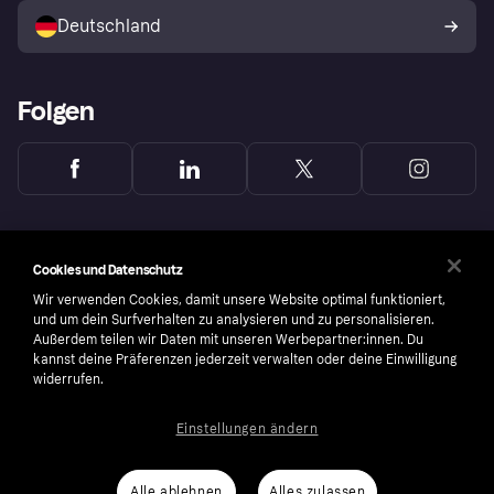
Deutschland
Käuferschutzrichtlinie
Folgen
Cookies und Datenschutz
Wir verwenden Cookies, damit unsere Website optimal funktioniert,
und um dein Surfverhalten zu analysieren und zu personalisieren.
Außerdem teilen wir Daten mit unseren Werbepartner:innen. Du
kannst deine Präferenzen jederzeit verwalten oder deine Einwilligung
widerrufen.
Einstellungen ändern
Copyright © 2005-2026 Klarna Bank AB (publ). Headquarters: Stockholm, Sweden. All
rights reserved. Klarna Bank AB (publ). Sveavägen 46, 111 34 Stockholm. Organization
number: 556737-0431
Alle ablehnen
Alles zulassen