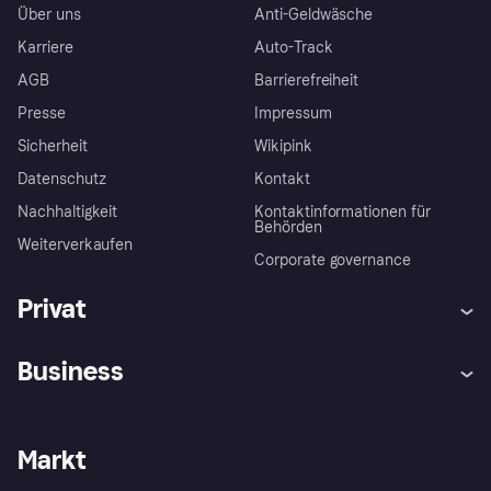
Über uns
Anti-Geldwäsche
Karriere
Auto-Track
AGB
Barrierefreiheit
Presse
Impressum
Sicherheit
Wikipink
Datenschutz
Kontakt
Nachhaltigkeit
Kontaktinformationen für
Behörden
Weiterverkaufen
Corporate governance
Privat
Hilfe
Beschwerden
Business
Einloggen
Sicher shoppen mit Klarna
Händlersupport
Entwicklerseite
Mit Klarna einkaufen
Festgeld
Händlerportal
Betriebsstatus
Markt
Klarna App
Datenschutzeinstellungen
Mit Klarna verkaufen
Plattformen und Partner
Shops entdecken
Dein Widerrufsrecht