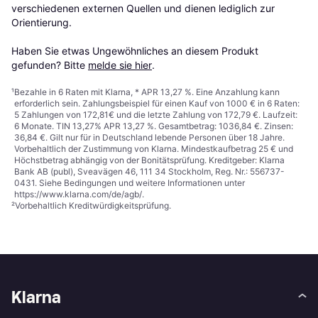
verschiedenen externen Quellen und dienen lediglich zur 
Orientierung.

Haben Sie etwas Ungewöhnliches an diesem Produkt 
gefunden? Bitte 
melde sie hier
.
¹
Bezahle in 6 Raten mit Klarna, * APR 13,27 %. Eine Anzahlung kann
erforderlich sein. Zahlungsbeispiel für einen Kauf von 1000 € in 6 Raten:
5 Zahlungen von 172,81€ und die letzte Zahlung von 172,79 €. Laufzeit:
6 Monate. TIN 13,27% APR 13,27 %. Gesamtbetrag: 1036,84 €. Zinsen:
36,84 €. Gilt nur für in Deutschland lebende Personen über 18 Jahre.
Vorbehaltlich der Zustimmung von Klarna. Mindestkaufbetrag 25 € und
Höchstbetrag abhängig von der Bonitätsprüfung. Kreditgeber: Klarna
Bank AB (publ), Sveavägen 46, 111 34 Stockholm, Reg. Nr.: 556737-
0431. Siehe Bedingungen und weitere Informationen unter
https://www.klarna.com/de/agb/
.
²
Vorbehaltlich Kreditwürdigkeitsprüfung.
Klarna