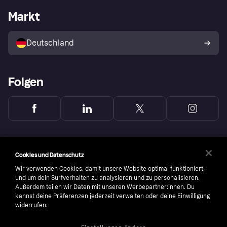
Händlerportal
Betriebsstatus
Markt
Klarna App
Datenschutzeinstellungen
Mit Klarna verkaufen
Plattformen und Partner
Shops entdecken
Dein Widerrufsrecht
Deutschland
Käuferschutzrichtlinie
Folgen
Cookies und Datenschutz
Wir verwenden Cookies, damit unsere Website optimal funktioniert,
und um dein Surfverhalten zu analysieren und zu personalisieren.
Außerdem teilen wir Daten mit unseren Werbepartner:innen. Du
kannst deine Präferenzen jederzeit verwalten oder deine Einwilligung
widerrufen.