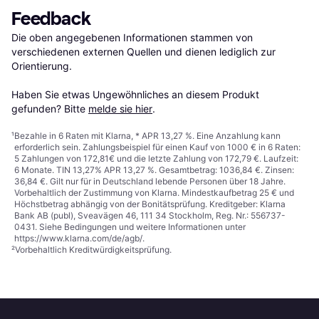
Feedback
Die oben angegebenen Informationen stammen von 
verschiedenen externen Quellen und dienen lediglich zur 
Orientierung.

Haben Sie etwas Ungewöhnliches an diesem Produkt 
gefunden? Bitte 
melde sie hier
.
¹
Bezahle in 6 Raten mit Klarna, * APR 13,27 %. Eine Anzahlung kann
erforderlich sein. Zahlungsbeispiel für einen Kauf von 1000 € in 6 Raten:
5 Zahlungen von 172,81€ und die letzte Zahlung von 172,79 €. Laufzeit:
6 Monate. TIN 13,27% APR 13,27 %. Gesamtbetrag: 1036,84 €. Zinsen:
36,84 €. Gilt nur für in Deutschland lebende Personen über 18 Jahre.
Vorbehaltlich der Zustimmung von Klarna. Mindestkaufbetrag 25 € und
Höchstbetrag abhängig von der Bonitätsprüfung. Kreditgeber: Klarna
Bank AB (publ), Sveavägen 46, 111 34 Stockholm, Reg. Nr.: 556737-
0431. Siehe Bedingungen und weitere Informationen unter
https://www.klarna.com/de/agb/
.
²
Vorbehaltlich Kreditwürdigkeitsprüfung.