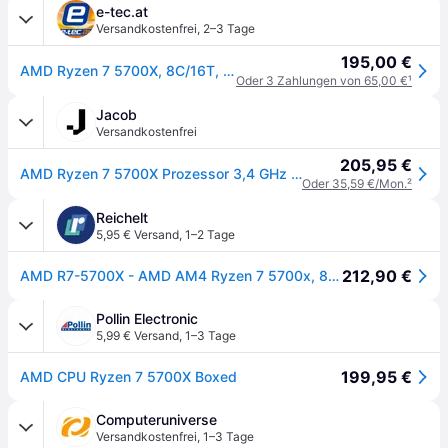
e-tec.at
Versandkostenfrei
,
2–3 Tage
195,00 €
AMD Ryzen 7 5700X, 8C/16T, 3.40-4.60GHz, boxed ohne Kühler , inklusive THERMAL GRIZZLY Aeronaut 1g Wärmeleitpaste Gratis dazu.
Oder 3 Zahlungen von 65,00 €
¹
Jacob
Versandkostenfrei
205,95 €
AMD Ryzen 7 5700X Prozessor 3,4 GHz 32 MB L3 Box (100-100000926WOF)
Oder 35,59 €/Mon.
²
Reichelt
5,95 € Versand
,
1–2 Tage
212,90 €
AMD R7-5700X - AMD AM4 Ryzen 7 5700x, 8x 3.40GHz, boxed ohne Kühler
Pollin Electronic
5,99 € Versand
,
1–3 Tage
199,95 €
AMD CPU Ryzen 7 5700X Boxed
Computeruniverse
Versandkostenfrei
,
1–3 Tage