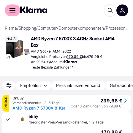
Für Shopper
Für Händler
Klarna
/
Shopping
/
Computer
/
Computerkomponenten
/
Prozessoren
AMD Ryzen 7 5700X 3.4GHz Socket AM4 
4,8
Box
AMD Sockel AM4, 2022
Vergleiche Preise von
170,89 €
bis
479,99 €
+
7
Ab 29,54 €/Mon. mit
Teste flexible Zahlungen*
Empfohlen
Preis inklusive Versand
Gebrauchte
OnBuy
ANZEIGE
239,66 €
Versandkostenfrei
,
3–5 Tage
Oder 3 Zahlungen von 79,88 €
¹
AMD Ryzen 7 5700x 8-Kern-Prozessor, 16 Threads, 3,4Ghz bis zu 4,6Ghz Turbo, 32MB Cache, 65W, ohne Kühler, ohne Grafik
eBay
·
Niedrigster Preis
Versandkostenfrei
,
1–2 Tage
170,89 €