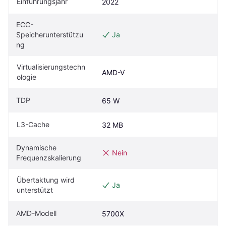
Einführungsjahr
2022
ECC-
Speicherunterstützu
Ja
ng
Virtualisierungstechn
AMD-V
ologie
TDP
65 W
L3-Cache
32 MB
Dynamische 
Nein
Frequenzskalierung
Übertaktung wird 
Ja
unterstützt
AMD-Modell
5700X