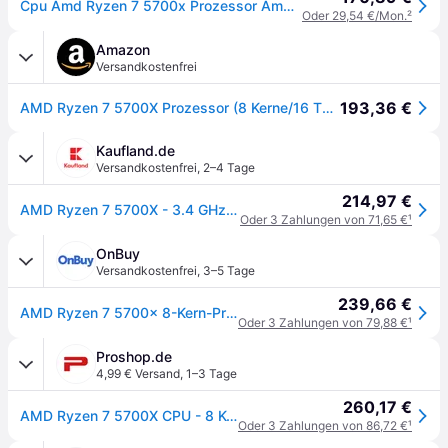
Cpu Amd Ryzen 7 5700x Prozessor Am4 8x4,60ghz Wof Neu Ovp Tray 100-000000926
Oder 29,54 €/Mon.
²
Amazon
Versandkostenfrei
193,36 €
AMD Ryzen 7 5700X Prozessor (8 Kerne/16 Threads, 65W TDP, Sockel AM4, 36 MB cache, Bis zu 4.6 GHz max boost, Kein Kühler)
Kaufland.de
Versandkostenfrei
,
2–4 Tage
214,97 €
AMD Ryzen 7 5700X - 3.4 GHz - 8 Kerne - 16 Threads - 32 MB Cache-Speicher - Socket AM4 - PIB/WOF 65W
Oder 3 Zahlungen von 71,65 €
¹
OnBuy
Versandkostenfrei
,
3–5 Tage
239,66 €
AMD Ryzen 7 5700x 8-Kern-Prozessor, 16 Threads, 3,4Ghz bis zu 4,6Ghz Turbo, 32MB Cache, 65W, ohne Kühler, ohne Grafik
Oder 3 Zahlungen von 79,88 €
¹
Proshop.de
4,99 € Versand
,
1–3 Tage
260,17 €
AMD Ryzen 7 5700X CPU - 8 Kerne - 3.4 GHz - AMD AM4 - AMD Boxed (ohne Kühler)
Oder 3 Zahlungen von 86,72 €
¹