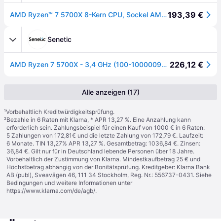
193,39 €
AMD Ryzen™ 7 5700X 8-Kern CPU, Sockel AM4, Boxed (ohne Kühler)
Senetic
226,12 €
AMD Ryzen 7 5700X - 3,4 GHz (100-100000926WOF) 100-100000926WOF
Alle anzeigen (17)
¹
Vorbehaltlich Kreditwürdigkeitsprüfung.
²
Bezahle in 6 Raten mit Klarna, * APR 13,27 %. Eine Anzahlung kann
erforderlich sein. Zahlungsbeispiel für einen Kauf von 1000 € in 6 Raten:
5 Zahlungen von 172,81€ und die letzte Zahlung von 172,79 €. Laufzeit:
6 Monate. TIN 13,27% APR 13,27 %. Gesamtbetrag: 1036,84 €. Zinsen:
36,84 €. Gilt nur für in Deutschland lebende Personen über 18 Jahre.
Vorbehaltlich der Zustimmung von Klarna. Mindestkaufbetrag 25 € und
Höchstbetrag abhängig von der Bonitätsprüfung. Kreditgeber: Klarna Bank
AB (publ), Sveavägen 46, 111 34 Stockholm, Reg. Nr.: 556737-0431. Siehe
Bedingungen und weitere Informationen unter
https://www.klarna.com/de/agb/
.