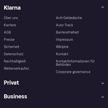
Klarna
Über uns
Anti-Geldwäsche
Karriere
Auto-Track
AGB
Barrierefreiheit
Presse
Impressum
Sicherheit
Wikipink
Datenschutz
Kontakt
Nachhaltigkeit
Kontaktinformationen für
Behörden
Weiterverkaufen
Corporate governance
Privat
Hilfe
Beschwerden
Business
Einloggen
Sicher shoppen mit Klarna
Händlersupport
Entwicklerseite
Mit Klarna einkaufen
Festgeld