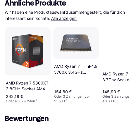
Ähnliche Produkte
Wir haben eine Produktauswahl zusammengestellt, die für dich 
interessant sein könnte.
Alle anzeigen
AMD Ryzen 7
4.8
5700X 3.4GHz
AMD Ryzen 7 
Socket AM4
3.7Ghz Socke
AMD Ryzen 7 5800XT
Tray
Boxed
3.8GHz Socket AM4
154,80 €
145,90 €
Box
242,18 €
Oder 3 Zahlungen von
Oder 3 Zahlunge
Oder 41,82 €/Mon.
¹
51,60 €
²
48,63 €
²
Bewertungen