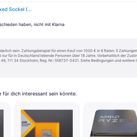
AMD Ryzen 5 9600 6 x 3.8GHz Prozessor (CPU) Boxed Sockel (PC): AMD® AM5 65W
tschieden haben, nicht mit Klarna 
derlich sein. Zahlungsbeispiel für einen Kauf von 1000 € in 6 Raten: 5 Zahlunge
t nur für in Deutschland lebende Personen über 18 Jahre. Vorbehaltlich der Zu
n 46, 111 34 Stockholm, Reg. Nr.: 556737-0431. Siehe Bedingungen und weitere 
für dich interessant sein könnte.