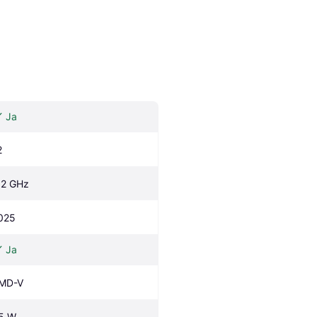
Ja
2
.2 GHz
025
Ja
MD-V
5 W