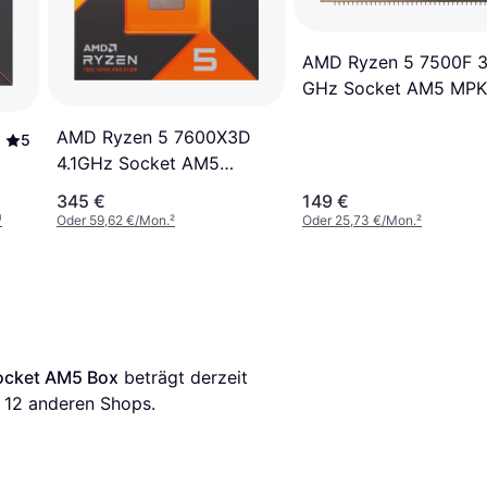
AMD Ryzen 5 7500F 3
GHz Socket AM5 MPK
AMD Ryzen 5 7600X3D
5
4.1GHz Socket AM5
Boxed
345 €
149 €
¹
Oder 59,62 €/Mon.
²
Oder 25,73 €/Mon.
²
ocket AM5 Box
 beträgt derzeit 
 
12
 anderen Shops.