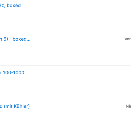
Hz, boxed
AMD Ryzen 5 9600 CPU, 6 Kerne, 5,2 GHz, AM5 (Zen 5) - boxed, mit Kühler (100-100000718BOX)
Ver
AMD Ryzen 5 9600 Prozessor 3,8 GHz 32 MB L3 Box 100-100000718BOX
 (mit Kühler)
Ni