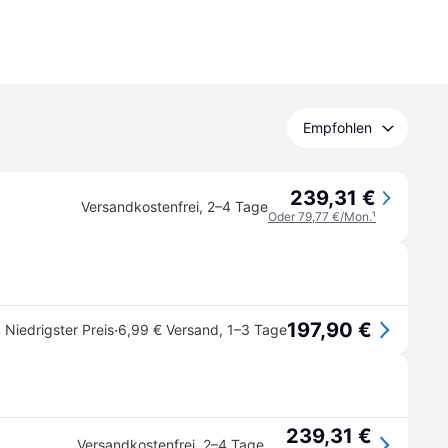
Empfohlen
239,31 €
Versandkostenfrei
,
2–4 Tage
Oder 79,77 €/Mon.
¹
197,90 €
·
Niedrigster Preis
6,99 € Versand
,
1–3 Tage
239,31 €
Versandkostenfrei
,
2–4 Tage