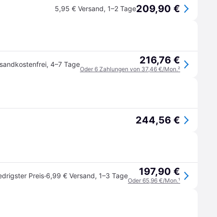
209,90 €
5,95 € Versand
,
1–2 Tage
216,76 €
sandkostenfrei
,
4–7 Tage
Oder 6 Zahlungen von 37,46 €/Mon.
²
244,56 €
197,90 €
·
edrigster Preis
6,99 € Versand
,
1–3 Tage
Oder 65,96 €/Mon.
¹