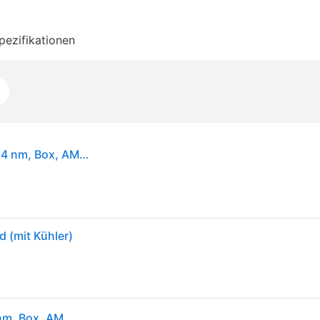
pezifikationen
AMD Ryzen 5 9600, AMD Ryzen™ 5, Sockel AM5, 4 nm, Box, AMD, 3,8 GHz
 (mit Kühler)
AMD Ryzen 5 9600, AMD Ryzen™ 5, Sockel AM5, 4 nm, Box, AMD, 3,8 GHz