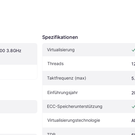
Spezifikationen
Virtualisierung
00 3.8GHz 
Threads
1
Taktfrequenz (max)
5
Einführungsjahr
2
ECC-Speicherunterstützung
Virtualisierungstechnologie
A
TDP
6