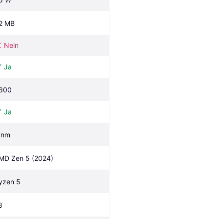
2 MB
Nein
Ja
600
Ja
 nm
MD Zen 5 (2024)
yzen 5
8