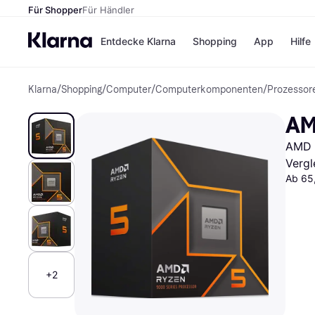
Für Shopper
Für Händler
Entdecke Klarna
Shopping
App
Hilfe
Klarna
/
Shopping
/
Computer
/
Computerkomponenten
/
Prozessor
Zahlungsmethoden
Shops
Zahlungsmethoden
Kaufla
AM
Sofort bezahlen
eBay
Bezahle in 3 Teilzahlunge
Temu
AMD 
Bezahle in bis zu 30 Tage
Samsu
Ratenzahlung
SHEIN
Vergl
Ab 65
Alle Shops
+2