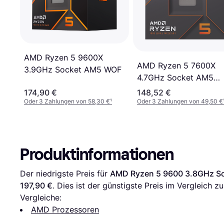
AMD Ryzen 5 9600X
AMD Ryzen 5 7600X
3.9GHz Socket AM5 WOF
4.7GHz Socket AM5
Box
174,90 €
148,52 €
Oder 3 Zahlungen von 58,30 €
¹
Oder 3 Zahlungen von 49,50 €
Produktinformationen
Der niedrigste Preis für 
AMD Ryzen 5 9600 3.8GHz S
197,90 €
. Dies ist der günstigste Preis im Vergleich zu
Vergleiche:
AMD Prozessoren