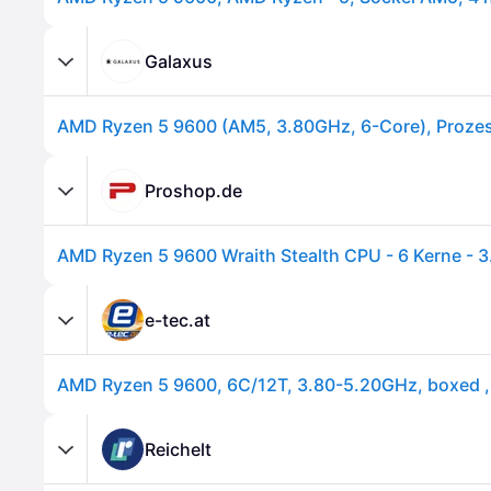
Galaxus
AMD Ryzen 5 9600 (AM5, 3.80GHz, 6-Core), Proze
Proshop.de
e-tec.at
Reichelt