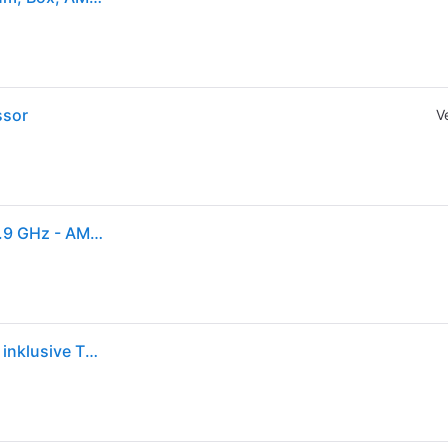
ssor
V
AMD Ryzen 5 9600 Wraith Stealth CPU - 6 Kerne - 3.9 GHz - AMD AM5 - AMD Boxed (mit Kühler)
AMD Ryzen 5 9600, 6C/12T, 3.80-5.20GHz, boxed , inklusive THERMAL GRIZZLY Aeronaut 1g Wärmeleitpaste Gratis dazu.