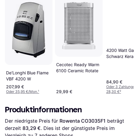
4200 Watt Gas
Schwarz Keram
Stufen
Cecotec Ready Warm
6100 Ceramic Rotate
De'Longhi Blue Flame
VBF 4200 W
84,90 €
207,99 €
Oder 3 Zahlunge
29,99 €
Oder 35,95 €/Mon.
¹
28,30 €
²
Produktinformationen
Der niedrigste Preis für 
Rowenta CO3035F1
 beträgt 
derzeit 
83,29 €
. Dies ist der günstigste Preis im 
Vergleich zu 
7
 anderen Shops.