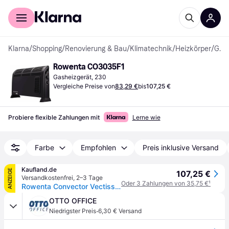
Für Shopper
Für Händler
Klarna
/
Shopping
/
Renovierung & Bau
/
Klimatechnik
/
Heizkörper
/
Gasheizgeräte
Rowenta CO3035F1
Gasheizgerät, 230
Vergleiche Preise von
83,29 €
bis
107,25 €
Probiere flexible Zahlungen mit
Lerne wie
Farbe
Empfohlen
Preis inklusive Versand
Kaufland.de
ANZEIGE
107,25 €
Versandkostenfrei
,
2–3 Tage
Oder 3 Zahlungen von 35,75 €
¹
Rowenta Convector Vectissimo II Vectissimo Heizlüfter CO3035, Elektrischer Konvektor-Raumheizer, 1,2 m, IP20, Drinnen, Flur, Schwarz
OTTO OFFICE
·
Niedrigster Preis
6,30 € Versand