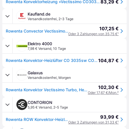
83,29 €
Rowenta Konvektorheizung »Vectissimo CO3035«
Kaufland.de
Versandkostenfrei
,
2–3 Tage
107,25 €
Rowenta Convector Vectissimo II Vectissimo Heizlüfter CO3035, Elektrischer Konvektor-Raumheizer, 1,2 m, IP20, Drinnen, Flur, Schwarz
Oder 3 Zahlungen von 35,75 €
¹
Elektro 4000
7,98 € Versand
,
10 Tage
104,87 €
Rowenta Konvektor-Heizlüfter CO 3035sw CO3035
Galaxus
Versandkostenfrei
,
Morgen
102,30 €
Rowenta Konvektor Vectissimo Turbo, Heizkörper, Schwarz
Oder 17,67 €/Mon.
²
CONTORION
5,95 € Versand
,
2–5 Tage
93,99 €
Rowenta ROW Konvektor-Heizlüfter Vectissimo Turbo CO 3035sw
Oder 3 Zahlungen von 31,33 €
¹