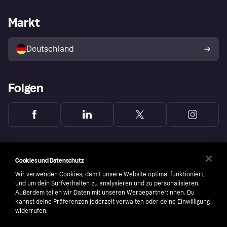
Händlersupport
Entwicklerseite
Mit Klarna einkaufen
Festgeld
Händlerportal
Betriebsstatus
Markt
Klarna App
Datenschutzeinstellungen
Mit Klarna verkaufen
Plattformen und Partner
Shops entdecken
Dein Widerrufsrecht
Deutschland
Käuferschutzrichtlinie
Folgen
Cookies und Datenschutz
Wir verwenden Cookies, damit unsere Website optimal funktioniert,
und um dein Surfverhalten zu analysieren und zu personalisieren.
Außerdem teilen wir Daten mit unseren Werbepartner:innen. Du
kannst deine Präferenzen jederzeit verwalten oder deine Einwilligung
widerrufen.