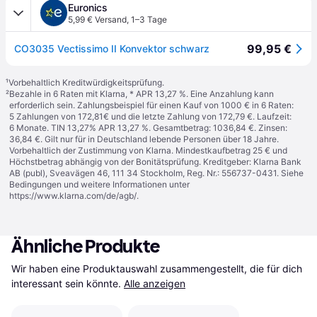
Euronics
5,99 € Versand
,
1–3 Tage
99,95 €
CO3035 Vectissimo II Konvektor schwarz
¹
Vorbehaltlich Kreditwürdigkeitsprüfung.
²
Bezahle in 6 Raten mit Klarna, * APR 13,27 %. Eine Anzahlung kann
erforderlich sein. Zahlungsbeispiel für einen Kauf von 1000 € in 6 Raten:
5 Zahlungen von 172,81€ und die letzte Zahlung von 172,79 €. Laufzeit:
6 Monate. TIN 13,27% APR 13,27 %. Gesamtbetrag: 1036,84 €. Zinsen:
36,84 €. Gilt nur für in Deutschland lebende Personen über 18 Jahre.
Vorbehaltlich der Zustimmung von Klarna. Mindestkaufbetrag 25 € und
Höchstbetrag abhängig von der Bonitätsprüfung. Kreditgeber: Klarna Bank
AB (publ), Sveavägen 46, 111 34 Stockholm, Reg. Nr.: 556737-0431. Siehe
Bedingungen und weitere Informationen unter
https://www.klarna.com/de/agb/
.
Ähnliche Produkte
Wir haben eine Produktauswahl zusammengestellt, die für dich 
interessant sein könnte.
Alle anzeigen