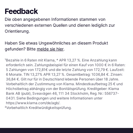
Feedback
Die oben angegebenen Informationen stammen von 
verschiedenen externen Quellen und dienen lediglich zur 
Orientierung.

Haben Sie etwas Ungewöhnliches an diesem Produkt 
gefunden? Bitte 
melde sie hier
.
¹
Bezahle in 6 Raten mit Klarna, * APR 13,27 %. Eine Anzahlung kann
erforderlich sein. Zahlungsbeispiel für einen Kauf von 1000 € in 6 Raten:
5 Zahlungen von 172,81€ und die letzte Zahlung von 172,79 €. Laufzeit:
6 Monate. TIN 13,27% APR 13,27 %. Gesamtbetrag: 1036,84 €. Zinsen:
36,84 €. Gilt nur für in Deutschland lebende Personen über 18 Jahre.
Vorbehaltlich der Zustimmung von Klarna. Mindestkaufbetrag 25 € und
Höchstbetrag abhängig von der Bonitätsprüfung. Kreditgeber: Klarna
Bank AB (publ), Sveavägen 46, 111 34 Stockholm, Reg. Nr.: 556737-
0431. Siehe Bedingungen und weitere Informationen unter
https://www.klarna.com/de/agb/
.
²
Vorbehaltlich Kreditwürdigkeitsprüfung.