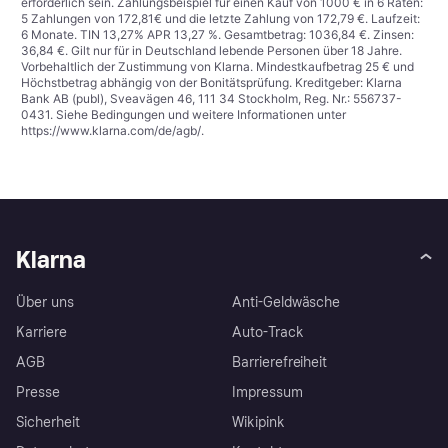
erforderlich sein. Zahlungsbeispiel für einen Kauf von 1000 € in 6 Raten:
5 Zahlungen von 172,81€ und die letzte Zahlung von 172,79 €. Laufzeit:
6 Monate. TIN 13,27% APR 13,27 %. Gesamtbetrag: 1036,84 €. Zinsen:
36,84 €. Gilt nur für in Deutschland lebende Personen über 18 Jahre.
Vorbehaltlich der Zustimmung von Klarna. Mindestkaufbetrag 25 € und
Höchstbetrag abhängig von der Bonitätsprüfung. Kreditgeber: Klarna
Bank AB (publ), Sveavägen 46, 111 34 Stockholm, Reg. Nr.: 556737-
0431. Siehe Bedingungen und weitere Informationen unter
https://www.klarna.com/de/agb/
.
Klarna
Über uns
Anti-Geldwäsche
Karriere
Auto-Track
AGB
Barrierefreiheit
Presse
Impressum
Sicherheit
Wikipink