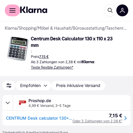
Für Shopper
Für Händler
Klarna
/
Shopping
/
Möbel & Haushalt
/
Büroausstattung
/
Taschenrechner
Centrum Desk Calculator 130 x 110 x 23 
mm
:
Preis
7,15 €
Ab 3 Zahlungen von 2,38 € mit
Teste flexible Zahlungen*
Empfohlen
Preis inklusive Versand
Proshop.de
4,99 € Versand
,
3–5 Tage
7,15 €
CENTRUM Desk calculator 130*110*23mm
Oder 3 Zahlungen von 2,38 €
¹
¹
Vorbehaltlich Kreditwürdigkeitsprüfung.