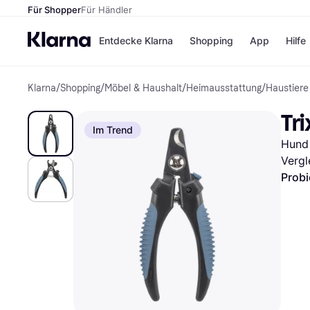
Für Shopper
Für Händler
Entdecke Klarna
Shopping
App
Hilfe
Klarna
/
Shopping
/
Möbel & Haushalt
/
Heimausstattung
/
Haustiere
Zahlungsmethoden
Shops
Zahlungsmethoden
Kaufla
Tri
Sofort bezahlen
eBay
Im Trend
Bezahle in 3
Temu
Hund 
Teilzahlungen
Samsu
Bezahle in bis zu 30
SHEIN
Vergl
Tagen
Probi
Ratenzahlung
Alle Shops