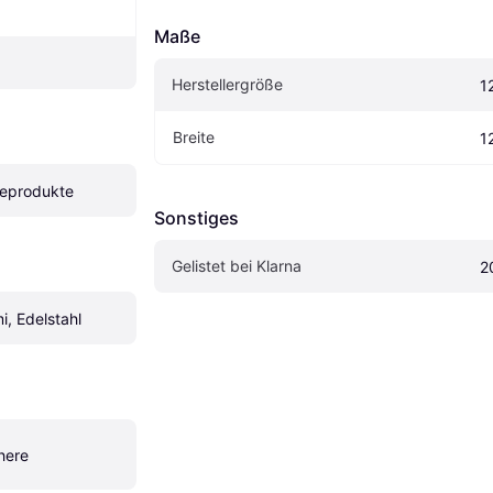
Maße
Herstellergröße
1
Breite
1
geprodukte
Sonstiges
Gelistet bei Klarna
2
i, Edelstahl
here