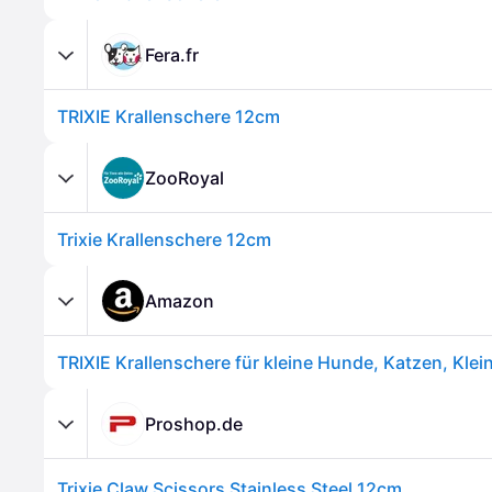
Fera.fr
TRIXIE Krallenschere 12cm
ZooRoyal
Trixie Krallenschere 12cm
Amazon
Proshop.de
Trixie Claw Scissors Stainless Steel 12cm