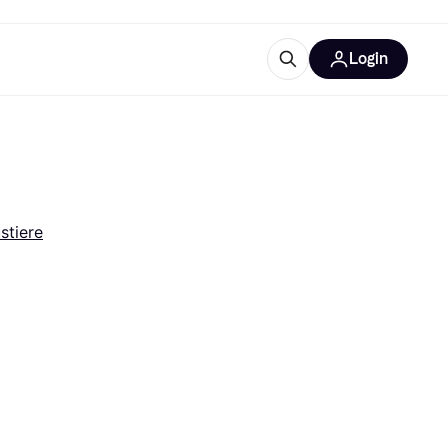
Login
Weitere Informationen
sstattung
M
Was ist Klarna?
Artikel
stiere
tegorien