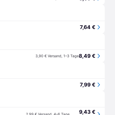
7,64 €
8,49 €
3,90 € Versand
,
1–3 Tage
7,99 €
9,43 €
2,99 € Versand
,
4–6 Tage