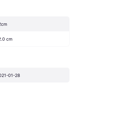
2cm
2.0 cm
021-01-28