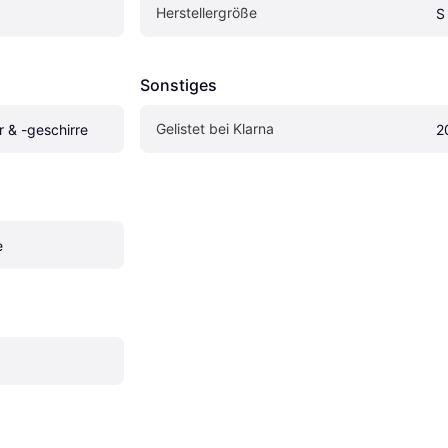
Herstellergröße
S
Sonstiges
Gelistet bei Klarna
 & -geschirre
2
e