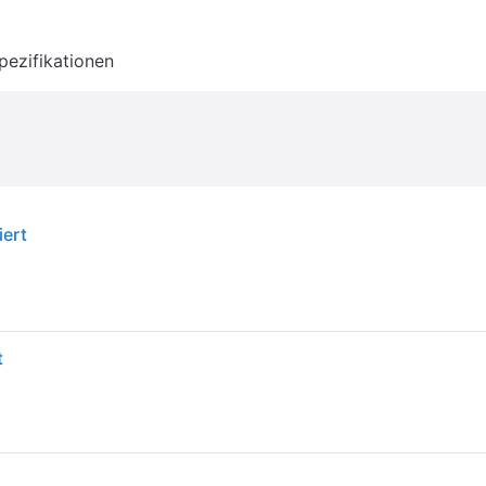
pezifikationen
iert
t