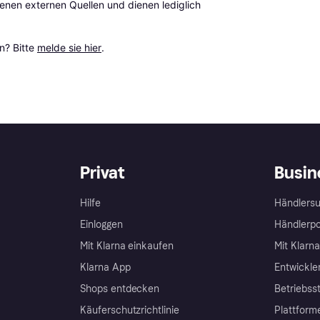
en externen Quellen und dienen lediglich 
? Bitte 
melde sie hier
.
Privat
Busin
Hilfe
Händlersu
Einloggen
Händlerpo
Mit Klarna einkaufen
Mit Klarn
Klarna App
Entwickle
Shops entdecken
Betriebss
Käuferschutzrichtlinie
Plattform