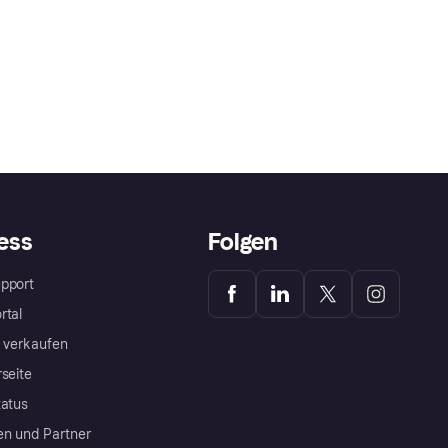
ess
Folgen
pport
rtal
a verkaufen
rseite
tatus
en und Partner