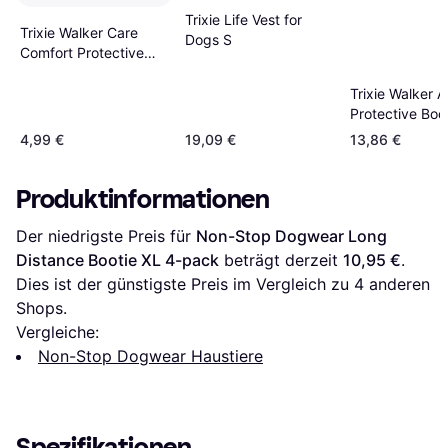
Trixie Life Vest for
Trixie Walker Care
Dogs S
Comfort Protective
Boots M
Trixie Walker A
Protective Boo
pack
4,99 €
19,09 €
13,86 €
Produktinformationen
Der niedrigste Preis für 
Non-Stop Dogwear Long 
Distance Bootie XL 4-pack
 beträgt derzeit 
10,95 €
. 
Dies ist der günstigste Preis im Vergleich zu 
4
 anderen 
Shops.
Vergleiche:
Non-Stop Dogwear Haustiere
Spezifikationen