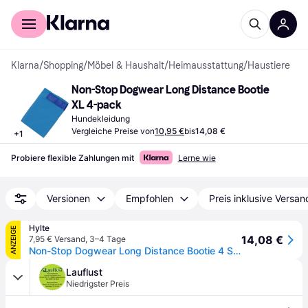
Für Shopper
Für Händler
Klarna
/
Shopping
/
Möbel & Haushalt
/
Heimausstattung
/
Haustiere
Non-Stop Dogwear Long Distance Bootie 
XL 4-pack
Hundekleidung
Vergleiche Preise von
10,95 €
bis
14,08 €
+
1
Probiere flexible Zahlungen mit
Lerne wie
Versionen
Empfohlen
Preis inklusive Versan
Hylte
ANZEIGE
14,08 €
7,95 € Versand
,
3–4 Tage
Non-Stop Dogwear Long Distance Bootie 4 St. Blue - XL
Lauflust
Niedrigster Preis