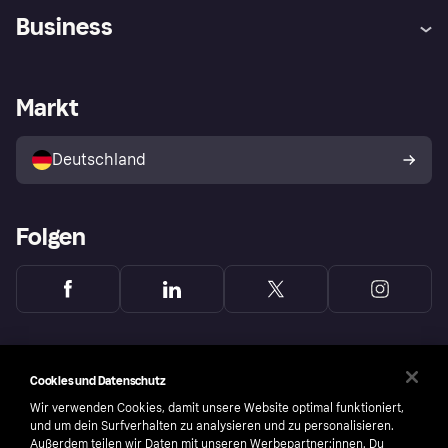
Hilfe
Beschwerden
Business
Einloggen
Sicher shoppen mit Klarna
Händlersupport
Entwicklerseite
Mit Klarna einkaufen
Festgeld
Händlerportal
Betriebsstatus
Markt
Klarna App
Datenschutzeinstellungen
Mit Klarna verkaufen
Plattformen und Partner
Shops entdecken
Dein Widerrufsrecht
Deutschland
Käuferschutzrichtlinie
Folgen
Cookies und Datenschutz
Wir verwenden Cookies, damit unsere Website optimal funktioniert,
und um dein Surfverhalten zu analysieren und zu personalisieren.
Außerdem teilen wir Daten mit unseren Werbepartner:innen. Du