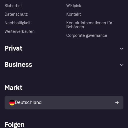
Sicherheit
Wikipink
Datenschutz
Kontakt
Nachhaltigkeit
Kontaktinformationen für
Behörden
Weiterverkaufen
Corporate governance
Privat
Hilfe
Beschwerden
Business
Einloggen
Sicher shoppen mit Klarna
Händlersupport
Entwicklerseite
Mit Klarna einkaufen
Festgeld
Händlerportal
Betriebsstatus
Markt
Klarna App
Datenschutzeinstellungen
Mit Klarna verkaufen
Plattformen und Partner
Shops entdecken
Dein Widerrufsrecht
Deutschland
Käuferschutzrichtlinie
Folgen