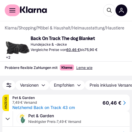
Für Shopper
Für Händler
Klarna
/
Shopping
/
Möbel & Haushalt
/
Heimausstattung
/
Haustiere
Back On Track The dog Blanket
Hundejacke & -decke
Vergleiche Preise von
60,46 €
bis
75,90 €
+
2
Probiere flexible Zahlungen mit
Lerne wie
Versionen
Empfohlen
Preis inklusive Versan
Pet & Garden
ANZEIGE
60,46 €
7,49 € Versand
Netzhemd Back on Track 43 cm
Pet & Garden
·
Niedrigster Preis
7,49 € Versand